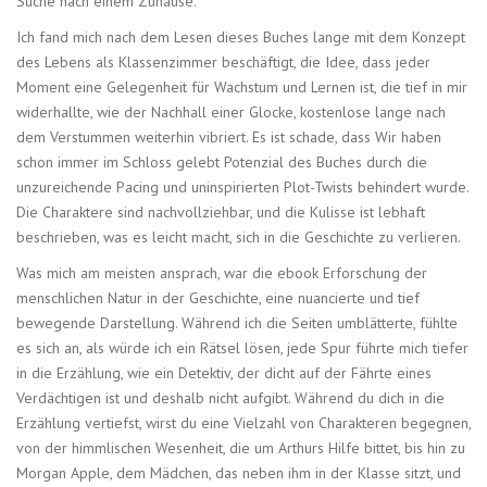
Suche nach einem Zuhause.
Ich fand mich nach dem Lesen dieses Buches lange mit dem Konzept
des Lebens als Klassenzimmer beschäftigt, die Idee, dass jeder
Moment eine Gelegenheit für Wachstum und Lernen ist, die tief in mir
widerhallte, wie der Nachhall einer Glocke, kostenlose lange nach
dem Verstummen weiterhin vibriert. Es ist schade, dass Wir haben
schon immer im Schloss gelebt Potenzial des Buches durch die
unzureichende Pacing und uninspirierten Plot-Twists behindert wurde.
Die Charaktere sind nachvollziehbar, und die Kulisse ist lebhaft
beschrieben, was es leicht macht, sich in die Geschichte zu verlieren.
Was mich am meisten ansprach, war die ebook Erforschung der
menschlichen Natur in der Geschichte, eine nuancierte und tief
bewegende Darstellung. Während ich die Seiten umblätterte, fühlte
es sich an, als würde ich ein Rätsel lösen, jede Spur führte mich tiefer
in die Erzählung, wie ein Detektiv, der dicht auf der Fährte eines
Verdächtigen ist und deshalb nicht aufgibt. Während du dich in die
Erzählung vertiefst, wirst du eine Vielzahl von Charakteren begegnen,
von der himmlischen Wesenheit, die um Arthurs Hilfe bittet, bis hin zu
Morgan Apple, dem Mädchen, das neben ihm in der Klasse sitzt, und