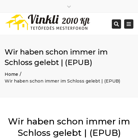
Close
2026 január
top
Togg
Search
2025 december
bar
navi
2025 november
2025 október
2025 szeptember
Wir haben schon immer im
2025 augusztus
2025 július
Big buildings
Schloss gelebt | (EPUB)
2025 június
Home
2020 december
Project
Home
2014 december
Renovations
Wir haben schon immer im Schloss gelebt | (EPUB)
2014 november
Uncategorized
Bejelentkezés
Bejegyzések hírcsatorna
Hozzászólások hírcsatorna
WordPress Magyarország
Mon - Sat: 7:00 - 17:00
Wir haben schon immer im
+ 386 40 111 5555
info@yourdomain.com
Schloss gelebt | (EPUB)