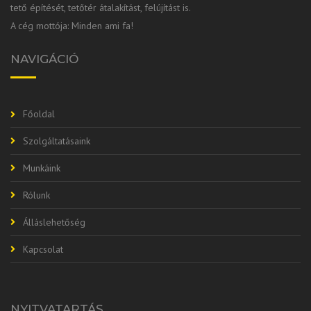
tető építését, tetőtér átalakítást, felújítást is.
A cég mottója: Minden ami fa!
NAVIGÁCIÓ
Főoldal
Szolgáltatásaink
Munkáink
Rólunk
Álláslehetőség
Kapcsolat
NYITVATARTÁS