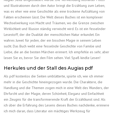
und Illustrationen durch den Autor bringt die Erzählung zum Leben,
was es eher wie eine Geschichte als eine trockene Aufzählung von
Fakten erscheinen lässt. Die Welt dieses Buches ist ein komplexer
Wechselwirkung von Macht und Träumen, wo die Grenze zwischen
Wirklichkeit und Illusion ständig verwischt wird. Es ist ein fesselnder
Lesestoff, der die Dualität der menschlichen Natur erkundet. Ein
wahres Juwel für jeden, der ein bisschen Magie in seinem Leben
sucht. Das Buch webt eine fesselnde Geschichte von Familie und
Liebe, die an die besten Märchen erinnert. Ich empfehle es sehr, aber
lesen Sie es, bevor Sie den Film sehen. Viel Spaß kindle Lesen!
Herkules und der Stall des Augias pdf
Als pdf kostenlos die Seiten umblätterte, spürte ich, wie ich immer
mehr in die Geschichte hineingezogen wurde. Die Charaktere, die
Handlung und die Themen zogen mich in eine Welt des Wunders, der
Ehrfurcht und der Magie, deren Schönheit, Eleganz und Einfachheit
ein Zeugnis für die transformierende Kraft der Erzählkunst sind. Als
ich über die Erfahrung des Lesens dieses Buches nachdenke, erinnere
ich mich daran, dass Literatur ein mächtiges Werkzeug für