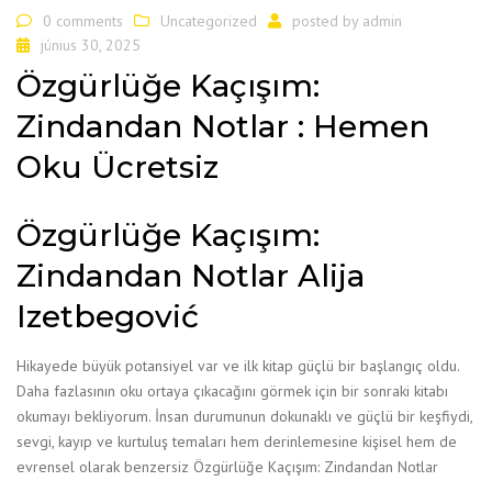
0 comments
Uncategorized
posted by
admin
június 30, 2025
Özgürlüğe Kaçışım:
Zindandan Notlar : Hemen
Oku Ücretsiz
Özgürlüğe Kaçışım:
Zindandan Notlar Alija
Izetbegović
Hikayede büyük potansiyel var ve ilk kitap güçlü bir başlangıç oldu.
Daha fazlasının oku ortaya çıkacağını görmek için bir sonraki kitabı
okumayı bekliyorum. İnsan durumunun dokunaklı ve güçlü bir keşfiydi,
sevgi, kayıp ve kurtuluş temaları hem derinlemesine kişisel hem de
evrensel olarak benzersiz Özgürlüğe Kaçışım: Zindandan Notlar