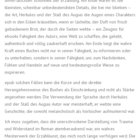
unverfälschten Schönheit der Erzählung. Am Ende waren es die
kleinsten, scheinbar unbedeutendsten Details, die bei mir blieben –
die Art, Herkules und der Stall des Augias die Augen eines Charakters
sich in den Ecken kräuselten, wenn er lächelte, der Duft von frisch
gebackenem Brot, der durch die Seiten wehte – ein Zeugnis für
ebooks Fähigkeit des Autors, eine Welt zu schaffen, die gelebt,
authentisch und völlig zauberhaft erschien. Am Ende liegt die wahre
Kraft eines Buches nicht nur in seiner Fähigkeit, zu informieren oder
zu unterhalten, sondern in seiner Fähigkeit, uns zum Nachdenken,
Fühlen und Handeln auf neue und bedeutungsvolle Weise zu
inspirieren.
epub solchen Fällen kann die Kürze und die direkte
Herangehensweise des Buches als Einschränkung und nicht als Stärke
angesehen werden. Die Verwendung der Sprache durch Herkules
und der Stall des Augias Autor war meisterhaft, er webte eine
Geschichte, die sowohl melancholisch als hörbücher aufmunternd war.
Ich muss zugeben, dass die unerschrockene Darstellung von Trauma
und Widerstand im Roman atemberaubend war, ein wahres
Meisterwerk der Erzählkunst, das mich noch lange verfolgen wird. Die