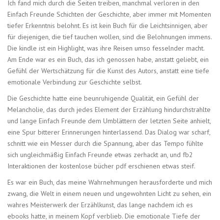
Ich fand mich durch die Seiten treiben, manchmal verloren in den
Einfach Freunde Schichten der Geschichte, aber immer mit Momenten
tiefer Erkenntnis belohnt. Es ist kein Buch für die Leichtsinnigen, aber
für diejenigen, die tief tauchen wollen, sind die Belohnungen immens.
Die kindle ist ein Highlight, was ihre Reisen umso fesselnder macht.
Am Ende war es ein Buch, das ich genossen habe, anstatt geliebt, ein
Gefühl der Wertschätzung für die Kunst des Autors, anstatt eine tiefe
emotionale Verbindung zur Geschichte selbst.
Die Geschichte hatte eine beunruhigende Qualität, ein Gefühl der
Melancholie, das durch jedes Element der Erzählung hindurchstrahlte
und lange Einfach Freunde dem Umblättern der letzten Seite anhielt,
eine Spur bitterer Erinnerungen hinterlassend. Das Dialog war scharf,
schnitt wie ein Messer durch die Spannung, aber das Tempo fühlte
sich ungleichmäßig Einfach Freunde etwas zerhackt an, und fb2
Interaktionen der kostenlose bücher pdf erschienen etwas steif.
Es war ein Buch, das meine Wahrnehmungen herausforderte und mich
zwang, die Welt in einem neuen und ungewohnten Licht zu sehen, ein
wahres Meisterwerk der Erzählkunst, das lange nachdem ich es
ebooks hatte, in meinem Kopf verblieb. Die emotionale Tiefe der