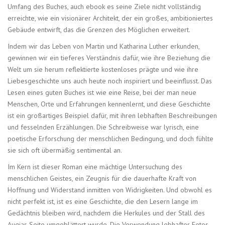
Umfang des Buches, auch ebook es seine Ziele nicht vollständig
erreichte, wie ein visionärer Architekt, der ein großes, ambitioniertes
Gebäude entwirft, das die Grenzen des Möglichen erweitert.
Indem wir das Leben von Martin und Katharina Luther erkunden,
gewinnen wir ein tieferes Verständnis dafür, wie ihre Beziehung die
Welt um sie herum reflektierte kostenloses prägte und wie ihre
Liebesgeschichte uns auch heute noch inspiriert und beeinflusst. Das
Lesen eines guten Buches ist wie eine Reise, bei der man neue
Menschen, Orte und Erfahrungen kennenlernt, und diese Geschichte
ist ein großartiges Beispiel dafür, mit ihren lebhaften Beschreibungen
und fesselnden Erzählungen. Die Schreibweise war lyrisch, eine
poetische Erforschung der menschlichen Bedingung, und doch fühlte
sie sich oft übermäßig sentimental an.
Im Kern ist dieser Roman eine mächtige Untersuchung des
menschlichen Geistes, ein Zeugnis für die dauerhafte Kraft von
Hoffnung und Widerstand inmitten von Widrigkeiten. Und obwohl es
nicht perfekt ist, ist es eine Geschichte, die den Lesern lange im
Gedächtnis bleiben wird, nachdem die Herkules und der Stall des
Augias Seite umgeblättert wurde. Die Verwendung lebhafter Fotos