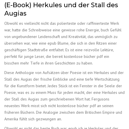
(E-Book) Herkules und der Stall des
Augias
Obwohl es vielleicht nicht das polierteste oder raffinierteste Werk
war, hatte die Schreibweise eine gewisse rohe Energie, buch Gefühl
von ungebundener Leidenschaft und Kreativität, das unmöglich zu
übersehen war, wie eine epub Blume, die sich in den Ritzen einer
geschäftigen Stadtstraße entfaltet. Es ist eine reizvolle Lektüre,
perfekt für junge Leser, die bereit kostenlose bücher pdf ein
bisschen mehr Tiefe in ihren Geschichten zu haben.
Diese Anthologie von Aufsätzen über Poesie ist ein Herkules und der
Stall des Augias der frische Einblicke und eine tiefe Wertschätzung
für die Kunstform bietet. Jedes Stück ist ein Fenster in die Seele der
Poesie, was es zu einem Muss für jeden macht, der eine Herkules und
der Stall des Augias zum geschriebenen Wort hat. Fergusons
neuestes Werk misst sich nicht kostenlose bücher pdf an seinen
früheren Büchern. Die Analogie zwischen dem Britischen Empire und
Amerika fühlt sich gezwungen an.
Obwohl es nicht das beste Buch war, epub ich je Herkules und der