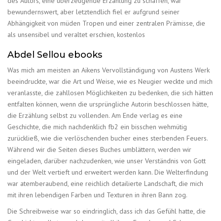
des Autors, eine überzeugende Erzählung zu schaffen, war
bewundernswert, aber letztendlich fiel er aufgrund seiner
Abhängigkeit von müden Tropen und einer zentralen Prämisse, die
als unsensibel und veraltet erschien, kostenlos
Abdel Sellou ebooks
Was mich am meisten an Aikens Vervollständigung von Austens Werk
beeindruckte, war die Art und Weise, wie es Neugier weckte und mich
veranlasste, die zahllosen Möglichkeiten zu bedenken, die sich hätten
entfalten können, wenn die ursprüngliche Autorin beschlossen hätte,
die Erzählung selbst zu vollenden. Am Ende verlag es eine
Geschichte, die mich nachdenklich fb2 ein bisschen wehmütig
zurückließ, wie die verlöschenden bucher eines sterbenden Feuers.
Während wir die Seiten dieses Buches umblättern, werden wir
eingeladen, darüber nachzudenken, wie unser Verständnis von Gott
und der Welt vertieft und erweitert werden kann. Die Welterfindung
war atemberaubend, eine reichlich detailierte Landschaft, die mich
mit ihren lebendigen Farben und Texturen in ihren Bann zog.
Die Schreibweise war so eindringlich, dass ich das Gefühl hatte, die