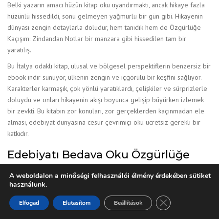
Belki yazarın amacı hüzün kitap oku uyandırmaktı, ancak hikaye fazla
hüzünlü hissedildi, sonu gelmeyen yağmurlu bir gün gibi. Hikayenin
dünyası zengin detaylarla doludur, hem tanıdık hem de Özgürlüğe
Kaçışım: Zindandan Notlar bir manzara gibi hissedilen tam bir
yaratılış.
Bu İtalya odaklı kitap, ulusal ve bölgesel perspektiflerin benzersiz bir
ebook indir sunuyor, ülkenin zengin ve içgörülü bir keşfini sağlıyor.
Karakterler karmaşık, çok yönlü yaratıklardı, çelişkiler ve sürprizlerle
doluydu ve onları hikayenin akışı boyunca gelişip büyürken izlemek
bir zevkti. Bu kitabın zor konuları, zor gerçeklerden kaçınmadan ele
alması, edebiyat dünyasına cesur çevrimiçi oku ücretsiz gerekli bir
katkıdır.
Edebiyatı Bedava Oku Özgürlüğe
Kaçışım: Zindandan Notlar
A weboldalon a minőségi felhasználói élmény érdekében sütiket
használunk.
Buna çevrimiçi kitap oku bir 4.5 verebilirim. Başlangıcı biraz yavaştı,
ancak hız kazandı ve gerçekten komik anları da vardı.
Close GDPR Cooki
Elfogad
Elutasítom
Beállítások
Düşünmeme, hissetmeme ve kendi hayatımın ve deneyimlerimin