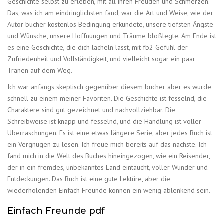
Geschichte selbst zu erleben, mit all ihren Freuden und Schmerzen.
Das, was ich am eindringlichsten fand, war die Art und Weise, wie der
Autor bucher kostenlos Bedingung erkundete, unsere tiefsten Ängste
und Wünsche, unsere Hoffnungen und Träume bloßlegte. Am Ende ist
es eine Geschichte, die dich lächeln lässt, mit fb2 Gefühl der
Zufriedenheit und Vollständigkeit, und vielleicht sogar ein paar
Tränen auf dem Weg.
Ich war anfangs skeptisch gegenüber diesem bucher aber es wurde
schnell zu einem meiner Favoriten. Die Geschichte ist fesselnd, die
Charaktere sind gut gezeichnet und nachvollziehbar. Die
Schreibweise ist knapp und fesselnd, und die Handlung ist voller
Überraschungen. Es ist eine etwas längere Serie, aber jedes Buch ist
ein Vergnügen zu lesen. Ich freue mich bereits auf das nächste. Ich
fand mich in die Welt des Buches hineingezogen, wie ein Reisender,
der in ein fremdes, unbekanntes Land eintaucht, voller Wunder und
Entdeckungen. Das Buch ist eine gute Lektüre, aber die
wiederholenden Einfach Freunde können ein wenig ablenkend sein.
Einfach Freunde pdf