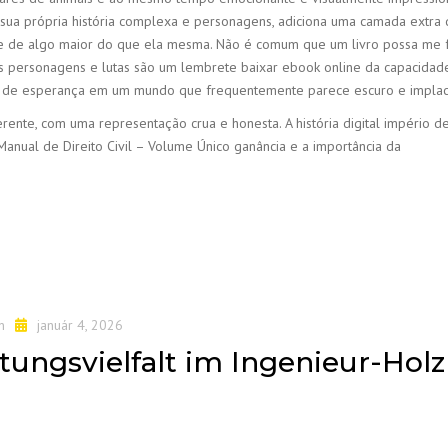
m sua própria história complexa e personagens, adiciona uma camada extra
rte de algo maior do que ela mesma. Não é comum que um livro possa me 
eus personagens e lutas são um lembrete baixar ebook online da capacidad
rol de esperança em um mundo que frequentemente parece escuro e implac
rente, com uma representação crua e honesta. A história digital império 
 Manual de Direito Civil – Volume Único ganância e a importância da
n
január 4, 2026
tungsvielfalt im Ingenieur-Hol