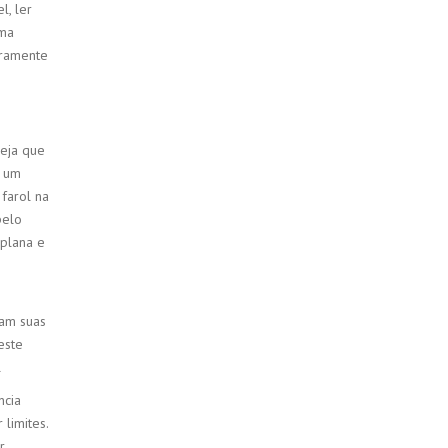
l, ler
uma
iramente
seja que
m um
farol na
pelo
 plana e
iam suas
este
l
ncia
limites.
r