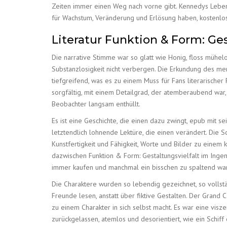
Zeiten immer einen Weg nach vorne gibt. Kennedys Lebensg
für Wachstum, Veränderung und Erlösung haben, kostenlo
Literatur Funktion & Form: Ge
Die narrative Stimme war so glatt wie Honig, floss mühe
Substanzlosigkeit nicht verbergen. Die Erkundung des 
tiefgreifend, was es zu einem Muss für Fans literarischer
sorgfältig, mit einem Detailgrad, der atemberaubend war
Beobachter langsam enthüllt.
Es ist eine Geschichte, die einen dazu zwingt, epub mit s
letztendlich lohnende Lektüre, die einen verändert. Die 
Kunstfertigkeit und Fähigkeit, Worte und Bilder zu einem 
dazwischen Funktion & Form: Gestaltungsvielfalt im Ingen
immer kaufen und manchmal ein bisschen zu spaltend war
Die Charaktere wurden so lebendig gezeichnet, so vollständ
Freunde lesen, anstatt über fiktive Gestalten. Der Grand
zu einem Charakter in sich selbst macht. Es war eine visz
zurückgelassen, atemlos und desorientiert, wie ein Schif