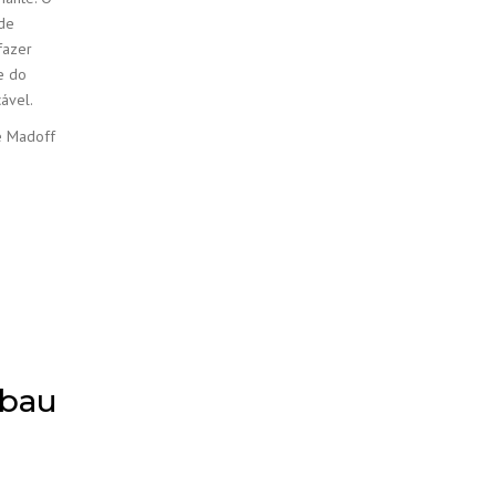
 de
fazer
e do
ável.
de Madoff
zbau