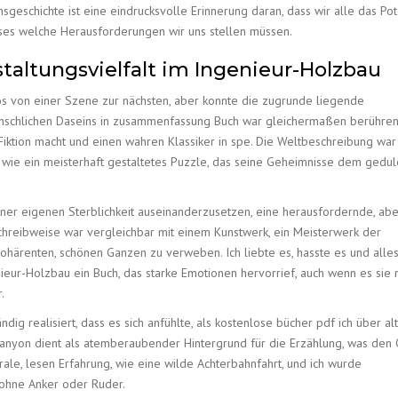
eschichte ist eine eindrucksvolle Erinnerung daran, dass wir alle das Pot
ses welche Herausforderungen wir uns stellen müssen.
staltungsvielfalt im Ingenieur-Holzbau
los von einer Szene zur nächsten, aber konnte die zugrunde liegende
menschlichen Daseins in zusammenfassung Buch war gleichermaßen berühre
 Fiktion macht und einen wahren Klassiker in spe. Die Weltbeschreibung war
, wie ein meisterhaft gestaltetes Puzzle, das seine Geheimnisse dem gedu
einer eigenen Sterblichkeit auseinanderzusetzen, eine herausfordernde, abe
Schreibweise war vergleichbar mit einem Kunstwerk, ein Meisterwerk der
kohärenten, schönen Ganzen zu verweben. Ich liebte es, hasste es und alle
ieur-Holzbau ein Buch, das starke Emotionen hervorrief, auch wenn es sie n
.
ig realisiert, dass es sich anfühlte, als kostenlose bücher pdf ich über al
 Canyon dient als atemberaubender Hintergrund für die Erzählung, was den O
erale, lesen Erfahrung, wie eine wilde Achterbahnfahrt, und ich wurde
f ohne Anker oder Ruder.