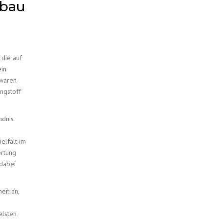
zbau
 die auf
ein
 waren
ngstoff
ndnis
elfalt im
ertung
 dabei
eit an,
elsten