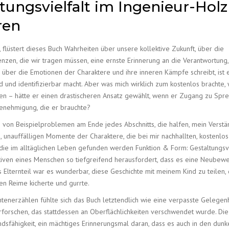
tungsvielfalt im Ingenieur-Hol
ren
, flüstert dieses Buch Wahrheiten über unsere kollektive Zukunft, über die
nzen, die wir tragen müssen, eine ernste Erinnerung an die Verantwortung,
r über die Emotionen der Charaktere und ihre inneren Kämpfe schreibt, ist 
 und identifizierbar macht. Aber was mich wirklich zum kostenlos brachte,
 – hätte er einen drastischeren Ansatz gewählt, wenn er Zugang zu Spre
Genehmigung, die er brauchte?
ung von Beispielproblemen am Ende jedes Abschnitts, die halfen, mein Verstä
, unauffälligen Momente der Charaktere, die bei mir nachhallten, kostenlos
 die im alltäglichen Leben gefunden werden Funktion & Form: Gestaltungsvi
ektiven eines Menschen so tiefgreifend herausfordert, dass es eine Neubew
Elternteil war es wunderbar, diese Geschichte mit meinem Kind zu teilen,
en Reime kicherte und gurrte.
htenerzählen fühlte sich das Buch letztendlich wie eine verpasste Gelegenh
forschen, das stattdessen an Oberflächlichkeiten verschwendet wurde. Die
dsfähigkeit, ein mächtiges Erinnerungsmal daran, dass es auch in den dunk