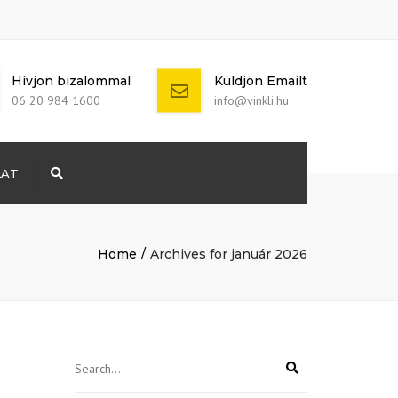
Hívjon bizalommal
Küldjön Emailt
06 20 984 1600
info@vinkli.hu
LAT
Search
+ 386 40 111
5555
info@yourdomain.com
Home
Archives for január 2026