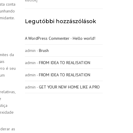
sta conta
munhando
midante.
Legutóbbi hozzászólások
A WordPress Commenter
-
Hello world!
admin
-
Brush
mites da
ais
admin
-
FROM IDEA TO REALISATION
vro é seu
admin
-
FROM IDEA TO REALISATION
 um
admin
-
GET YOUR NEW HOME LIKE A PRO
elativas,
e
stiça
lexidade
iderar as