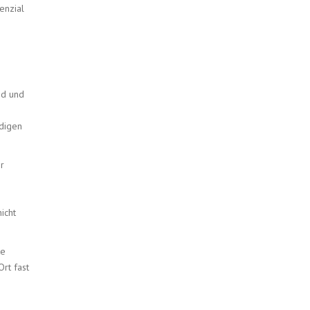
enzial
nd und
ldigen
r
s
icht
te
rt fast