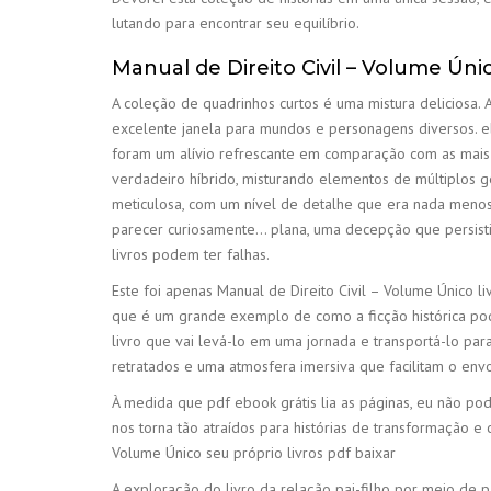
lutando para encontrar seu equilíbrio.
Manual de Direito Civil – Volume Úni
A coleção de quadrinhos curtos é uma mistura deliciosa.
excelente janela para mundos e personagens diversos. eb
foram um alívio refrescante em comparação com as mais p
verdadeiro híbrido, misturando elementos de múltiplos gê
meticulosa, com um nível de detalhe que era nada menos 
parecer curiosamente… plana, uma decepção que persisti
livros podem ter falhas.
Este foi apenas Manual de Direito Civil – Volume Único li
que é um grande exemplo de como a ficção histórica po
livro que vai levá-lo em uma jornada e transportá-lo par
retratados e uma atmosfera imersiva que facilitam o env
À medida que pdf ebook grátis lia as páginas, eu não po
nos torna tão atraídos para histórias de transformação e
Volume Único seu próprio livros pdf baixar
A exploração do livro da relação pai-filho por meio de