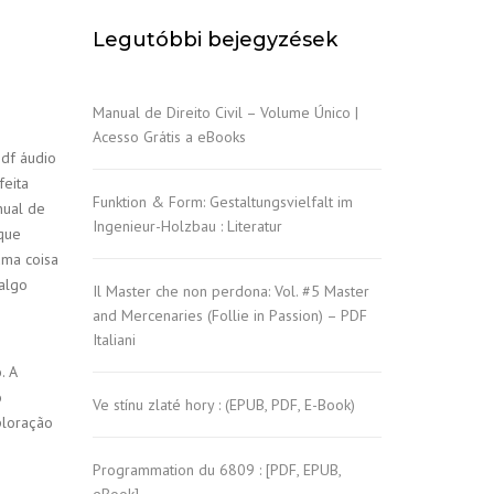
Legutóbbi bejegyzések
Manual de Direito Civil – Volume Único |
Acesso Grátis a eBooks
pdf áudio
feita
Funktion & Form: Gestaltungsvielfalt im
nual de
Ingenieur-Holzbau : Literatur
que
uma coisa
algo
Il Master che non perdona: Vol. #5 Master
and Mercenaries (Follie in Passion) – PDF
Italiani
. A
o
Ve stínu zlaté hory : (EPUB, PDF, E-Book)
ploração
Programmation du 6809 : [PDF, EPUB,
eBook]