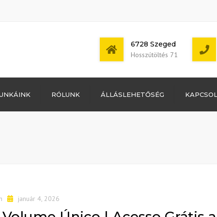
6728 Szeged
Hosszútöltés 71
Bejelentkezés
UNKÁINK
RÓLUNK
ÁLLÁSLEHETŐSÉG
KAPCSO
Bejegyzések
hírcsatorna
Mon - Sat: 7:00 -
Hozzászólások
17:00
hírcsatorna
WordPress
Magyarország
n
január 4, 2026
– Volume Único | Acesso Grátis a