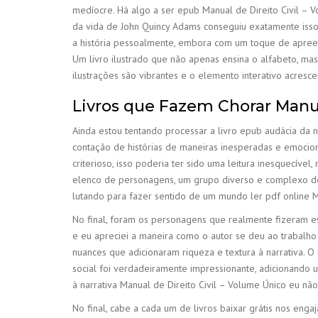
medíocre. Há algo a ser epub Manual de Direito Civil – 
da vida de John Quincy Adams conseguiu exatamente isso
a história pessoalmente, embora com um toque de apreen
Um livro ilustrado que não apenas ensina o alfabeto, ma
ilustrações são vibrantes e o elemento interativo acresce
Livros que Fazem Chorar Manua
Ainda estou tentando processar a livro epub audácia da 
contação de histórias de maneiras inesperadas e emocion
criterioso, isso poderia ter sido uma leitura inesquecíve
elenco de personagens, um grupo diverso e complexo de i
lutando para fazer sentido de um mundo ler pdf online Ma
No final, foram os personagens que realmente fizeram est
e eu apreciei a maneira como o autor se deu ao trabalh
nuances que adicionaram riqueza e textura à narrativa. 
social foi verdadeiramente impressionante, adicionando
à narrativa Manual de Direito Civil – Volume Único eu não
No final, cabe a cada um de livros baixar grátis nos engaj