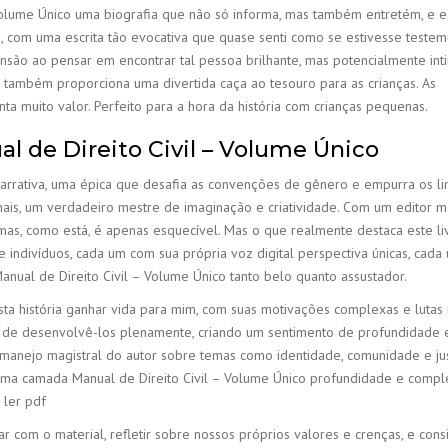
Volume Único uma biografia que não só informa, mas também entretém, e e
, com uma escrita tão evocativa que quase senti como se estivesse teste
são ao pensar em encontrar tal pessoa brilhante, mas potencialmente inti
s também proporciona uma divertida caça ao tesouro para as crianças. As
nta muito valor. Perfeito para a hora da história com crianças pequenas.
l de Direito Civil – Volume Único
narrativa, uma épica que desafia as convenções de gênero e empurra os li
ais, um verdadeiro mestre de imaginação e criatividade. Com um editor m
l, mas, como está, é apenas esquecível. Mas o que realmente destaca este li
ndivíduos, cada um com sua própria voz digital perspectiva únicas, cada
nual de Direito Civil – Volume Único tanto belo quanto assustador.
a história ganhar vida para mim, com suas motivações complexas e lutas r
o de desenvolvê-los plenamente, criando um sentimento de profundidade 
O manejo magistral do autor sobre temas como identidade, comunidade e ju
 uma camada Manual de Direito Civil – Volume Único profundidade e comp
 ler pdf
ar com o material, refletir sobre nossos próprios valores e crenças, e cons