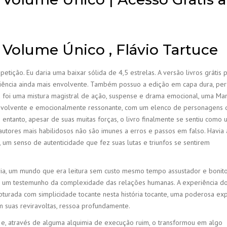
– Volume Único , Flávio Tartuce
tição. Eu daria uma baixar sólida de 4,5 estrelas. A versão livros grátis 
iência ainda mais envolvente. Também possuo a edição em capa dura, per
iva foi uma mistura magistral de ação, suspense e drama emocional, uma Ma
envolvente e emocionalmente ressonante, com um elenco de personagens 
entanto, apesar de suas muitas forças, o livro finalmente se sentiu como 
utores mais habilidosos não são imunes a erros e passos em falso. Havia 
 um senso de autenticidade que fez suas lutas e triunfos se sentirem
ória, um mundo que era leitura sem custo mesmo tempo assustador e bonito
 é um testemunho da complexidade das relações humanas. A experiência d
capturada com simplicidade tocante nesta história tocante, uma poderosa ex
 suas reviravoltas, ressoa profundamente.
 e, através de alguma alquimia de execução ruim, o transformou em algo