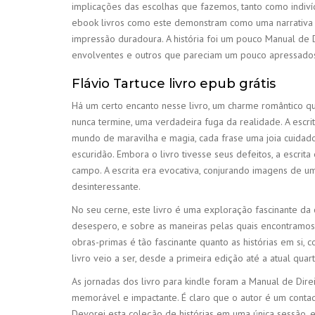
implicações das escolhas que fazemos, tanto como indiv
ebook livros como este demonstram como uma narrativa
impressão duradoura. A história foi um pouco Manual de
envolventes e outros que pareciam um pouco apressado
Flávio Tartuce livro epub grátis
Há um certo encanto nesse livro, um charme romântico que
nunca termine, uma verdadeira fuga da realidade. A escri
mundo de maravilha e magia, cada frase uma joia cuidad
escuridão. Embora o livro tivesse seus defeitos, a escrit
campo. A escrita era evocativa, conjurando imagens de um
desinteressante.
No seu cerne, este livro é uma exploração fascinante d
desespero, e sobre as maneiras pelas quais encontramos s
obras-primas é tão fascinante quanto as histórias em si, c
livro veio a ser, desde a primeira edição até a atual qu
As jornadas dos livro para kindle foram a Manual de Direi
memorável e impactante. É claro que o autor é um contado
Devorei esta coleção de histórias em uma única sessão, 