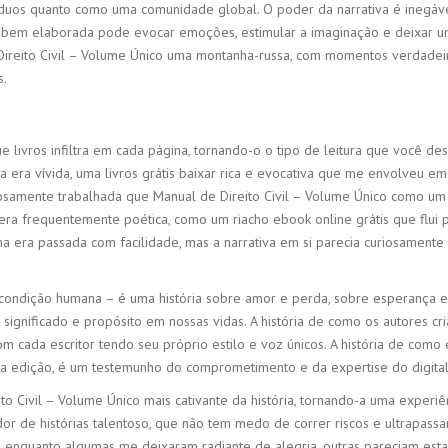
íduos quanto como uma comunidade global. O poder da narrativa é inegáve
 bem elaborada pode evocar emoções, estimular a imaginação e deixar 
 Direito Civil – Volume Único uma montanha-russa, com momentos verdade
s.
 livros infiltra em cada página, tornando-o o tipo de leitura que você de
ta era vívida, uma livros grátis baixar rica e evocativa que me envolveu e
osamente trabalhada que Manual de Direito Civil – Volume Único como um 
a era frequentemente poética, como um riacho ebook online grátis que flui 
a era passada com facilidade, mas a narrativa em si parecia curiosamente
a condição humana – é uma história sobre amor e perda, sobre esperança e
ignificado e propósito em nossas vidas. A história de como os autores cr
om cada escritor tendo seu próprio estilo e voz únicos. A história de como 
arta edição, é um testemunho do comprometimento e da expertise do digita
to Civil – Volume Único mais cativante da história, tornando-a uma experiê
r de histórias talentoso, que não tem medo de correr riscos e ultrapassar 
e enquanto algumas me deixaram radiante de alegria, outras pareciam esta