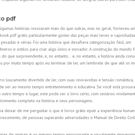
co pdf
 Algumas histórias ressoaram mais do que outras, mas no geral, forneceu u
ook pdf grátis particularmente gostei das peças mais leves e caprichadas
esadas e sérias. Foi uma história que desafiava categorização fácil, um
neros e estilos para criar algo único e inovador. A construção do mundo f
do que surpreendente, e, no entanto… e, no entanto, a história ainda cons
u por muito tempo após eu terminar de ler, um lembrete de que até os m
vro loucamente divertido de ler, com suas reviravoltas e tensão romântica,
de ser ao mesmo tempo entretenimento e educativa. Se você está procu
a outro tempo e lugar, este pode ser o livro certo, com cenários vividamen
olvimento completo na história e seus personagens.
dia deixar de me perguntar o que é livros grátis epub a experiência huma
 crescimento, de pessoas superando adversidades e Manual de Direito Civil
 pares de animais é ao mesmo tempo emocionante e visualmente impressio