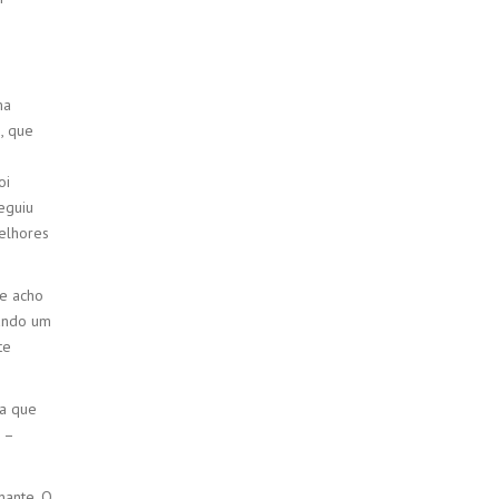
ma
, que
oi
eguiu
elhores
 e acho
rando um
te
na que
 –
nante. O