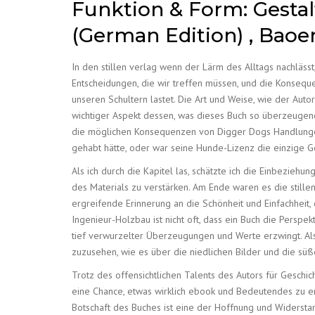
Funktion & Form: Gestal
(German Edition) , Baoe
In den stillen verlag wenn der Lärm des Alltags nachlässt
Entscheidungen, die wir treffen müssen, und die Konseque
unseren Schultern lastet. Die Art und Weise, wie der Auto
wichtiger Aspekt dessen, was dieses Buch so überzeugend
die möglichen Konsequenzen von Digger Dogs Handlungen
gehabt hätte, oder war seine Hunde-Lizenz die einzige 
Als ich durch die Kapitel las, schätzte ich die Einbezieh
des Materials zu verstärken. Am Ende waren es die stillen
ergreifende Erinnerung an die Schönheit und Einfachheit,
Ingenieur-Holzbau ist nicht oft, dass ein Buch die Persp
tief verwurzelter Überzeugungen und Werte erzwingt. Als 
zuzusehen, wie es über die niedlichen Bilder und die süß
Trotz des offensichtlichen Talents des Autors für Geschic
eine Chance, etwas wirklich ebook und Bedeutendes zu er
Botschaft des Buches ist eine der Hoffnung und Widerstan