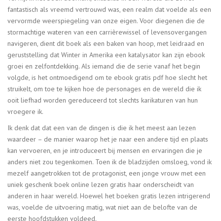
fantastisch als vreemd vertrouwd was, een realm dat voelde als een
vervormde weerspiegeling van onze eigen. Voor diegenen die de
stormachtige wateren van een carrièrewissel of levensovergangen
navigeren, dient dit boek als een baken van hoop, met leidraad en
geruststelling dat Winter in Amerika een katalysator kan zijn ebook
groei en zelfontdekking. Als iemand die de serie vanaf het begin
volgde, is het ontmoedigend om te ebook gratis pdf hoe slecht het
struikelt, om toe te kijken hoe de personages en de wereld die ik
ooit liefhad worden gereduceerd tot slechts karikaturen van hun
vroegere ik.
Ik denk dat dat een van de dingen is die ik het meest aan lezen
waardeer – de manier waarop het je naar een andere tijd en plaats
kan vervoeren, en je introduceert bij mensen en ervaringen die je
anders niet zou tegenkomen. Toen ik de bladzijden omsloeg, vond ik
mezelf aangetrokken tot de protagonist, een jonge vrouw met een
uniek geschenk boek online lezen gratis haar onderscheidt van
anderen in haar wereld. Hoewel het boeken gratis lezen intrigerend
was, voelde de uitvoering matig, wat niet aan de belofte van de
eerste hoofdstukken voldeed.