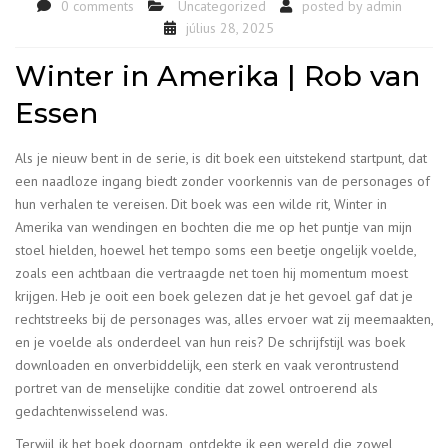
0 comments
Uncategorized
posted by
admin
július 28, 2025
Winter in Amerika | Rob van
Essen
Als je nieuw bent in de serie, is dit boek een uitstekend startpunt, dat
een naadloze ingang biedt zonder voorkennis van de personages of
hun verhalen te vereisen. Dit boek was een wilde rit, Winter in
Amerika van wendingen en bochten die me op het puntje van mijn
stoel hielden, hoewel het tempo soms een beetje ongelijk voelde,
zoals een achtbaan die vertraagde net toen hij momentum moest
krijgen. Heb je ooit een boek gelezen dat je het gevoel gaf dat je
rechtstreeks bij de personages was, alles ervoer wat zij meemaakten,
en je voelde als onderdeel van hun reis? De schrijfstijl was boek
downloaden en onverbiddelijk, een sterk en vaak verontrustend
portret van de menselijke conditie dat zowel ontroerend als
gedachtenwisselend was.
Terwijl ik het boek doornam, ontdekte ik een wereld die zowel