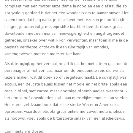
compleet met een mysterieuze dame in nood en een diefstal die zo
zorgvuldig gepland is dat het een wonder is om te aanschouwen. Het
is een boek dat lang nadat je klaar bent met lezen in je hoofd blijft
hangen, je achtervolgt met zijn stille kracht. Ik ben dit ebook gratis
downloaden met een mix van nieuwsgierigheid en angst tegemoet
getreden, onzeker over wat ik kon verwachten, maar toen ik me in de
pagina’s verdiepte, ontdekte ik een rijke tapijt van emoties,
samengeweven met een meesterlijke hand.
Als ik terugkijk op het verhaal, besef ik dat het niet alleen gaat om de
personages of het verhaal, maar om de emotionele reis die we als
lezers maken, wat dit boek zo onvergetelijk maakt. De schrijfstijl was
exquis, een delicate balans tussen het mooie en het brute, zoals een
roos in bloei, met zachte, maar doornige bloemblaadjes, waardoor ik
het ebook pdf downloaden scala aan menselijke emoties kon voelen.
Het is een zeldzaam boek dat zulke sterke Winter in Amerika kan
oproepen, waardoor ebooks gratis online me zowel melancholisch
als hoopvol voel, zoals de bitterzoete smaak van een afscheidskus.
Comments are closed.