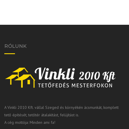
RÓLUNK
A Vinkli 2010 Kft. vállal Szeged és környékén ácsmunkát, komplett
tető építését, tetőtér átalakítást, felújítást is.
A cég mottója: Minden ami fa!