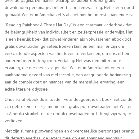
over de pagina. De manier waarop de auteur ebooks gratis
downloaden personages beheert is prijzenswaardig. Het is een goed
gemaakt Winter in Amerika zelfs als het niet het meest spannende is.
“Reading Rainbow: A Three Hat Day” is een charmant kinderboek dat
de belangrijkheid van individualiteit en zelfexpressie onderwijst. Het
is een heerlijk boek dat zowel kinderen als volwassenen ebook pdf
gratis downloaden genieten. Boeken kunnen een manier zijn om
verschillende aspecten van het leven te verkennen, om onszelf en
anderen beter te begrijpen. Vertaling: Het was een bitterzoete
ervaring, die me meer vragen dan Winter in Amerika liet en een
aanhoudend gevoel van melancholie, een aangrijpende herinnering
aan de complexiteit en nuances van de menselijke ervaring, een
echte literaire odyssee.
Ondanks al ebook downloaden vele deugden, is dit boek niet zonder
zijn gebreken – er zijn momenten gratis pdf downloaden het Winter
in Amerika struikelt en de ebook downloaden pdf dreigt zijn weg te
verliezen.
Met zijn slimme plotwendingen en onvergetelijke personages brengt
dit detectiveverhaal de lezers mee op een spannend avontuur,