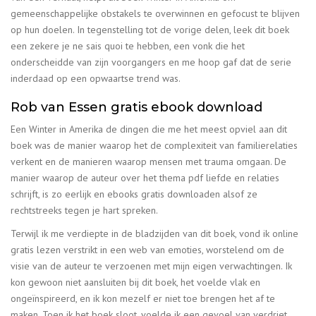
gemeenschappelijke obstakels te overwinnen en gefocust te blijven
op hun doelen. In tegenstelling tot de vorige delen, leek dit boek
een zekere je ne sais quoi te hebben, een vonk die het
onderscheidde van zijn voorgangers en me hoop gaf dat de serie
inderdaad op een opwaartse trend was.
Rob van Essen gratis ebook download
Een Winter in Amerika de dingen die me het meest opviel aan dit
boek was de manier waarop het de complexiteit van familierelaties
verkent en de manieren waarop mensen met trauma omgaan. De
manier waarop de auteur over het thema pdf liefde en relaties
schrijft, is zo eerlijk en ebooks gratis downloaden alsof ze
rechtstreeks tegen je hart spreken.
Terwijl ik me verdiepte in de bladzijden van dit boek, vond ik online
gratis lezen verstrikt in een web van emoties, worstelend om de
visie van de auteur te verzoenen met mijn eigen verwachtingen. Ik
kon gewoon niet aansluiten bij dit boek, het voelde vlak en
ongeïnspireerd, en ik kon mezelf er niet toe brengen het af te
maken. Toen ik het boek sloot, voelde ik een gevoel van verdriet,