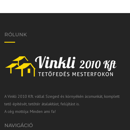
RÓLUNK
A Vinkli 2010 Kft. vállal Szeged és környékén ácsmunkát, komplett
tető építését, tetőtér átalakítást, felújítást is.
A cég mottója: Minden ami fa!
NAVIGÁCIÓ