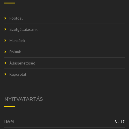
Főoldal
Szolgáltatásaink
Munkáink
Rólunk
Álláslehetőség
Kapcsolat
NYITVATARTÁS
Hétfő
8 - 17