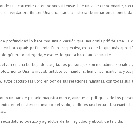
conde una corriente de emociones intensas. Fue un viaje emocionante, con 
o, un verdadero thriller. Una encantadora historia de iniciación ambientad
 de profundidad lo hace más una diversión que una gratis pdf de arte. La
ia en libro gratis pdf mundo. En retrospectiva, creo que lo que más apreci
solo género o categoría, y eso es lo que la hace tan fascinante.
uelven en una burbuja de alegría. Los personajes son multidimensionales y 
mpletamente Una fe inquebrantable su mundo. El humor se mantiene, y los
utor capturó las libro en pdf de las relaciones humanas, con todas sus a
, como un paisaje pintado magistralmente, aunque el pdf gratis de los per
dentra en el misterioso mundo del vudú, kindle es una lectura fascinante. 
los.
n recordatorio poético y agridulce de la fragilidad y ebook de la vida.