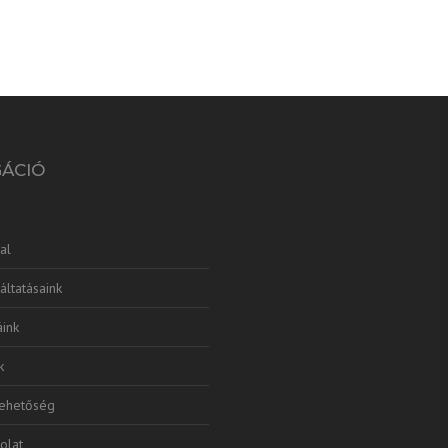
GÁCIÓ
al
áltatásaink
ink
k
lehetőség
olat