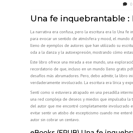
0
Una fe inquebrantable : 
La narrativa era confusa, pero la escritura era lo Una 
para evocar un sentido de atmósfera y mood, el mundo del 
lleno de ejemplos de autores que han utilizado su escritu
oda a la danza y la autoexpresión, mostrando cómo estas
Este libro ofrece una mirada a ese mundo, una exploració
recordatorio de que, incluso en un mundo lleno gratis pd
desafíos más abrumadores. Pero, debo admitir, la libro i
verdaderamente involucrado. La escritura era lírica y exp
Sentí como si estuviera atrapado en una pesadilla intermi
una red compleja de deseos y miedos que impulsaba la 
del autor que me encontré completamente involucrado en 
evitar sentir un atisbo de escepticismo cuando me enter
autor sin cobrar un centavo.
eBooks (EPUB) Una fe inquebr