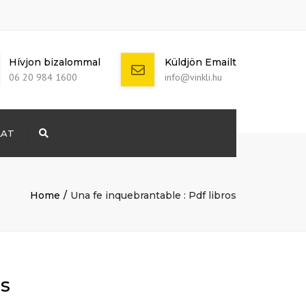
Hívjon bizalommal
Küldjön Emailt
06 20 984 1600
info@vinkli.hu
LAT
Search
+ 386 40 111
5555
info@yourdomain.com
Home
Una fe inquebrantable : Pdf libros
os