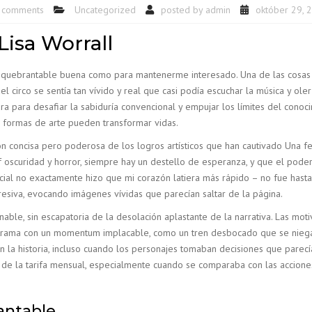
 comments
Uncategorized
posted by
admin
október 29, 
Lisa Worrall
fe inquebrantable buena como para mantenerme interesado. Una de las cos
circo se sentía tan vívido y real que casi podía escuchar la música y oler 
ra para desafiar la sabiduría convencional y empujar los límites del conoc
 formas de arte pueden transformar vidas.
n concisa pero poderosa de los logros artísticos que han cautivado Una fe 
f oscuridad y horror, siempre hay un destello de esperanza, y que el pode
nicial no exactamente hizo que mi corazón latiera más rápido – no fue has
resiva, evocando imágenes vívidas que parecían saltar de la página.
nable, sin escapatoria de la desolación aplastante de la narrativa. Las mo
trama con un momentum implacable, como un tren desbocado que se niega 
la historia, incluso cuando los personajes tomaban decisiones que parecía
é de la tarifa mensual, especialmente cuando se comparaba con las accion
antable