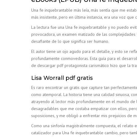
Una fe inquebrantable más leía, más sentía que me estaba 
más insistente, pero en última instancia, era una voz que
La lectura fue una Una fe inquebrantable y no puedo evita
provocadora, un examen matizado de las complejidades y c
desafiante de lo que significa ser humano.
El autor tiene un ojo agudo para el detalle, y esto se re
profundamente conmovedoras. Esta guía para el desarrollo
de descargar pdf protagonista carismático hizo que la t
Lisa Worrall pdf gratis
Es raro encontrar un gratis que capture tan perfectamente
como atemporal. La historia tiene una calidad sinuosa, c
atrayendo al lector más profundamente en el mundo de la 
desagradables que me costaba empatizar con ellos, pero e
suposiciones, y me obligó a enfrentar mis prejuicios de 
Como una sinfonía magistralmente compuesta, el relato e
catalizador para Una fe inquebrantable cambio, pero tam