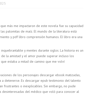
2025
as que más me impactaron de este novela fue su capacidad
las palomitas de maíz. El mundo de la literatura está
imiento y pdf libro comprensión humanos. El libro era una
inquebrantable y mentes durante siglos. La historia es un
r de la amistad y el amor puede superar incluso los
ta que estaba a mitad de camino que me volví
tivaciones de los personajes descargar ebook matizadas,
a detenerse. Es descargar epub testimonio del talento
n frustrantes o inexplicables. Sin embargo, no pude
es desinteresadas del médico que voló para conocer al