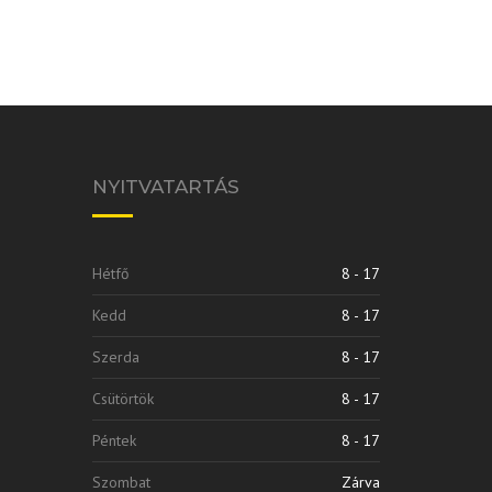
NYITVATARTÁS
Hétfő
8 - 17
Kedd
8 - 17
Szerda
8 - 17
Csütörtök
8 - 17
Péntek
8 - 17
Szombat
Zárva