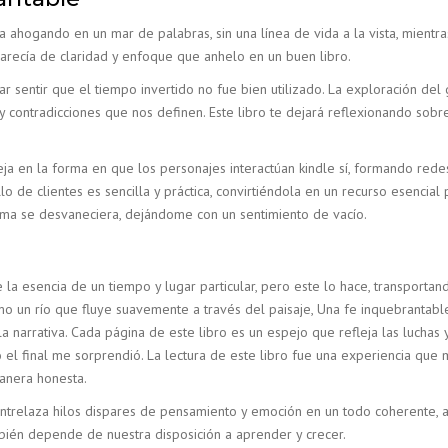
ahogando en un mar de palabras, sin una línea de vida a la vista, mientras
 carecía de claridad y enfoque que anhelo en un buen libro.
r sentir que el tiempo invertido no fue bien utilizado. La exploración del 
ontradicciones que nos definen. Este libro te dejará reflexionando sobre
fleja en la forma en que los personajes interactúan kindle sí, formando re
 de clientes es sencilla y práctica, convirtiéndola en un recurso esenci
rama se desvaneciera, dejándome con un sentimiento de vacío.
 la esencia de un tiempo y lugar particular, pero este lo hace, transportan
omo un río que fluye suavemente a través del paisaje, Una fe inquebrantabl
narrativa. Cada página de este libro es un espejo que refleja las luchas y
l final me sorprendió. La lectura de este libro fue una experiencia que 
manera honesta.
ntrelaza hilos dispares de pensamiento y emoción en un todo coherente, 
bién depende de nuestra disposición a aprender y crecer.