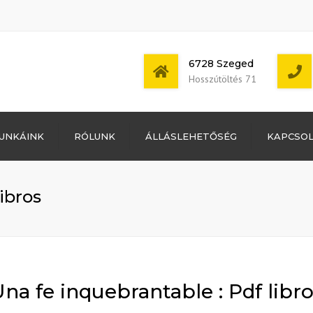
6728 Szeged
Hosszútöltés 71
Bejelentkezés
UNKÁINK
RÓLUNK
ÁLLÁSLEHETŐSÉG
KAPCSO
Bejegyzések
hírcsatorna
Mon - Sat: 7:00 -
Hozzászólások
17:00
hírcsatorna
ibros
WordPress
Magyarország
na fe inquebrantable : Pdf libr