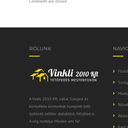
Comments are closed.
RÓLUNK
NAVI
Főold
Szolg
Munká
A Vinkli 2010 Kft. vállal Szeged és
Rólun
környékén ácsmunkát, komplett tető
építését, tetőtér átalakítást, felújítást is.
Állás
A cég mottója: Minden ami fa!
Kapcs