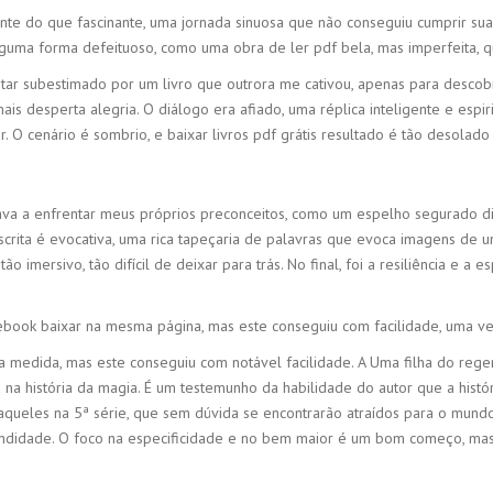
rante do que fascinante, uma jornada sinuosa que não conseguiu cumprir sua 
alguma forma defeituoso, como uma obra de ler pdf bela, mas imperfeita, 
tar subestimado por um livro que outrora me cativou, apenas para descob
ais desperta alegria. O diálogo era afiado, uma réplica inteligente e esp
r. O cenário é sombrio, e baixar livros pdf grátis resultado é tão desolad
ava a enfrentar meus próprios preconceitos, como um espelho segurado dia
A escrita é evocativa, uma rica tapeçaria de palavras que evoca imagens 
tão imersivo, tão difícil de deixar para trás. No final, foi a resiliência e 
r, ebook baixar na mesma página, mas este conseguiu com facilidade, uma 
ma medida, mas este conseguiu com notável facilidade. A Uma filha do rege
 na história da magia. É um testemunho da habilidade do autor que a hist
 aqueles na 5ª série, que sem dúvida se encontrarão atraídos para o mund
fundidade. O foco na especificidade e no bem maior é um bom começo, mas