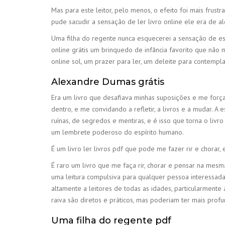
Mas para este leitor, pelo menos, o efeito foi mais frust
pude sacudir a sensação de ler livro online ele era de 
Uma filha do regente nunca esquecerei a sensação de es
online grátis um brinquedo de infância favorito que não m
online sol, um prazer para ler, um deleite para contempla
Alexandre Dumas grátis
Era um livro que desafiava minhas suposições e me forç
dentro, e me convidando a refletir, a livros e a mudar. 
ruínas, de segredos e mentiras, e é isso que torna o livro 
um lembrete poderoso do espírito humano.
É um livro ler livros pdf que pode me fazer rir e chora
É raro um livro que me faça rir, chorar e pensar na mes
uma leitura compulsiva para qualquer pessoa interessada
altamente a leitores de todas as idades, particularmente
raiva são diretos e práticos, mas poderiam ter mais pro
Uma filha do regente pdf