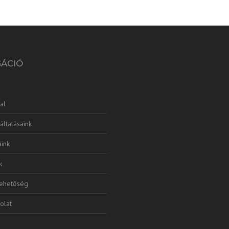
GÁCIÓ
al
áltatásaink
ink
k
lehetőség
olat