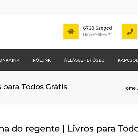
6728 Szeged
Hosszútöltés 71
Bejelentkezés
UNKÁINK
RÓLUNK
ÁLLÁSLEHETŐSÉG
KAPCSO
Bejegyzések
hírcsatorna
Mon - Sat: 7:00 -
Hozzászólások
17:00
hírcsatorna
s para Todos Grátis
Home
WordPress
Magyarország
ha do regente | Livros para Todo