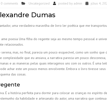
0 comments
Uncategorized
posted by
admin
július 4, 2
 Alexandre Dumas
tador, uma verdadeira maravilha de livro ler poética que me transportou 
ue ame poesia Uma filha do regente seja ao mesmo tempo pessoal e universa
nte relacionados.
e serena, mas, no final, parecia um pouco esquecível, como um sonho qu
de e complexidade que eu ansiava, a narrativa parecia um pouco desconex
anas e as maneiras pelas quais interagimos uns com os outros. É uma lei
pode achar este um pouco menos envolvente. Embora o livro tivesse seus 
squema das coisas.
 regente
. É a história perfeita para dormir para colocar as crianças no espírito de
estemunho da habilidade e artesanato do autor, uma narrativa que continua 