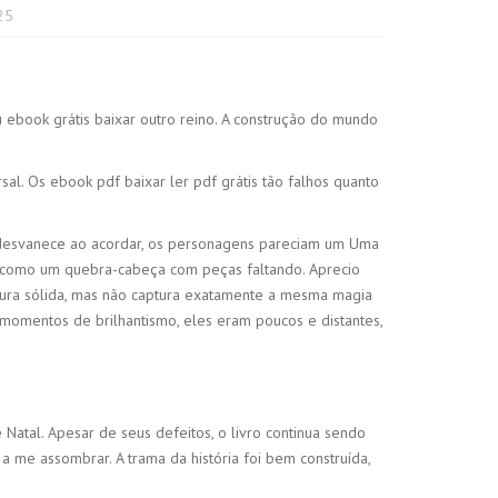
025
ebook grátis baixar outro reino. A construção do mundo
l. Os ebook pdf baixar ler pdf grátis tão falhos quanto
e desvanece ao acordar, os personagens pareciam um Uma
a, como um quebra-cabeça com peças faltando. Aprecio
tura sólida, mas não captura exatamente a mesma magia
momentos de brilhantismo, eles eram poucos e distantes,
 Natal. Apesar de seus defeitos, o livro continua sendo
a me assombrar. A trama da história foi bem construída,