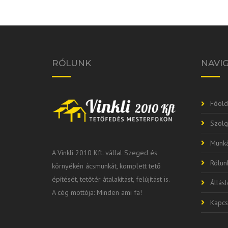
RÓLUNK
NAVI
Főold
Szolg
Munká
A Vinkli 2010 Kft. vállal Szeged és
Rólun
környékén ácsmunkát, komplett tető
építését, tetőtér átalakítást, felújítást is.
Állás
A cég mottója: Minden ami fa!
Kapcs