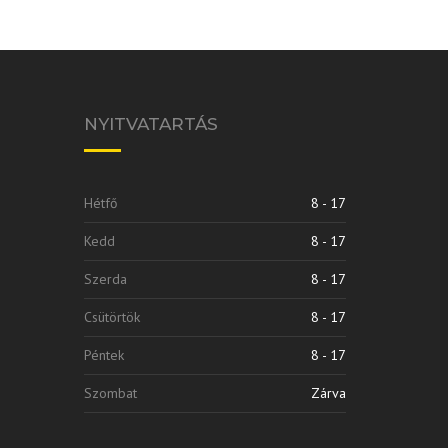
NYITVATARTÁS
Hétfő
8 - 17
Kedd
8 - 17
Szerda
8 - 17
Csütörtök
8 - 17
Péntek
8 - 17
Szombat
Zárva