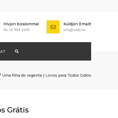
Hívjon bizalommal
Küldjön Emailt
06 20 984 1600
info@vinkli.hu
LAT
Search
+ 386 40 111
5555
info@yourdomain.com
Uma filha do regente | Livros para Todos Grátis
s Grátis