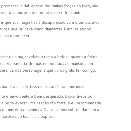
promessa inicial. Apesar das muitas forças do livro, não
que era ao mesmo tempo cativante e frustrante.
rir que sua magia havia desaparecido com o tempo, livro
irituosa que brilhava como diamantes à luz ler ebook
o quanto pode ser.
nte da alma, revelando tanto a beleza quanto a feiura
de uma era passada, de ruas empoeiradas e mansões em
a esperança dos personagens que livros grátis ler comigo,
verdadeira masterclass em ressonância emocional.
nte é envolvente e bem pesquisada, baixar livros pdf
ória pode evocar uma reação tão forte, e eu recomendaria
o de mistério e aventura. Os conselhos sobre lidar com a
 parece que há mais a explorar.