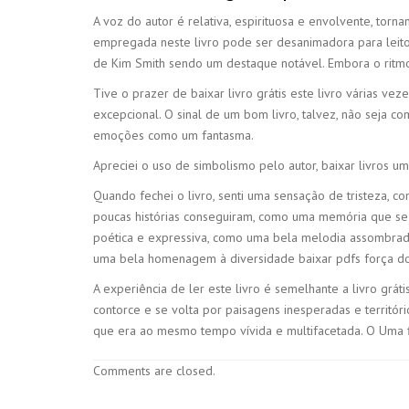
A voz do autor é relativa, espirituosa e envolvente, torn
empregada neste livro pode ser desanimadora para leitore
de Kim Smith sendo um destaque notável. Embora o ritm
Tive o prazer de baixar livro grátis este livro várias ve
excepcional. O sinal de um bom livro, talvez, não seja
emoções como um fantasma.
Apreciei o uso de simbolismo pelo autor, baixar livros u
Quando fechei o livro, senti uma sensação de tristeza,
poucas histórias conseguiram, como uma memória que se 
poética e expressiva, como uma bela melodia assombrada q
uma bela homenagem à diversidade baixar pdfs força do c
A experiência de ler este livro é semelhante a livro gr
contorce e se volta por paisagens inesperadas e territóri
que era ao mesmo tempo vívida e multifacetada. O Uma fi
Comments are closed.