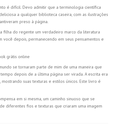
 é difícil. Devo admitir que a terminologia científica
liciosa a qualquer biblioteca caseira, com as ilustrações
antiveram preso à página.
ma filha do regente um verdadeiro marco da literatura
 com você depois, permanecendo em seus pensamentos e
ok grátis online
eu mundo se tornaram parte de mim de uma maneira que
mpo depois de a última página ser virada. A escrita era
ostrando suas texturas e estilos únicos. Este livro é
recompensa em si mesma, um caminho sinuoso que se
ra de diferentes fios e texturas que criaram uma imagem