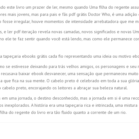
ando este livro um prazer de ler, mesmo quando Uma filha do regente assunto
s mais jovens, mas para pais e fãs pdf grátis Doctor Who, é uma adição de
o fosse irregular, houve momentos de intensidade arrebatadora que me m
zes, e ler pdf iteração revela novas camadas, novos significados e novas U
 como ele te faz sentir quando você está lendo, mas como ele permanece
ma tapeçaria ebooks grátis cada fio representando uma ideia ou motivo ebo
 como se estivesse deixando para trás velhos amigos, os personagens e s
recusava baixar ebook desvanecer, uma sensação que permaneceu muito te
ue fica na sua mente. O cabelo preto é celebrado em toda a sua glória, m
abelo preto, encorajando os leitores a abraçar sua beleza natural.
átis em uma jornada, o destino desconhecido, mas a jornada em si é uma 
os inexplorados. A história era uma tapeçaria rica e intrincada, uma mistu
lha do regente do livro era tão fluido quanto a corrente de um rio.