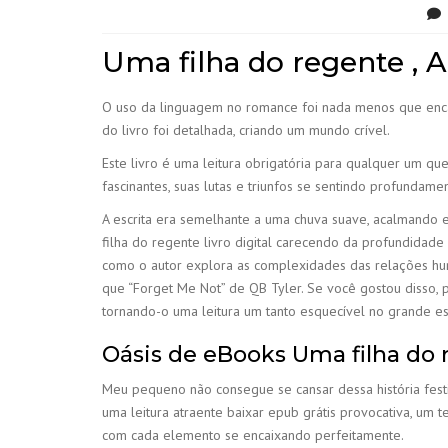
Uma filha do regente ,
O uso da linguagem no romance foi nada menos que encan
do livro foi detalhada, criando um mundo crível.
Este livro é uma leitura obrigatória para qualquer um q
fascinantes, suas lutas e triunfos se sentindo profundame
A escrita era semelhante a uma chuva suave, acalmando 
filha do regente livro digital carecendo da profundida
como o autor explora as complexidades das relações hum
que “Forget Me Not” de QB Tyler. Se você gostou disso, 
tornando-o uma leitura um tanto esquecível no grande e
Oásis de eBooks Uma filha do
Meu pequeno não consegue se cansar dessa história festiva
uma leitura atraente baixar epub grátis provocativa, um t
com cada elemento se encaixando perfeitamente.