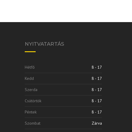
NYITVATARTÁS
Hétfő
8 - 17
Kedd
8 - 17
Szerda
8 - 17
Csütörtök
8 - 17
Péntek
8 - 17
Szombat
Zárva