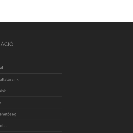
GÁCIÓ
al
áltatásaink
ink
k
lehetőség
olat