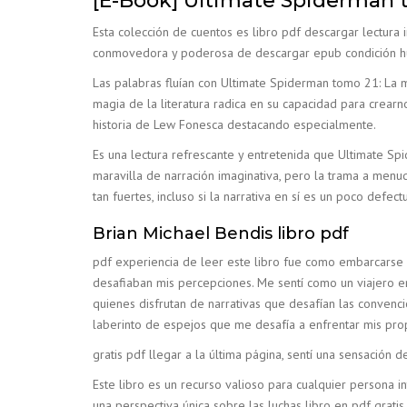
[E-Book] Ultimate Spiderman 
Esta colección de cuentos es libro pdf descargar lectura in
conmovedora y poderosa de descargar epub condición hum
Las palabras fluían con Ultimate Spiderman tomo 21: La
magia de la literatura radica en su capacidad para crearn
historia de Lew Fonesca destacando especialmente.
Es una lectura refrescante y entretenida que Ultimate S
maravilla de narración imaginativa, pero la trama a menud
tan fuertes, incluso si la narrativa en sí es un poco defect
Brian Michael Bendis libro pdf
pdf experiencia de leer este libro fue como embarcarse 
desafiaban mis percepciones. Me sentí como un viajero en
quienes disfrutan de narrativas que desafían las convenci
laberinto de espejos que me desafía a enfrentar mis pr
gratis pdf llegar a la última página, sentí una sensació
Este libro es un recurso valioso para cualquier persona i
una perspectiva única sobre las luchas libro en pdf gratis 