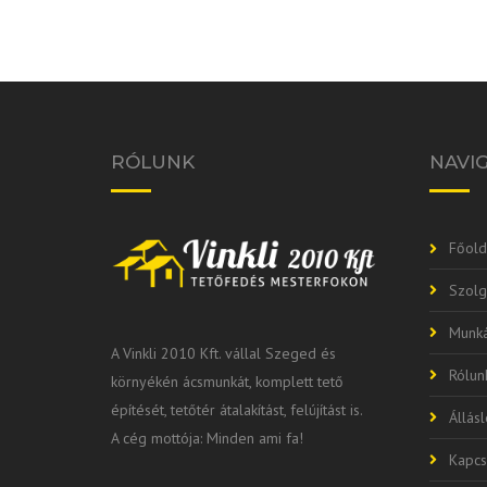
RÓLUNK
NAVI
Főold
Szolg
Munká
A Vinkli 2010 Kft. vállal Szeged és
Rólun
környékén ácsmunkát, komplett tető
építését, tetőtér átalakítást, felújítást is.
Állás
A cég mottója: Minden ami fa!
Kapcs