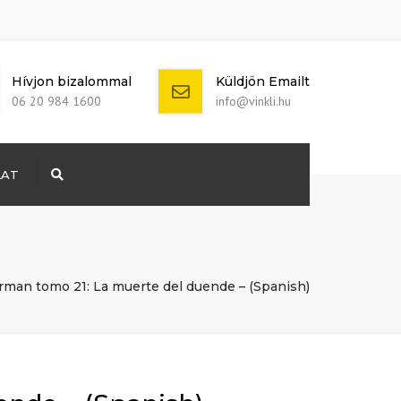
Hívjon bizalommal
Küldjön Emailt
06 20 984 1600
info@vinkli.hu
LAT
Search
+ 386 40 111
5555
info@yourdomain.com
rman tomo 21: La muerte del duende – (Spanish)