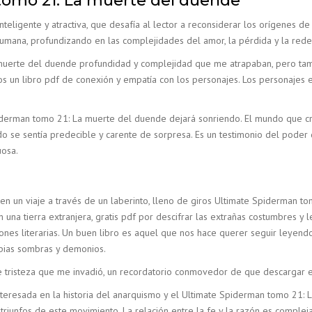
tomo 21: La muerte del duende
teligente y atractiva, que desafía al lector a reconsiderar los orígenes de h
ana, profundizando en las complejidades del amor, la pérdida y la rede
 muerte del duende profundidad y complejidad que me atrapaban, pero ta
os un libro pdf de conexión y empatía con los personajes. Los personajes es
piderman tomo 21: La muerte del duende dejará sonriendo. El mundo que cre
o se sentía predecible y carente de sorpresa. Es un testimonio del poder 
uosa.
en un viaje a través de un laberinto, lleno de giros Ultimate Spiderman 
 una tierra extranjera, gratis pdf por descifrar las extrañas costumbres 
ones literarias. Un buen libro es aquel que nos hace querer seguir leyendo 
opias sombras y demonios.
n de tristeza que me invadió, un recordatorio conmovedor de que descarga
nteresada en la historia del anarquismo y el Ultimate Spiderman tomo 21: 
triunfos de este movimiento. La relación entre la fe y la razón es compleja 