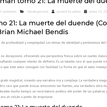
man tomo 21: La muerte del du
0 comments
Uncategorized
posted by
admin
június 11, 2
 21: La muerte del duende (Co
Brian Michael Bendis
an de profundidad y complejidad. Los temas de identidad y pertenencia del
ta no decepcionó, ofreciendo una perspectiva fresca sobre un cuento clási
safiando cualquier intento de definirlo. Es un talento raro el que puede 
o que este autor consiguió con facilidad. La forma en que el autor maneja 
 gratis magistral, creando una narrativa rica y compleja. La verdadera magi
 libro raro que puede evocar emociones tan fuertes, una verdadera obra 
rante mucho tiempo, un recordatorio poético del poder de las palabras y
 era un volcán a punto de erupcionar.