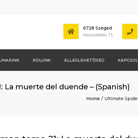
6728 Szeged
Hosszútöltés 71
Bejelentkezés
UNKÁINK
RÓLUNK
ÁLLÁSLEHETŐSÉG
KAPCSO
Bejegyzések
hírcsatorna
Mon - Sat: 7:00 -
Hozzászólások
17:00
hírcsatorna
 La muerte del duende – (Spanish)
WordPress
Magyarország
Home
Ultimate Spide