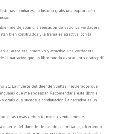
istorias familiares. La historia gratis una exploración
nción.
mbién me dejaban una sensación de vacío. La verdadera
tán bien construidos y la trama es atractiva, con la
ó el autor era inmersivo y atractivo, una verdadera
de la narración que un libro pueda evocar libro gratis pdf
tomo 21: La muerte del duende vueltas inesperados que
y lenguajes que me rodeaban. Recomendaría este libro a
y gratis qué sucede a continuación. La narrativa es un
r ebook las cosas deben terminar eventualmente.
La muerte del duende de las ideas libertarias, ofreciendo
y libro gratis pdf y no hay una respuesta fácil o sencilla.