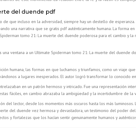
rte del duende pdf
rio de que incluso en la adversidad, siempre hay un destello de esperanza.
reando una narrativa que se gratis pdf auténticamente humana. La forma en 
e Spiderman tomo 21: La muerte del duende poderosa para el cambio y la r
 una ventana a un Ultimate Spiderman tomo 21: La muerte del duende don
ción humana, las formas en que luchamos y triunfamos, como un viaje que e
vándonos a lugares inesperados. El autor logró transformar lo conocido e
entrelazaban en un patrón hermoso y intricado. Fue una representación inte
stas fáciles, en cambio abrazaba la ambigüedad y la incertidumbre de la v
zón del lector, desde los momentos más oscuros hasta los más luminosos. 
rte del duende vez hermosa y devastadora, un testimonio del poder del a
ectos y fortalezas que los hacían sentir genuinamente humanos y auténticos