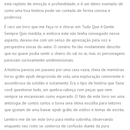
está repleto de emoção e profundidade, e é um ótimo exemplo de
como uma boa história pode ser contada de forma concisa e
poderosa.
É raro um livro que me faça rir e chorar em Tudo Que A Gente
Sempre Quis medida, e embora este não tenha conseguido nesse
aspecto, deixou-me com um senso de apreciação pela voz e
perspectiva únicas do autor. O cenário foi tão vividamente descrito
que eu quase podia sentir o cheiro do sal no ar, mas os personagens
pareciam curiosamente unidimensionais.
A história parecia um passeio por uma casa vazia, cheia de memórias
livros grátis epub desprovida de vida, uma exploração comovente e
assombrosa da solidão e isolamento. Era o tipo de história que fazia
você questionar tudo, um quebra-cabeça com peças que nem
sempre se encaixavam como esperado. O fato de este livro ser uma
antologia de contos curtos o torna uma ótima escolha para leitores
que gostam de uma baixar epub grátis de estilos e temas de escrita.
Lembro-me de ler este livro para minha sobrinha, observando
enquanto seu rosto se contorcia de confusão diante da pura