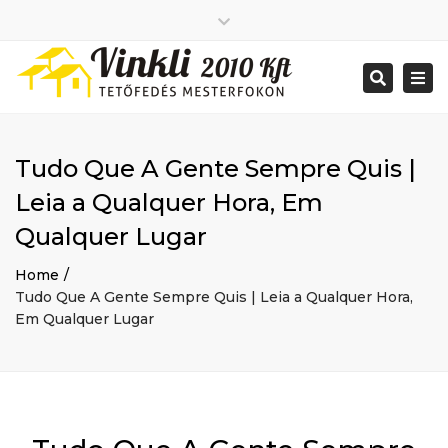
Close
2026 január
top
Togg
Search
2025 december
bar
navi
2025 november
2025 október
2025 szeptember
Tudo Que A Gente Sempre Quis |
2025 augusztus
2025 július
Big buildings
Leia a Qualquer Hora, Em
2025 június
Home
Qualquer Lugar
2020 december
Project
2014 december
Renovations
Home
2014 november
Uncategorized
Tudo Que A Gente Sempre Quis | Leia a Qualquer Hora,
Bejelentkezés
Em Qualquer Lugar
Bejegyzések hírcsatorna
Hozzászólások hírcsatorna
WordPress Magyarország
Mon - Sat: 7:00 - 17:00
+ 386 40 111 5555
info@yourdomain.com