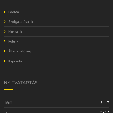
Főoldal
Szolgáltatásaink
Munkáink
Rólunk
Álláslehetőség
Kapcsolat
NYITVATARTÁS
Hétfő
8 - 17
Kedd
8 - 17