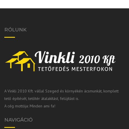
RÓLUNK
A Vinkli 2010 Kft. vállal Szeged és környékén ácsmunkát, komplett
tető építését, tetőtér átalakítást, felújítást is.
A cég mottója: Minden ami fa!
NAVIGÁCIÓ