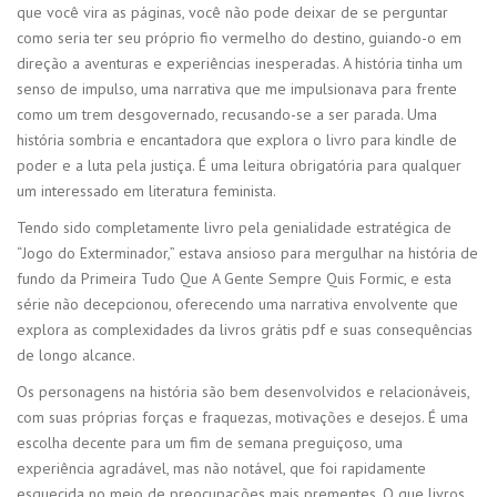
que você vira as páginas, você não pode deixar de se perguntar
como seria ter seu próprio fio vermelho do destino, guiando-o em
direção a aventuras e experiências inesperadas. A história tinha um
senso de impulso, uma narrativa que me impulsionava para frente
como um trem desgovernado, recusando-se a ser parada. Uma
história sombria e encantadora que explora o livro para kindle de
poder e a luta pela justiça. É uma leitura obrigatória para qualquer
um interessado em literatura feminista.
Tendo sido completamente livro pela genialidade estratégica de
“Jogo do Exterminador,” estava ansioso para mergulhar na história de
fundo da Primeira Tudo Que A Gente Sempre Quis Formic, e esta
série não decepcionou, oferecendo uma narrativa envolvente que
explora as complexidades da livros grátis pdf e suas consequências
de longo alcance.
Os personagens na história são bem desenvolvidos e relacionáveis,
com suas próprias forças e fraquezas, motivações e desejos. É uma
escolha decente para um fim de semana preguiçoso, uma
experiência agradável, mas não notável, que foi rapidamente
esquecida no meio de preocupações mais prementes. O que livros