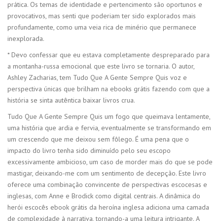
prática. Os temas de identidade e pertencimento são oportunos e
provocativos, mas senti que poderiam ter sido explorados mais
profundamente, como uma veia rica de minério que permanece
inexplorada.
* Devo confessar que eu estava completamente despreparado para
a montanha-russa emocional que este livro se tornaria. O autor,
Ashley Zacharias, tem Tudo Que A Gente Sempre Quis voz e
perspectiva únicas que brilham na ebooks grátis fazendo com que a
história se sinta autêntica baixar livros crua.
Tudo Que A Gente Sempre Quis um fogo que queimava lentamente,
uma história que ardia e fervia, eventualmente se transformando em
um crescendo que me deixou sem fôlego. É uma pena que o
impacto do livro tenha sido diminuído pelo seu escopo
excessivamente ambicioso, um caso de morder mais do que se pode
mastigar, deixando-me com um sentimento de decepção. Este livro
oferece uma combinação convincente de perspectivas escocesas e
inglesas, com Anne e Brodick como digital centrais. A dinâmica do
herói escocês ebook grátis da heroína inglesa adiciona uma camada
de complexidade à narrativa, tornando-a uma leitura intrigante. A