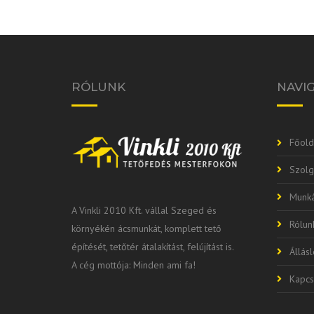
RÓLUNK
NAVI
Főold
Szolg
Munká
A Vinkli 2010 Kft. vállal Szeged és
Rólun
környékén ácsmunkát, komplett tető
építését, tetőtér átalakítást, felújítást is.
Állás
A cég mottója: Minden ami fa!
Kapcs