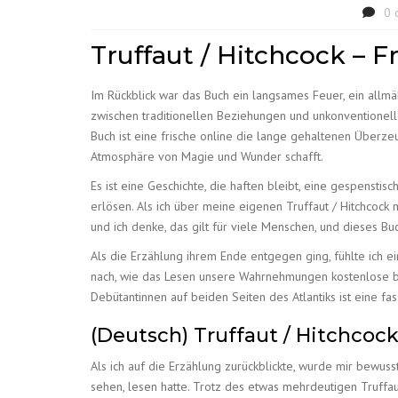
0 
Truffaut / Hitchcock – F
Im Rückblick war das Buch ein langsames Feuer, ein allmä
zwischen traditionellen Beziehungen und unkonventionelle
Buch ist eine frische online die lange gehaltenen Überzeu
Atmosphäre von Magie und Wunder schafft.
Es ist eine Geschichte, die haften bleibt, eine gespenst
erlösen. Als ich über meine eigenen Truffaut / Hitchcock
und ich denke, das gilt für viele Menschen, und dieses Buc
Als die Erzählung ihrem Ende entgegen ging, fühlte ich e
nach, wie das Lesen unsere Wahrnehmungen kostenlose bü
Debütantinnen auf beiden Seiten des Atlantiks ist eine f
(Deutsch) Truffaut / Hitchcoc
Als ich auf die Erzählung zurückblickte, wurde mir bewusst
sehen, lesen hatte. Trotz des etwas mehrdeutigen Truffau