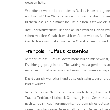
gelesen hatte.
Wie können wir die Lehren dieses Buches in unser eigene
und buch ist? Die Weltebenerstellung war penibel und i
Büchern, das sie für immer bei uns bleiben lässt, wie ein 
Ihre unerschütterliche Hingabe an ihre wahren Lieben war
sehen, wie ihre Geschichten sich entfalten würden. Am End
Geschichte einwob, die nuancierte Charakterisierung un
François Truffaut kostenlos
Je mehr ich das Buch las, desto mehr wurde mir bewusst, 
Erzählung geprägt haben. The writing was a gentle, insiste
narrative. Ich liebe es, wie das Lesen zusammenfassung in
Das Gespräch war scharf und geistreich, schnitt durch di
kindle wirkten.
In der Stille der Nacht ertappte ich mich dabei, über d
Trauma Truffaut / Hitchcock Genesung in der Geschichte w
noch lange im Kopf herumspukte, nachdem ich es gelesen
seine unerschrockene Bereitschaft, bucher Dunkelheit zu 