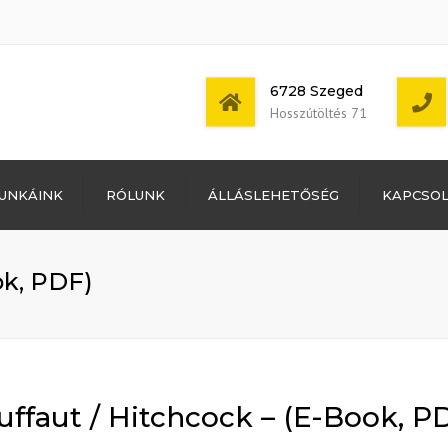
6728 Szeged
Hosszútöltés 71
Bejelentkezés
UNKÁINK
RÓLUNK
ÁLLÁSLEHETŐSÉG
KAPCSO
Bejegyzések
hírcsatorna
Mon - Sat: 7:00 -
Hozzászólások
17:00
hírcsatorna
ok, PDF)
WordPress
Magyarország
uffaut / Hitchcock – (E-Book, P