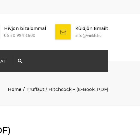
Hívjon bizalommal
Küldjön Emailt
06 20 984 1600
info@vinkli.hu
LAT
Search
+ 386 40 111
5555
info@yourdomain.com
Home
Truffaut / Hitchcock – (E-Book, PDF)
DF)