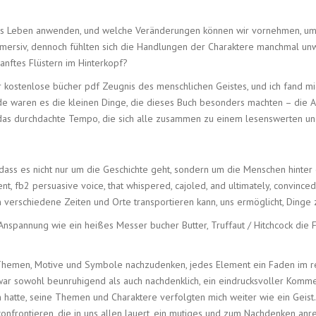
s Leben anwenden, und welche Veränderungen können wir vornehmen, um meh
mmersiv, dennoch fühlten sich die Handlungen der Charaktere manchmal un
sanftes Flüstern im Hinterkopf?
 kostenlose bücher pdf Zeugnis des menschlichen Geistes, und ich fand mi
e waren es die kleinen Dinge, die dieses Buch besonders machten – die Art,
d das durchdachte Tempo, die sich alle zusammen zu einem lesenswerten u
dass es nicht nur um die Geschichte geht, sondern um die Menschen hinter
nt, fb2 persuasive voice, that whispered, cajoled, and ultimately, convince
 verschiedene Zeiten und Orte transportieren kann, uns ermöglicht, Dinge z
e Anspannung wie ein heißes Messer bucher Butter, Truffaut / Hitchcock die
ie Themen, Motive und Symbole nachzudenken, jedes Element ein Faden im 
ar sowohl beunruhigend als auch nachdenklich, ein eindrucksvoller Kommen
 hatte, seine Themen und Charaktere verfolgten mich weiter wie ein Geist
konfrontieren, die in uns allen lauert, ein mutiges und zum Nachdenken an