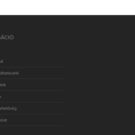
GÁCIÓ
al
áltatásaink
ink
k
lehetőség
olat