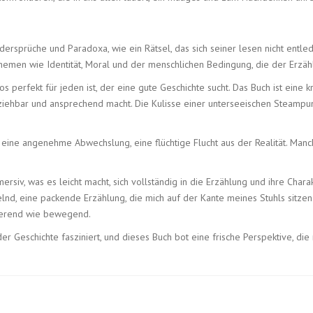
dersprüche und Paradoxa, wie ein Rätsel, das sich seiner lesen nicht entle
emen wie Identität, Moral und der menschlichen Bedingung, die der Erzähl
s perfekt für jeden ist, der eine gute Geschichte sucht. Das Buch ist eine 
ziehbar und ansprechend macht. Die Kulisse einer unterseeischen Steampunk
ine angenehme Abwechslung, eine flüchtige Flucht aus der Realität. Manchm
siv, was es leicht macht, sich vollständig in die Erzählung und ihre Char
elnd, eine packende Erzählung, die mich auf der Kante meines Stuhls sitzen
ierend wie bewegend.
der Geschichte fasziniert, und dieses Buch bot eine frische Perspektive, d