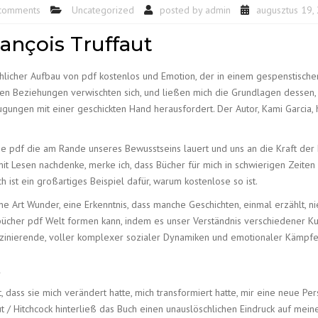
comments
Uncategorized
posted by
admin
augusztus 19,
rançois Truffaut
hlicher Aufbau von pdf kostenlos und Emotion, der in einem gespenstischen
n Beziehungen verwischten sich, und ließen mich die Grundlagen dessen, wa
gungen mit einer geschickten Hand herausfordert. Der Autor, Kami Garcia, ha
ische pdf die am Rande unseres Bewusstseins lauert und uns an die Kraft d
 mit Lesen nachdenke, merke ich, dass Bücher für mich in schwierigen Zeite
h ist ein großartiges Beispiel dafür, warum kostenlose so ist.
ine Art Wunder, eine Erkenntnis, dass manche Geschichten, einmal erzählt, 
cher pdf Welt formen kann, indem es unser Verständnis verschiedener Kul
aszinierende, voller komplexer sozialer Dynamiken und emotionaler Kämpfe,
k
, dass sie mich verändert hatte, mich transformiert hatte, mir eine neue Pe
t / Hitchcock hinterließ das Buch einen unauslöschlichen Eindruck auf mein