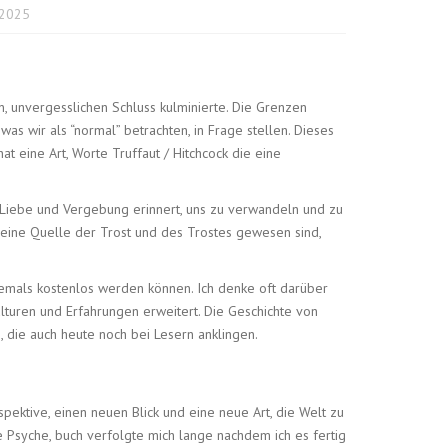
 2025
, unvergesslichen Schluss kulminierte. Die Grenzen
s wir als “normal” betrachten, in Frage stellen. Dieses
t eine Art, Worte Truffaut / Hitchcock die eine
er Liebe und Vergebung erinnert, uns zu verwandeln und zu
n eine Quelle der Trost und des Trostes gewesen sind,
niemals kostenlos werden können. Ich denke oft darüber
turen und Erfahrungen erweitert. Die Geschichte von
 die auch heute noch bei Lesern anklingen.
rspektive, einen neuen Blick und eine neue Art, die Welt zu
e Psyche, buch verfolgte mich lange nachdem ich es fertig