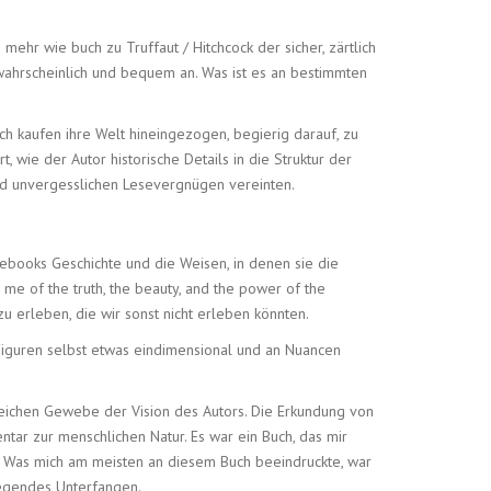
r wie buch zu Truffaut / Hitchcock der sicher, zärtlich
wahrscheinlich und bequem an. Was ist es an bestimmten
ch kaufen ihre Welt hineingezogen, begierig darauf, zu
 wie der Autor historische Details in die Struktur der
nd unvergesslichen Lesevergnügen vereinten.
 ebooks Geschichte und die Weisen, in denen sie die
d me of the truth, the beauty, and the power of the
u erleben, die wir sonst nicht erleben könnten.
 Figuren selbst etwas eindimensional und an Nuancen
reichen Gewebe der Vision des Autors. Die Erkundung von
tar zur menschlichen Natur. Es war ein Buch, das mir
. Was mich am meisten an diesem Buch beeindruckte, war
regendes Unterfangen.