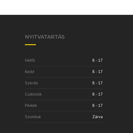
NYITVATARTÁS
Hétfő
8 - 17
Kedd
8 - 17
Szerda
8 - 17
Csütörtök
8 - 17
Péntek
8 - 17
Szombat
Zárva