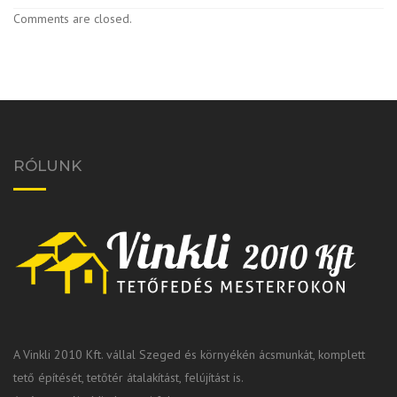
Comments are closed.
RÓLUNK
A Vinkli 2010 Kft. vállal Szeged és környékén ácsmunkát, komplett
tető építését, tetőtér átalakítást, felújítást is.