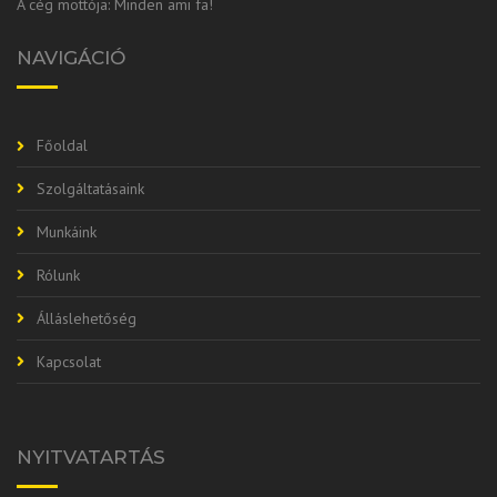
A cég mottója: Minden ami fa!
NAVIGÁCIÓ
Főoldal
Szolgáltatásaink
Munkáink
Rólunk
Álláslehetőség
Kapcsolat
NYITVATARTÁS