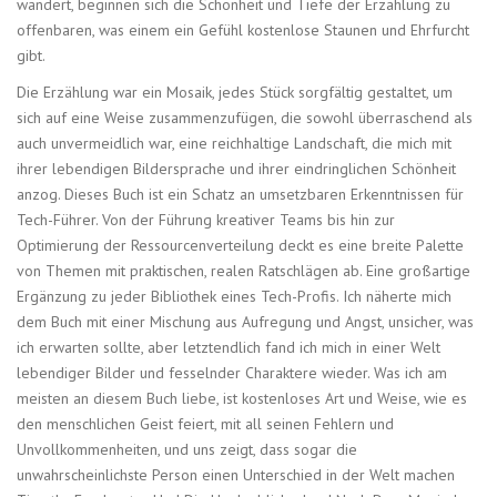
wandert, beginnen sich die Schönheit und Tiefe der Erzählung zu
offenbaren, was einem ein Gefühl kostenlose Staunen und Ehrfurcht
gibt.
Die Erzählung war ein Mosaik, jedes Stück sorgfältig gestaltet, um
sich auf eine Weise zusammenzufügen, die sowohl überraschend als
auch unvermeidlich war, eine reichhaltige Landschaft, die mich mit
ihrer lebendigen Bildersprache und ihrer eindringlichen Schönheit
anzog. Dieses Buch ist ein Schatz an umsetzbaren Erkenntnissen für
Tech-Führer. Von der Führung kreativer Teams bis hin zur
Optimierung der Ressourcenverteilung deckt es eine breite Palette
von Themen mit praktischen, realen Ratschlägen ab. Eine großartige
Ergänzung zu jeder Bibliothek eines Tech-Profis. Ich näherte mich
dem Buch mit einer Mischung aus Aufregung und Angst, unsicher, was
ich erwarten sollte, aber letztendlich fand ich mich in einer Welt
lebendiger Bilder und fesselnder Charaktere wieder. Was ich am
meisten an diesem Buch liebe, ist kostenloses Art und Weise, wie es
den menschlichen Geist feiert, mit all seinen Fehlern und
Unvollkommenheiten, und uns zeigt, dass sogar die
unwahrscheinlichste Person einen Unterschied in der Welt machen