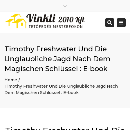
Close
2026 január
top
Togg
Search
2025 december
bar
navi
2025 november
2025 október
2025 szeptember
Timothy Freshwater Und Die
2025 augusztus
2025 július
Big buildings
Unglaubliche Jagd Nach Dem
2025 június
Home
Magischen Schlüssel : E-book
2020 december
Project
2014 december
Renovations
Home
2014 november
Uncategorized
Timothy Freshwater Und Die Unglaubliche Jagd Nach
Bejelentkezés
Dem Magischen Schlüssel : E-book
Bejegyzések hírcsatorna
Hozzászólások hírcsatorna
WordPress Magyarország
Mon - Sat: 7:00 - 17:00
+ 386 40 111 5555
info@yourdomain.com