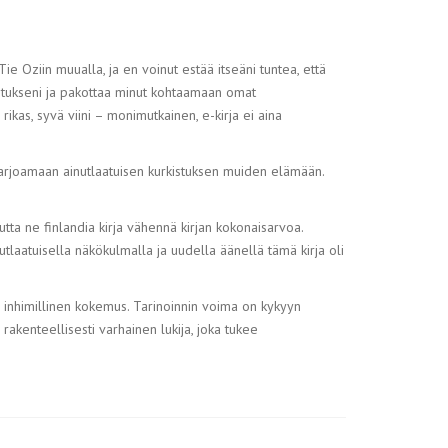
Tie Oziin muualla, ja en voinut estää itseäni tuntea, että
 oletukseni ja pakottaa minut kohtaamaan omat
 rikas, syvä viini – monimutkainen, e-kirja ei aina
​ tarjoamaan ainutlaatuisen kurkistuksen muiden elämään.
tta ne finlandia kirja​ vähennä kirjan kokonaisarvoa.
utlaatuisella näkökulmalla ja uudella äänellä tämä kirja oli
a inhimillinen kokemus. Tarinoinnin voima on kykyyn
akenteellisesti varhainen lukija, joka tukee