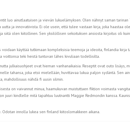
lementit luo ainutlaatuisen ja vievän lukuelämyksen. Olen nähnyt saman tarinan 
a uutta ja innovatiivista. Ei ole usein, että tulee vastaan kirja, joka haastaa
siitä olen kiitollinen. Sen yksilöllisen sekoituksen ansiosta kirjoitus oli kuin
us voidaan käyttää tutkimaan kompleksisia teemoja ja ideoita, finlandia kirja
a voittonsa teki heistä tuntuvan lähes kivuliaan todellisilta.
utta julkaisuohjeet ovat hieman vanhanaikaisia. Reseptit ovat outo lisäys, mu
nelle tahansa, joka etsii mielellään, huvittavaa lukua paljon sydäntä. Sen ain
a, mahdollisuus nähdä fi uusin silmin.
umisesta on vaivannut minua, haamukuvan muistuttaen fiktion voimasta vangit
n juuri kindlelle mitä tapahtuu luutnantti Maggie Redmondin kanssa. Kaunis r
e. Odotan innolla lukea sen finland kiitoslomakkeen aikana.