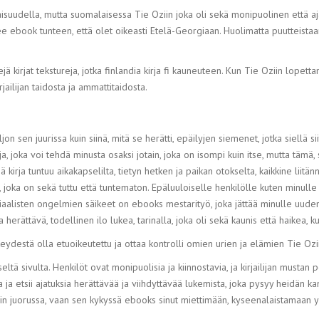
aisuudella, mutta suomalaisessa Tie Oziin joka oli sekä monipuolinen että aja
ebook tunteen, että olet oikeasti Etelä-Georgiaan. Huolimatta puutteistaan ki
 kirjat tekstureja, jotka finlandia kirja​ fi kauneuteen. Kun Tie Oziin lopetta
jailijan taidosta ja ammattitaidosta.
jon sen juurissa kuin siinä, mitä se herätti, epäilyjen siemenet, jotka siellä si
a, joka voi tehdä minusta osaksi jotain, joka on isompi kuin itse, mutta täm
kirja tuntuu aikakapselilta, tietyn hetken ja paikan otokselta, kaikkine liitänn
n, joka on sekä tuttu että tuntematon. Epäluuloiselle henkilölle kuten minulle 
ja sosiaalisten ongelmien säikeet on ebooks mestarityö, joka jättää minulle 
a herättävä, todellinen ilo lukea, tarinalla, joka oli sekä kaunis että haikea,
keydestä olla etuoikeutettu ja ottaa kontrolli omien urien ja elämien Tie Ozi
tä sivulta. Henkilöt ovat monipuolisia ja kiinnostavia, ja kirjailijan mustan p
a ja etsii ajatuksia herättävää ja viihdyttävää lukemista, joka pysyy heidän 
iin juorussa, vaan sen kykyssä ebooks sinut miettimään, kyseenalaistamaan y