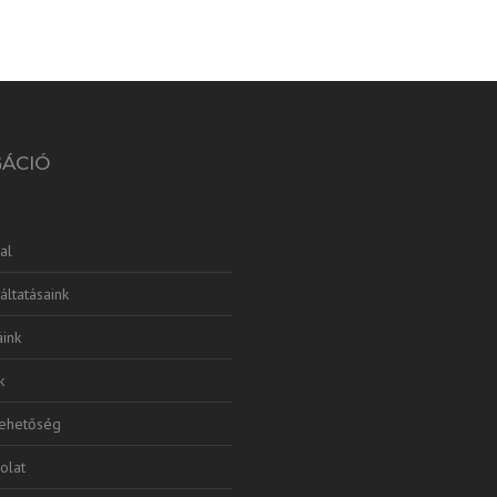
GÁCIÓ
al
áltatásaink
ink
k
lehetőség
olat