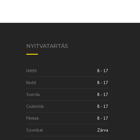
NYITVATARTÁS
Hétfő
8 - 17
Kedd
8 - 17
Szerda
8 - 17
Csütörtök
8 - 17
Péntek
8 - 17
Szombat
Zárva