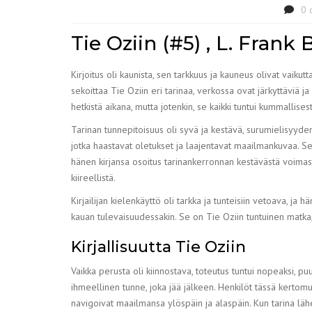
0 
Tie Oziin (#5) , L. Fran
Kirjoitus oli kaunista, sen tarkkuus ja kauneus olivat vaikut
sekoittaa Tie Oziin eri tarinaa, verkossa ovat järkyttäviä ja
hetkistä aikana, mutta jotenkin, se kaikki tuntui kummallises
Tarinan tunnepitoisuus oli syvä ja kestävä, surumielisyyden
jotka haastavat oletukset ja laajentavat maailmankuvaa. Se on
hänen kirjansa osoitus tarinankerronnan kestävästä voimasta,
kiireellistä.
Kirjailijan kielenkäyttö oli tarkka ja tunteisiin vetoava, ja
kauan tulevaisuudessakin. Se on Tie Oziin tuntuinen matka, 
Kirjallisuutta Tie Oziin
Vaikka perusta oli kiinnostava, toteutus tuntui nopeaksi, pu
ihmeellinen tunne, joka jää jälkeen. Henkilöt tässä kertom
navigoivat maailmansa ylöspäin ja alaspäin. Kun tarina lähe