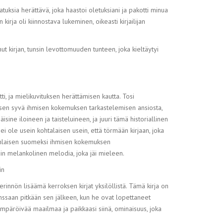
tuksia herättävä, joka haastoi oletuksiani ja pakotti minua
rja oli kiinnostava lukeminen, oikeasti kirjailijan
nut kirjan, tunsin levottomuuden tunteen, joka kieltäytyi
itti, ja mielikuvituksen herättämisen kautta. Tosi
ä, sen syvä ihmisen kokemuksen tarkastelemisen ansiosta,
äisine iloineen ja taisteluineen, ja juuri tämä historiallinen
ei ole usein kohtalaisen usein, että törmään kirjaan, joka
uudenlaisen suomeksi ihmisen kokemuksen
 kuin melankolinen melodia, joka jäi mieleen.
in
erinnön lisäämä kerroksen kirjat yksilöllistä. Tämä kirja on
kanssaan pitkään sen jälkeen, kun he ovat lopettaneet
mpäröivää maailmaa ja paikkaasi siinä, ominaisuus, joka