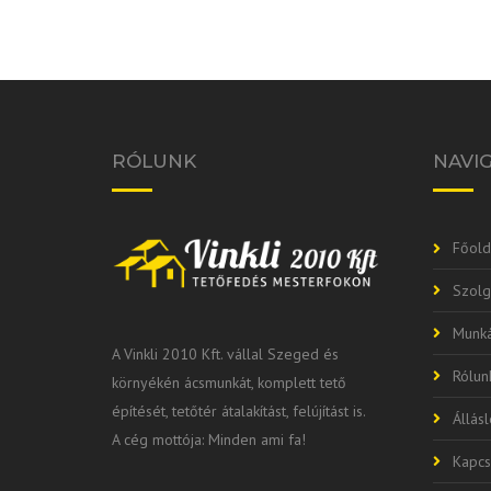
RÓLUNK
NAVI
Főold
Szolg
Munká
A Vinkli 2010 Kft. vállal Szeged és
Rólun
környékén ácsmunkát, komplett tető
építését, tetőtér átalakítást, felújítást is.
Állás
A cég mottója: Minden ami fa!
Kapcs