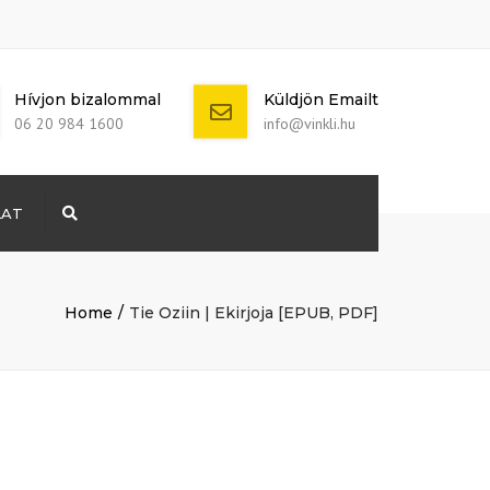
Hívjon bizalommal
Küldjön Emailt
06 20 984 1600
info@vinkli.hu
LAT
Search
+ 386 40 111
5555
info@yourdomain.com
Home
Tie Oziin | Ekirjoja [EPUB, PDF]