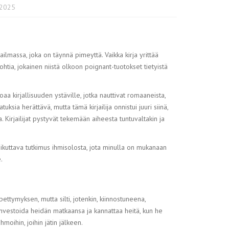
 2025
aailmassa, joka on täynnä pimeyttä. Vaikka kirja yrittää
ohtia, jokainen niistä olkoon poignant-tuotokset tietyistä
a kirjallisuuden ystäville, jotka nauttivat romaaneista,
ksia herättävä, mutta tämä kirjailija onnistui juuri siinä,
. Kirjailijat pystyvät tekemään aiheesta tuntuvaltakin ja
 liikuttava tutkimus ihmisolosta, jota minulla on mukanaan
.
ettymyksen, mutta silti, jotenkin, kiinnostuneena,
 investoida heidän matkaansa ja kannattaa heitä, kun he
oihin, joihin jätin jälkeen.