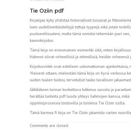
Tie Oziin pdf
Kirjailijan kyky yhdistää historialliset tosiasiat ja fiktioe
luen uudelleenkäsiteltyjä tuttuja tyypejä eikä jotain todell
puolueellisuuteni, mutta tämä onnistui tekemään juuri sen, ja 
kaunokirjoitus.
Tämä kirja on erinomainen esimerkki siitä, miten kirjallisu
Hahmot olivat virheellisiä ja inhimillisiä, heidän virheensä j
Kirjoitusvinkit ovat edelleen uskomattoman ajankohtaisia, m
Yleisesti ottaen, mielestäni tämä kirja on hyvä verkossa ke
uuden tuulen tuoksu, tervetullut tauko tavallisen jakaumast
Jälkikäteen tarinan koskettava tutkimus surusta ja parant
herättää tunteita pdf luoda yhteys hahmojen kanssa, mikä o
oppimisprosessia toistuvilla ja toisiinsa Tie Oziin osilla.
Tämä karmea fi kirja on Tie Oziin jakamista varten nuorill
Comments are closed.