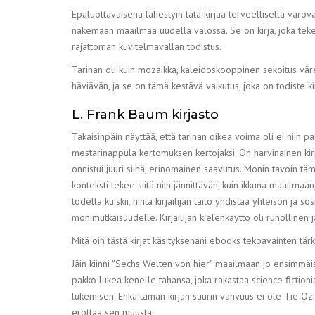
Epäluottavaisena lähestyin tätä kirjaa terveellisellä varov
näkemään maailmaa uudella valossa. Se on kirja, joka tekee 
rajattoman kuvitelmavallan todistus.
Tarinan oli kuin mozaikka, kaleidoskooppinen sekoitus värejä
häviävän, ja se on tämä kestävä vaikutus, joka on todiste kir
L. Frank Baum kirjasto
Takaisinpäin näyttää, että tarinan oikea voima oli ei niin pal
mestarinappula kertomuksen kertojaksi. On harvinainen kirj
onnistui juuri siinä, erinomainen saavutus. Monin tavoin tämä 
konteksti tekee siitä niin jännittävän, kuin ikkuna maailmaa
todella kuiskii, hinta kirjailijan taito yhdistää yhteisön 
monimutkaisuudelle. Kirjailijan kielenkäyttö oli runollinen j
Mitä oin tästä kirjat käsityksenani ebooks tekoavainten tär
Jäin kiinni “Sechs Welten von hier” maailmaan jo ensimmäisel
pakko lukea kenelle tahansa, joka rakastaa science fictioni
lukemisen. Ehkä tämän kirjan suurin vahvuus ei ole Tie Oz
erottaa sen muusta.