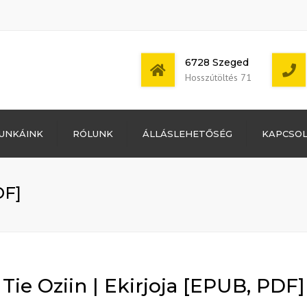
6728 Szeged
Hosszútöltés 71
Bejelentkezés
UNKÁINK
RÓLUNK
ÁLLÁSLEHETŐSÉG
KAPCSO
Bejegyzések
hírcsatorna
Mon - Sat: 7:00 -
Hozzászólások
17:00
hírcsatorna
DF]
WordPress
Magyarország
Tie Oziin | Ekirjoja [EPUB, PDF]