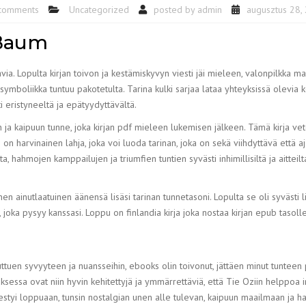
comments
Uncategorized
posted by
admin
augusztus 28,
k Baum
tavia. Lopulta kirjan toivon ja kestämiskyvyn viesti jäi mieleen, valonpilkka m
 symboliikka tuntuu pakotetulta. Tarina kulki sarjaa lataa yhteyksissä olevia k
ti eristyneeltä ja epätyydyttävältä.
 ja kaipuun tunne, joka kirjan pdf mieleen lukemisen jälkeen. Tämä kirja vetoa
 harvinainen lahja, joka voi luoda tarinan, joka on sekä viihdyttävä että ajatu
 hahmojen kamppailujen ja triumfien tuntien syvästi inhimillisiltä ja aitteilta
 hänen ainutlaatuinen äänensä lisäsi tarinan tunnetasoni. Lopulta se oli syvästi
joka pysyy kanssasi. Loppu on finlandia kirja​ joka nostaa kirjan epub tasolle
uttuen syvyyteen ja nuansseihin, ebooks olin toivonut, jättäen minut tunteen p
uksessa ovat niin hyvin kehitettyjä ja ymmärrettäviä, että Tie Oziin helppoa
styi loppuaan, tunsin nostalgian unen alle tulevan, kaipuun maailmaan ja hahm