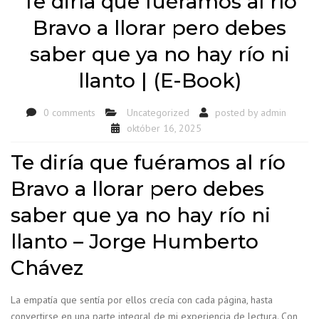
Te diría que fuéramos al río
Bravo a llorar pero debes
saber que ya no hay río ni
llanto | (E-Book)
0 comments
Uncategorized
posted by
admin
október 16, 2025
Te diría que fuéramos al río
Bravo a llorar pero debes
saber que ya no hay río ni
llanto – Jorge Humberto
Chávez
La empatía que sentía por ellos crecía con cada página, hasta
convertirse en una parte integral de mi experiencia de lectura. Con