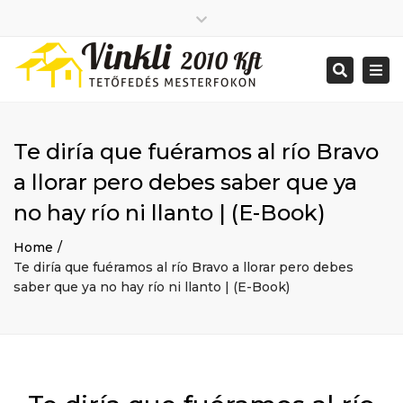
Close
2026 január
top
Togg
Search
2025 december
bar
navi
2025 november
2025 október
2025 szeptember
Te diría que fuéramos al río Bravo
2025 augusztus
2025 július
Big buildings
a llorar pero debes saber que ya
2025 június
Home
no hay río ni llanto | (E-Book)
2020 december
Project
2014 december
Renovations
Home
2014 november
Uncategorized
Te diría que fuéramos al río Bravo a llorar pero debes
Bejelentkezés
saber que ya no hay río ni llanto | (E-Book)
Bejegyzések hírcsatorna
Hozzászólások hírcsatorna
WordPress Magyarország
Mon - Sat: 7:00 - 17:00
+ 386 40 111 5555
info@yourdomain.com