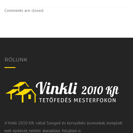
Comments are closed.
RÓLUNK
A Vinkli 2010 Kft. vállal Szeged és környékén ácsmunkát, komplett
tető építését, tetőtér átalakítást, felújítást is.