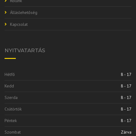
Rólunk
Álláslehetőség
Kapcsolat
NYITVATARTÁS
Hétfő
8 - 17
Kedd
8 - 17
Szerda
8 - 17
Csütörtök
8 - 17
Péntek
8 - 17
Szombat
Zárva