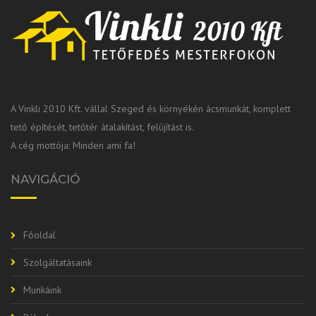
A Vinkli 2010 Kft. vállal Szeged és környékén ácsmunkát, komplett
tető építését, tetőtér átalakítást, felújítást is.
A cég mottója: Minden ami fa!
NAVIGÁCIÓ
Főoldal
Szolgáltatásaink
Munkáink