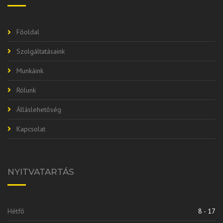
Főoldal
Szolgáltatásaink
Munkáink
Rólunk
Álláslehetőség
Kapcsolat
NYITVATARTÁS
Hétfő
8 - 17