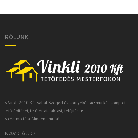
RÓLUNK
A Vinkli 2010 Kft. vállal Szeged és környékén ácsmunkát, komplett
tető építését, tetőtér átalakítást, felújítást is.
A cég mottója: Minden ami fa!
NAVIGÁCIÓ