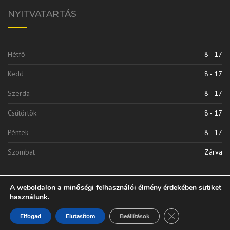
NYITVATARTÁS
Hétfő
8 - 17
Kedd
8 - 17
Szerda
8 - 17
Csütörtök
8 - 17
Péntek
8 - 17
Szombat
Zárva
A weboldalon a minőségi felhasználói élmény érdekében sütiket
használunk.
Close GDPR Cooki
Elfogad
Elutasítom
Beállítások
Vinkli 2010 Kft. | © 2020 Minden Jog Fenntarva