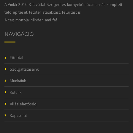
A Vinkli 2010 Kft. vállal Szeged és környékén ácsmunkát, komplett
tető építését, tetőtér átalakítást, felújítást is.
A cég mottója: Minden ami fa!
NAVIGÁCIÓ
Főoldal
Szolgáltatásaink
Munkáink
Rólunk
Álláslehetőség
Kapcsolat