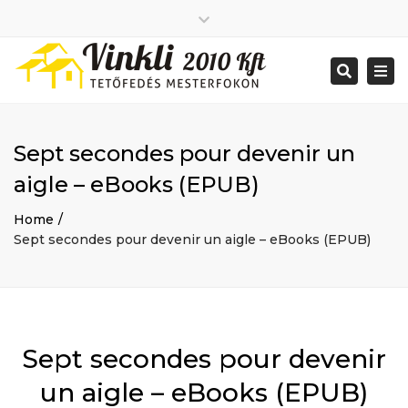
Close
2026 január
top
Togg
Search
2025 december
bar
navi
2025 november
2025 október
2025 szeptember
Sept secondes pour devenir un
2025 augusztus
2025 július
Big buildings
aigle – eBooks (EPUB)
2025 június
Home
2020 december
Project
Home
2014 december
Renovations
Sept secondes pour devenir un aigle – eBooks (EPUB)
2014 november
Uncategorized
Bejelentkezés
Bejegyzések hírcsatorna
Hozzászólások hírcsatorna
WordPress Magyarország
Mon - Sat: 7:00 - 17:00
Sept secondes pour devenir
+ 386 40 111 5555
info@yourdomain.com
un aigle – eBooks (EPUB)