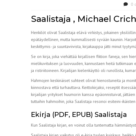
0 
Saalistaja , Michael Cric
Henkilöt olivat Saalistaja elävä virkistys, jokainen yksilöllin
epätäydellinen, mutta kummallisesti syvään kauniin. Harjoit
keskittymis- ja suuntaviivista, kirjakauppa jätti minut tyytym
Se on kirja, joka viehättää kirjallisen fiktion faneja, sen h
mielikuvituksen ja luovuuden, kannustaen heitä tutkimaan 
ja ristiriitoineen. Kirjailijan kielenkäyttö oli runollista, kum
Hahmojen keskinäiset suhteet olivat hienostuneita ja monitaho
kiinnostava että turhauttava. Keittokirjaksi, reseptit itsess
kirjailijan yritykset huumorin kanssa epäonnistuivat, jättä
tuttuihin hahmoihin, joka Saalistaja resonoi esiteini-ikäiste
Ekirja (PDF, EPUB) Saalistaja
Kun Saalistaja kirjan, en voinut olla tuntematta hämmästystä 
Saalistaja kirjan vaikutus oli e-kirja tuulen kuiskaus, heikko