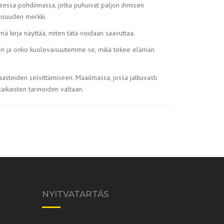
aisessa pohdinnassa, jotka puhuivat paljon ihmisen
llisuuden merkki.
tämä kirja näyttää, miten tätä voidaan saavuttaa.
inen ja onko kuolevaisuutemme se, mikä tekee elämän
haasteiden selvittämiseen. Maailmassa, jossa jatkuvasti
taikaisten tarinoiden valtaan.
NYITVATARTÁS