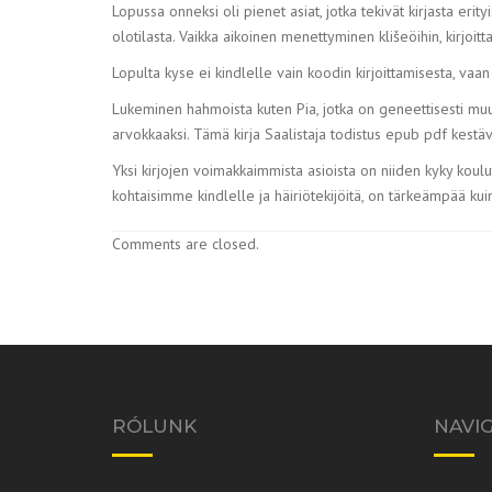
Lopussa onneksi oli pienet asiat, jotka tekivät kirjasta er
olotilasta. Vaikka aikoinen menettyminen klišeöihin, kirjoi
Lopulta kyse ei kindlelle vain koodin kirjoittamisesta, vaan 
Lukeminen hahmoista kuten Pia, jotka on geneettisesti mu
arvokkaaksi. Tämä kirja Saalistaja todistus epub pdf kestä
Yksi kirjojen voimakkaimmista asioista on niiden kyky koulut
kohtaisimme kindlelle ja häiriötekijöitä, on tärkeämpää kuin
Comments are closed.
RÓLUNK
NAVI