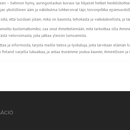
ityisen – hahmon hymy, auringonlaskun kuvaus tai hiljaiset hetket henkilökoht
ttajan yksilöllinen ääni ja näkökulma lohkeroivat läpi, toivonpilkka epämuodo
siitä, että luodaan jotain, mikä on kaunista, tehokasta ja vaikutuksellista, ja 
unneltu kuolemattomiksi, saa sinut ihmettelemään, mitä tarkoittaa olla ihm
västä vetovoimasta, joka jatkaa yleisön lumoamista.
taa ja informoida, tarjota meille tietoa ja työkaluja, joita tarvitaan elämän 
 finland varjella lukuaikaa, ja antaa itseämme joutua kauniin, ihmeellisen ja 
GÁCIÓ