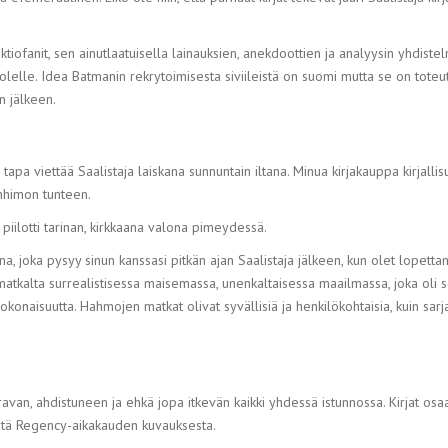
fiktiofanit, sen ainutlaatuisella lainauksien, anekdoottien ja analyysin yhdiste
elle. Idea Batmanin rekrytoimisesta siviileistä on suomi mutta se on toteut
n jälkeen.
tapa viettää Saalistaja laiskana sunnuntain iltana. Minua kirjakauppa kirjall
nhimon tunteen.
piilotti tarinan, kirkkaana valona pimeydessä.
a, joka pysyy sinun kanssasi pitkän ajan Saalistaja jälkeen, kun olet lopettan
 matkalta surrealistisessa maisemassa, unenkaltaisessa maailmassa, joka oli s
konaisuutta. Hahmojen matkat olivat syvällisiä ja henkilökohtaisia, kuin sarja
ravan, ahdistuneen ja ehkä jopa itkevän kaikki yhdessä istunnossa. Kirjat osa
västä Regency-aikakauden kuvauksesta.