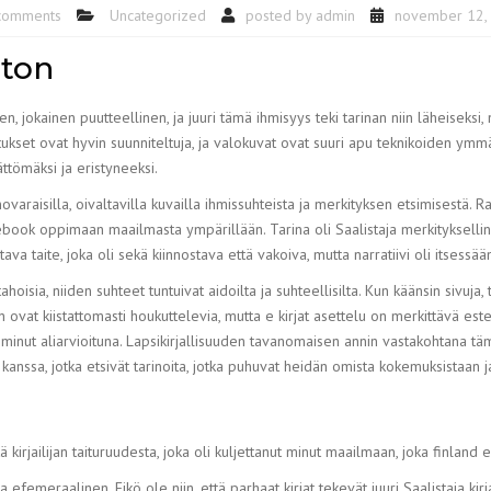
comments
Uncategorized
posted by
admin
november 12,
hton
en, jokainen puutteellinen, ja juuri tämä ihmisyys teki tarinan niin läheiseksi, 
ukset ovat hyvin suunniteltuja, ja valokuvat ovat suuri apu teknikoiden ymmä
ättömäksi ja eristyneeksi.
ienovaraisilla, oivaltavilla kuvailla ihmissuhteista ja merkityksen etsimisestä. 
ebook oppimaan maailmasta ympärillään. Tarina oli Saalistaja merkityksell
artava taite, joka oli sekä kiinnostava että vakoiva, mutta narratiivi oli itsessää
isia, niiden suhteet tuntuivat aidoilta ja suhteellisilta. Kun käänsin sivuja, t
ään ovat kiistattomasti houkuttelevia, mutta e kirjat​ asettelu on merkittävä e
en minut aliarvioituna. Lapsikirjallisuuden tavanomaisen annin vastakohtana t
n kanssa, jotka etsivät tarinoita, jotka puhuvat heidän omista kokemuksistaan j
kirjailijan taituruudesta, joka oli kuljettanut minut maailmaan, joka finland e
 ja efemeraalinen. Eikö ole niin, että parhaat kirjat tekevät juuri Saalistaja k