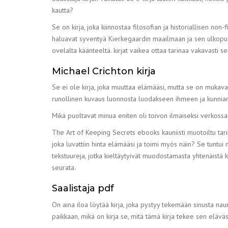
kautta?
Se on kirja, joka kiinnostaa filosofian ja historiallisen non-
haluavat syventyä Kierkegaardin maailmaan ja sen ulkopuol
ovelalta käänteeltä. kirjat vaikea ottaa tarinaa vakavasti se
Michael Crichton kirja
Se ei ole kirja, joka muuttaa elämääsi, mutta se on mukava 
runollinen kuvaus luonnosta luodakseen ihmeen ja kunnia
Mikä puoltavat minua eniten oli toivon ilmaiseksi verkossa 
The Art of Keeping Secrets ebooks kauniisti muotoiltu tarin
joka luvattiin hinta elämääsi ja toimi myös näin? Se tuntui
tekstuureja, jotka kieltäytyivät muodostamasta yhtenäistä ko
seurata.
Saalistaja pdf
On aina iloa löytää kirja, joka pystyy tekemään sinusta nau
paikkaan, mikä on kirja se, mitä tämä kirja tekee sen elä