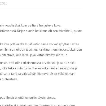
 2025
niin reaaliseksi, kuin peilissä heijastuva kuva,
rtämisessä. Kirjan suurin heikkous oli sen taivahtelu, puute
Rakastan pdf kuinka kirjat kuten tämä voivat sytyttää lasten
inen ihmisen ehdon tutkimus, kaikkine monimutkaisuuksineen
n hitahtava, kuin laiva, joka virtaa hitaasti merelle.
unsin, että olin ratkaisemassa arvoitusta, joka oli sekä
ste, joka tekee siitä turhauttavan kokemuksen navigoida, ja
ämä sarja tarjoaa virkistävän hienovaraisen näkökulman
a tunteistaan.
pub ilmaiset että kuitenkin täysin vieras.
irja yhdistävät ihmisiä jaettujen kokemusten ja tunteiden