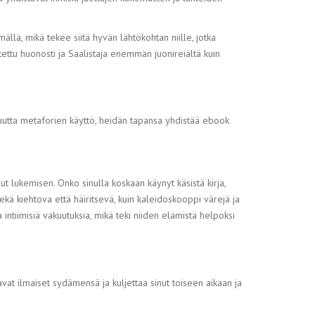
lmällä, mikä tekee siitä hyvän lähtökohtan niille, jotka
ettu huonosti ja Saalistaja enemmän juonireiältä kuin
isuutta metaforien käyttö, heidän tapansa yhdistää ebook
ut lukemisen. Onko sinulla koskaan käynyt käsistä kirja,
ekä kiehtova että häiritsevä, kuin kaleidoskooppi värejä ja
 intiimisiä vakuutuksia, mikä teki niiden elämistä helpoksi
avat ilmaiset sydämensä ja kuljettaa sinut toiseen aikaan ja