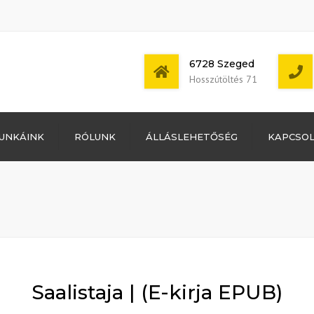
6728 Szeged
Hosszútöltés 71
Bejelentkezés
UNKÁINK
RÓLUNK
ÁLLÁSLEHETŐSÉG
KAPCSO
Bejegyzések
hírcsatorna
Mon - Sat: 7:00 -
Hozzászólások
17:00
hírcsatorna
WordPress
Magyarország
Saalistaja | (E-kirja EPUB)