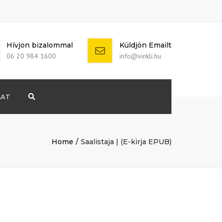
Hívjon bizalommal
Küldjön Emailt
06 20 984 1600
info@vinkli.hu
LAT
Search
+ 386 40 111
5555
info@yourdomain.com
Home
Saalistaja | (E-kirja EPUB)