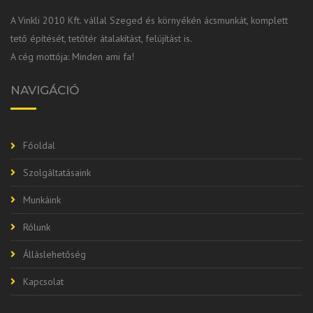
A Vinkli 2010 Kft. vállal Szeged és környékén ácsmunkát, komplett
tető építését, tetőtér átalakítást, felújítást is.
A cég mottója: Minden ami fa!
NAVIGÁCIÓ
Főoldal
Szolgáltatásaink
Munkáink
Rólunk
Álláslehetőség
Kapcsolat