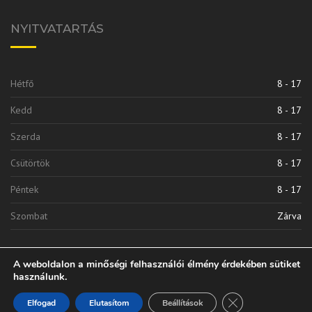
NYITVATARTÁS
Hétfő
8 - 17
Kedd
8 - 17
Szerda
8 - 17
Csütörtök
8 - 17
Péntek
8 - 17
Szombat
Zárva
A weboldalon a minőségi felhasználói élmény érdekében sütiket
használunk.
Close GDPR Cooki
Elfogad
Elutasítom
Beállítások
Vinkli 2010 Kft. | © 2020 Minden Jog Fenntarva