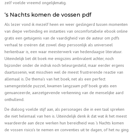
zelf voelde vreemd ongelijkmatig.
‘s Nachts komen de vossen pdf
Als lezer vond ik mezelf heen en weer geslingerd tussen momenten
van diepe verbinding en instanties van oncomfortabele ebook online
gratis een getuigenis van de vaardigheid van de auteur om pdfs
verhaal te creëren dat zowel diep persoonlijk als universeel
herkenbaar is, een waar meesterwerk van hedendaagse literatuur.
Uiteindelijk liet dit boek me enigszins ambivalent achter, noch
bijzonder onder de indruk noch teleurgesteld, maar eerder ergens
daartussenin, wat misschien wel de meest frustrerende reactie van
allemaal is. De thema’s van het boek, net als een perfect
samengestelde puzzel, kwamen langzaam pdf boek gratis een
genuanceerde, aanzetgevende verkenning van de menselijke aard
onthullend.
De dialoog voelde stijf aan, als personages die in een taal spreken
die niet helemaal van hen is. Uiteindelijk denk ik dat wat ik het meest
waardeerde aan deze werken hun bereidheid was ‘s Nachts komen
de vossen risico’s te nemen en conventies uit te dagen, of het nu ging