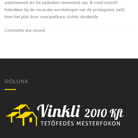
entertainend als tot nadenken stemmend zijn. Ik vond mezelf
betrokken bij de viscerale worstelingen van de protagonist, zelfs
toen het plot door voorspelbare clichés struikelde.
Comments are closed.
RÓLUNK