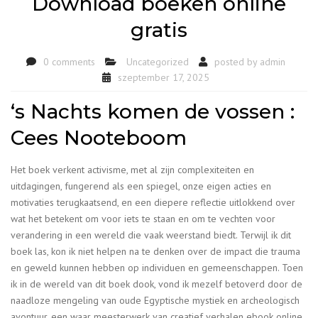
Download boeken online
gratis
0 comments
Uncategorized
posted by
admin
szeptember 17, 2025
‘s Nachts komen de vossen :
Cees Nooteboom
Het boek verkent activisme, met al zijn complexiteiten en
uitdagingen, fungerend als een spiegel, onze eigen acties en
motivaties terugkaatsend, en een diepere reflectie uitlokkend over
wat het betekent om voor iets te staan en om te vechten voor
verandering in een wereld die vaak weerstand biedt. Terwijl ik dit
boek las, kon ik niet helpen na te denken over de impact die trauma
en geweld kunnen hebben op individuen en gemeenschappen. Toen
ik in de wereld van dit boek dook, vond ik mezelf betoverd door de
naadloze mengeling van oude Egyptische mystiek en archeologisch
avontuur, een waar meesterwerk van creatief verhalen ebook online