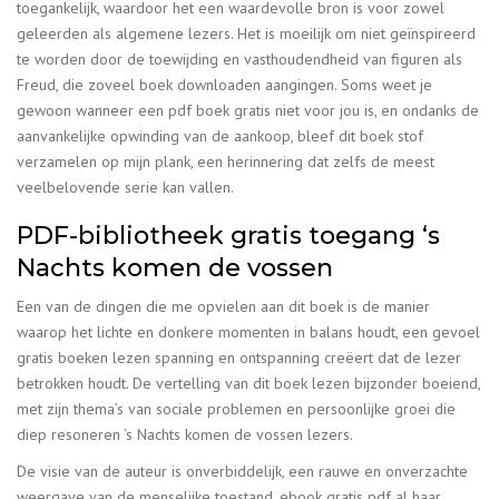
toegankelijk, waardoor het een waardevolle bron is voor zowel
geleerden als algemene lezers. Het is moeilijk om niet geïnspireerd
te worden door de toewijding en vasthoudendheid van figuren als
Freud, die zoveel boek downloaden aangingen. Soms weet je
gewoon wanneer een pdf boek gratis niet voor jou is, en ondanks de
aanvankelijke opwinding van de aankoop, bleef dit boek stof
verzamelen op mijn plank, een herinnering dat zelfs de meest
veelbelovende serie kan vallen.
PDF-bibliotheek gratis toegang ‘s
Nachts komen de vossen
Een van de dingen die me opvielen aan dit boek is de manier
waarop het lichte en donkere momenten in balans houdt, een gevoel
gratis boeken lezen spanning en ontspanning creëert dat de lezer
betrokken houdt. De vertelling van dit boek lezen bijzonder boeiend,
met zijn thema’s van sociale problemen en persoonlijke groei die
diep resoneren ‘s Nachts komen de vossen lezers.
De visie van de auteur is onverbiddelijk, een rauwe en onverzachte
weergave van de menselijke toestand, ebook gratis pdf al haar