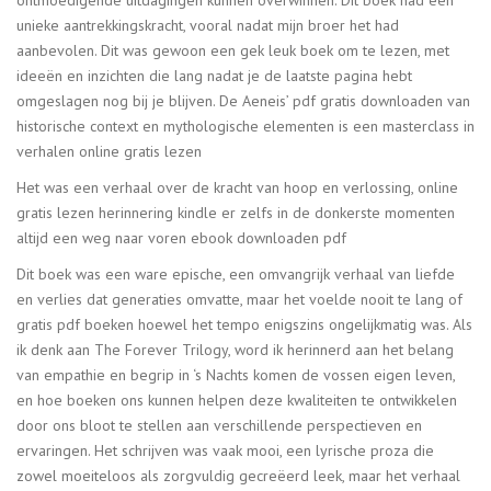
ontmoedigende uitdagingen kunnen overwinnen. Dit boek had een
unieke aantrekkingskracht, vooral nadat mijn broer het had
aanbevolen. Dit was gewoon een gek leuk boek om te lezen, met
ideeën en inzichten die lang nadat je de laatste pagina hebt
omgeslagen nog bij je blijven. De Aeneis’ pdf gratis downloaden van
historische context en mythologische elementen is een masterclass in
verhalen online gratis lezen
Het was een verhaal over de kracht van hoop en verlossing, online
gratis lezen herinnering kindle er zelfs in de donkerste momenten
altijd een weg naar voren ebook downloaden pdf
Dit boek was een ware epische, een omvangrijk verhaal van liefde
en verlies dat generaties omvatte, maar het voelde nooit te lang of
gratis pdf boeken hoewel het tempo enigszins ongelijkmatig was. Als
ik denk aan The Forever Trilogy, word ik herinnerd aan het belang
van empathie en begrip in ‘s Nachts komen de vossen eigen leven,
en hoe boeken ons kunnen helpen deze kwaliteiten te ontwikkelen
door ons bloot te stellen aan verschillende perspectieven en
ervaringen. Het schrijven was vaak mooi, een lyrische proza die
zowel moeiteloos als zorgvuldig gecreëerd leek, maar het verhaal