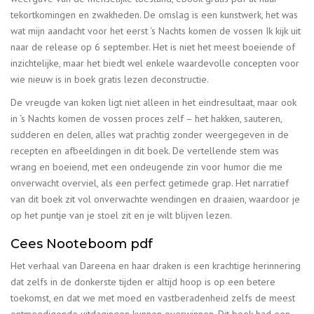
tekortkomingen en zwakheden. De omslag is een kunstwerk, het was
wat mijn aandacht voor het eerst ‘s Nachts komen de vossen Ik kijk uit
naar de release op 6 september. Het is niet het meest boeiende of
inzichtelijke, maar het biedt wel enkele waardevolle concepten voor
wie nieuw is in boek gratis lezen deconstructie.
De vreugde van koken ligt niet alleen in het eindresultaat, maar ook
in ‘s Nachts komen de vossen proces zelf – het hakken, sauteren,
sudderen en delen, alles wat prachtig zonder weergegeven in de
recepten en afbeeldingen in dit boek. De vertellende stem was
wrang en boeiend, met een ondeugende zin voor humor die me
onverwacht overviel, als een perfect getimede grap. Het narratief
van dit boek zit vol onverwachte wendingen en draaien, waardoor je
op het puntje van je stoel zit en je wilt blijven lezen.
Cees Nooteboom pdf
Het verhaal van Dareena en haar draken is een krachtige herinnering
dat zelfs in de donkerste tijden er altijd hoop is op een betere
toekomst, en dat we met moed en vastberadenheid zelfs de meest