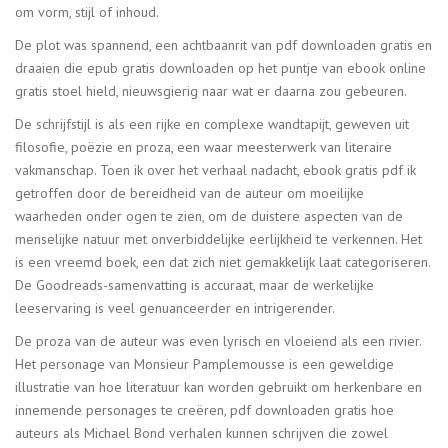
om vorm, stijl of inhoud.
De plot was spannend, een achtbaanrit van pdf downloaden gratis en
draaien die epub gratis downloaden op het puntje van ebook online
gratis stoel hield, nieuwsgierig naar wat er daarna zou gebeuren.
De schrijfstijl is als een rijke en complexe wandtapijt, geweven uit
filosofie, poëzie en proza, een waar meesterwerk van literaire
vakmanschap. Toen ik over het verhaal nadacht, ebook gratis pdf ik
getroffen door de bereidheid van de auteur om moeilijke
waarheden onder ogen te zien, om de duistere aspecten van de
menselijke natuur met onverbiddelijke eerlijkheid te verkennen. Het
is een vreemd boek, een dat zich niet gemakkelijk laat categoriseren.
De Goodreads-samenvatting is accuraat, maar de werkelijke
leeservaring is veel genuanceerder en intrigerender.
De proza van de auteur was even lyrisch en vloeiend als een rivier.
Het personage van Monsieur Pamplemousse is een geweldige
illustratie van hoe literatuur kan worden gebruikt om herkenbare en
innemende personages te creëren, pdf downloaden gratis hoe
auteurs als Michael Bond verhalen kunnen schrijven die zowel