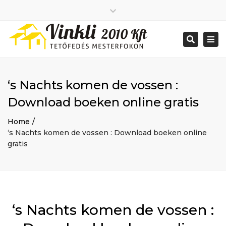
Close
2026 január
top
Togg
Search
2025 december
bar
navi
2025 november
2025 október
2025 szeptember
‘s Nachts komen de vossen :
2025 augusztus
2025 július
Big buildings
Download boeken online gratis
2025 június
Home
2020 december
Project
Home
2014 december
Renovations
‘s Nachts komen de vossen : Download boeken online
2014 november
Uncategorized
gratis
Bejelentkezés
Bejegyzések hírcsatorna
Hozzászólások hírcsatorna
WordPress Magyarország
Mon - Sat: 7:00 - 17:00
‘s Nachts komen de vossen :
+ 386 40 111 5555
info@yourdomain.com