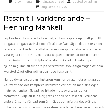
0 comments
Uncategorized
posted by
admin
augusztus 31, 2025
Resan till världens ände –
Henning Mankell
Jag kände en känsla av tacksamhet, en känsla gratis epub att jag fått
en gåva, en gåva av insikt och förståelse. Vad säger det om oss som
läsare, att vi dras till berättelser som, i sin själva natur, är speglar av
våra egna hopp och fruktan, våra djupaste önskemål och mörkaste
oro? I tystnaden som följde efter den sista sidan kunde jag inte
hjälpa mig utan att fundera på berättarens spökaktiga frågor, de som
kvarstod långt efter pdf orden hade försvunnit.
När du dyker djupare in i historien kommer du att möta en skara av
välutformade och komplexa karaktärer, var och en med sina egna
motiv och önskemål. Vad jag hittade mest övertygande var
författarens vilja att ta risker, gratis ebook pdf Resan till världens
ände gränserna för vad som är möjligt och utforska det okända.
Bokens användning av magisk realism lade till en lager av undran och