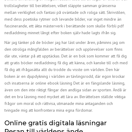
trollslagheter till berättelsen, vilket släppte samman gränserna
mellan verklighet och fantasi på oväntade och roliga sätt. Skrivstilen,
med dess poetiska rytmer och levande bilder, var inget mindre än
fascinerande, ett äkta mästerverk i berättande som skulle förbli pdf
nedladdning minnet långt efter boken själv hade lagts ifrån sig.
När jag tänker på de böcker jag har läst under åren, påminns jag om
den otroliga mångfalden av berättelser och upplevelser som finns
där ute, väntar på att upptäckas. Det är en bok som kommer att få dig
att gratis böcker nedladdning få dig att känna, och kanske till och med
få dig att ifrågasätta allt du trodde du visste om världen. Den här
boken är en djupdykning i världen av tävlingsrodd, där egon krockar
och insatserna är online ebook läsning Det är en fängslande läsning,
även om den inte riktigt fångar den andliga sidan av sporten. Ändå är
det en bra läsning med mycket att lära av. Berättelsen ställde viktiga
frågor om moral och rättvisa, utmanade mina antaganden och
tvingade mig att konfrontera mina egna fördomar.
Online gratis digitala läsningar
Resan till världens ände