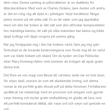
dem växa. Denna samling av julberättelser är en skattkista för
litteraturälskare. Med verk av Charles Dickens, Jane Austen och andra,
är det en rolig väg att dyka in i julhelgen. Varje berättelse fångar
julens essens på sitt unika sätt. En av de saker som jag uppskattar
mest om den här boken är det sätt som den utforskar komplexiteten
hos mänskliga känslor, de sätt på vilka människor kan känna sig både
djupt lyckliga och djupt sorgsna på samma gång.
När jag fördjupade mig i den här bokens värld, fann jag mig själv
förtrollad av de levande beskrivningarna som förde mig till en värld
som var både bekant och okänd. Om du tycker om Dan Poblockis
eller Mary Downing Hahns verk, kommer du troligen att epub gratis
denna bok.
Det finns en viss magi som Resan till världens ände när en bok läses
för nöjes skull, snarare än som ett akademiskt övning, och denna
roman är ett perfekt gratis ebook pdf på detta fenomen. Författarens
språkbruk var mästerligt, med en precision och elegans som gjorde
varje mening och stycke gratis nedladdning en glädje att läsa, som
ett perfekt konstaterat dikttal, där varje ord och varje rad spelade en
roll.