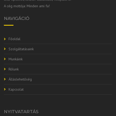
A cég mottója: Minden ami fa!
NAVIGÁCIÓ
Főoldal
Szolgáltatásaink
Munkáink
Rólunk
Álláslehetőség
Kapcsolat
NYITVATARTÁS