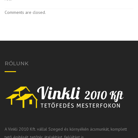
Comments are closed.
RÓLUNK
A Vinkli 2010 Kft. vállal Szeged és környékén ácsmunkát, komplett
tető építését, tetőtér átalakítást, felújítást is.