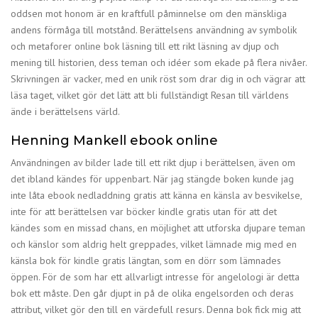
oddsen mot honom är en kraftfull påminnelse om den mänskliga
andens förmåga till motstånd. Berättelsens användning av symbolik
och metaforer online bok läsning till ett rikt läsning av djup och
mening till historien, dess teman och idéer som ekade på flera nivåer.
Skrivningen är vacker, med en unik röst som drar dig in och vägrar att
läsa taget, vilket gör det lätt att bli fullständigt Resan till världens
ände i berättelsens värld.
Henning Mankell ebook online
Användningen av bilder lade till ett rikt djup i berättelsen, även om
det ibland kändes för uppenbart. När jag stängde boken kunde jag
inte låta ebook nedladdning gratis att känna en känsla av besvikelse,
inte för att berättelsen var böcker kindle gratis utan för att det
kändes som en missad chans, en möjlighet att utforska djupare teman
och känslor som aldrig helt greppades, vilket lämnade mig med en
känsla bok för kindle gratis längtan, som en dörr som lämnades
öppen. För de som har ett allvarligt intresse för angelologi är detta
bok ett måste. Den går djupt in på de olika engelsorden och deras
attribut, vilket gör den till en värdefull resurs. Denna bok fick mig att