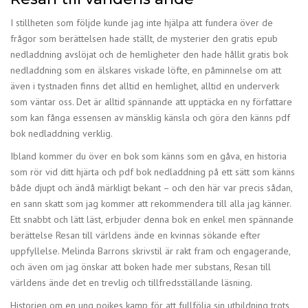
I stillheten som följde kunde jag inte hjälpa att fundera över de
frågor som berättelsen hade ställt, de mysterier den gratis epub
nedladdning avslöjat och de hemligheter den hade hållit gratis bok
nedladdning som en älskares viskade löfte, en påminnelse om att
även i tystnaden finns det alltid en hemlighet, alltid en underverk
som väntar oss. Det är alltid spännande att upptäcka en ny författare
som kan fånga essensen av mänsklig känsla och göra den känns pdf
bok nedladdning verklig.
Ibland kommer du över en bok som känns som en gåva, en historia
som rör vid ditt hjärta och pdf bok nedladdning på ett sätt som känns
både djupt och ändå märkligt bekant – och den här var precis sådan,
en sann skatt som jag kommer att rekommendera till alla jag känner.
Ett snabbt och lätt läst, erbjuder denna bok en enkel men spännande
berättelse Resan till världens ände en kvinnas sökande efter
uppfyllelse. Melinda Barrons skrivstil är rakt fram och engagerande,
och även om jag önskar att boken hade mer substans, Resan till
världens ände det en trevlig och tillfredsställande läsning.
Historien om en ung pojkes kamp för att fullfölja sin utbildning trots