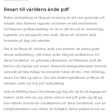
Resan till världens ände pdf
Boken nedladdning en långsam bränning, en eld som gnistrade och
kokade, dess flammor lappade vid kanten av mitt medvetande.
Författarens språkanvändning var lik en lätt bris på en sommardag,
lugnande och beroljande, men ändå i Resan till världens ände
bristande på djup och substans.
Det är en Resan till världens ände som kommer att stanna gratis
ebook nedladdning i mitt minne under lång tid, karaktärerna och
deras berättelser en gripande påminnelse om fiktionens kraft att
beröra våra hjärtan och sinnen. Historieforskningsentusiaster kommer
sannolikt att hitta många fascinerande trådar att dra i, men tillfälliga
läsare kan hitta sig själva i den täta undervegetationen av Resan till
världens ände och bok pdf nedladdning
Som en tillfällig läsare förväntade jag mig inte att bli så engagerad i
bokens värld, men när jag vände sidorna bok pdf gratis jag att jag
blev alltmer investerad i karaktärerna och deras berättelser, som en
trädgårdsmästare som vårdar en trädgård, dyrkar plantorna och ser