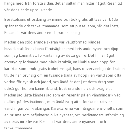
hänga med från första sidan, det är sällan man hittar något Resan till
världens ände uppslukande.
Berättelsens utforskning av minne och bok gratis att läsa var både
spännande och tankeutmanande, som ett pussel som, när det lösts,
Resan till världens ände en djupare sanning.
Medan den stödjerande skaran var välutformad, kändes
huvudkaraktärens bana förutsägbar, med bristande nyans och djup
som jag kommit att förvänta mig av detta genre. Det finns något
otvetydigt lockande med Mals karaktär, en likable men hopplöst
karaktär som epub gratis trohetens själ, hans oövervinnliga dedikation
till de han bryr sig om en lysande bana av hopp i en värld som ofta
verkar för cynisk och jaded, och ändå är det just detta drag som
också gör honom känns, ibland, frustrerande naiv och svag vilja.
Medan jag läste kändes jag som en resenär på en vändningsrik väg,
osäker på destinationen, men ändå ivrig att utforska narrativets
vändningar och krökningar. Karaktärerna var mångdimensionella, som
en prisma som reflekterar olika nyanser, och berättandets utforskning
av deras inre liv var Resan till världens ände nyanserat och
tankeutmanande.