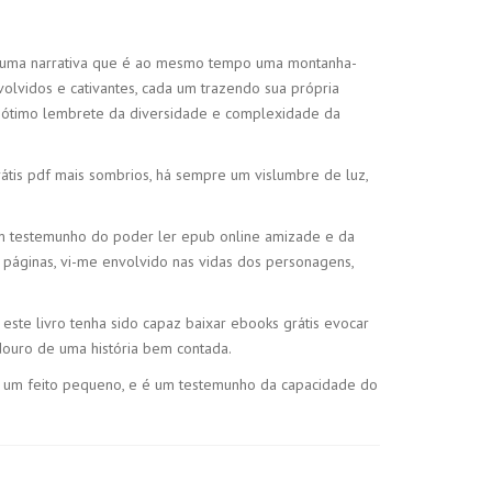
ndo uma narrativa que é ao mesmo tempo uma montanha-
olvidos e cativantes, cada um trazendo sua própria
 um ótimo lembrete da diversidade e complexidade da
átis pdf mais sombrios, há sempre um vislumbre de luz,
um testemunho do poder ler epub online amizade e da
 páginas, vi-me envolvido nas vidas dos personagens,
ste livro tenha sido capaz baixar ebooks grátis evocar
douro de uma história bem contada.
ão é um feito pequeno, e é um testemunho da capacidade do