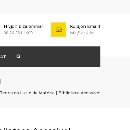
Hívjon bizalommal
Küldjön Emailt
06 20 984 1600
info@vinkli.hu
LAT
Search
+ 386 40 111
5555
info@yourdomain.com
l
eoria da Luz e da Matéria | Biblioteca Acessível