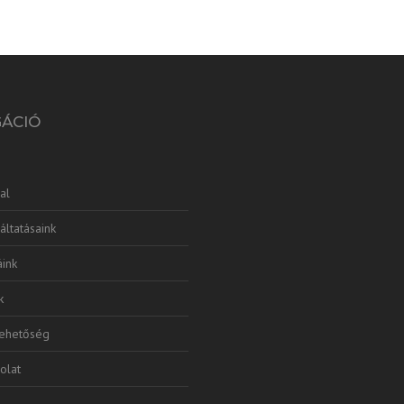
GÁCIÓ
al
áltatásaink
ink
k
lehetőség
olat