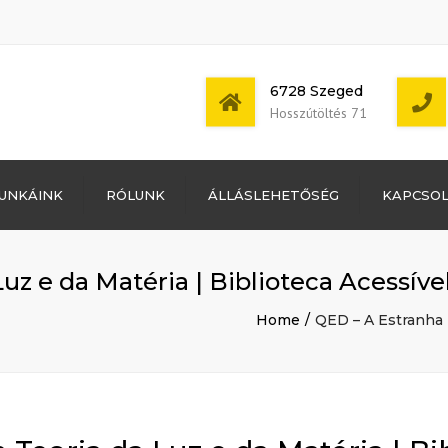
6728 Szeged
Hosszútöltés 71
Bejelentkezés
UNKÁINK
RÓLUNK
ÁLLÁSLEHETŐSÉG
KAPCSO
Bejegyzések
hírcsatorna
Mon - Sat: 7:00 -
Hozzászólások
17:00
hírcsatorna
uz e da Matéria | Biblioteca Acessíve
WordPress
Magyarország
Home
QED – A Estranha T