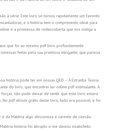
 à série. Este livro se tornou rapidamente um favorito
ncantadoras, e a história tem o comprimento ideal para
online e a promessa de redescoberta que nos instiga a
umana que foi ao mesmo pdf livro profundamente
messas feitas pela sua premissa intrigante, que parecia
boa história pode ter em nossas QED – A Estranha Teoria
e do livro, que encontrei ler online pdf estimulante. A
forças, não pude deixar de sentir que este livro estava
o pdf ebook grátis deste livro, tudo era possível, e foi
z e da Matéria algo desconexa e carente de coesão.
atéria história foi abrupto e me deixou insatisfeito.