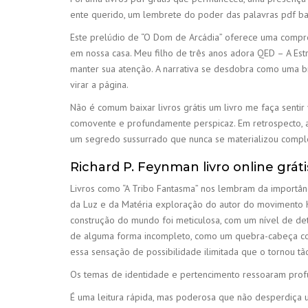
ente querido, um lembrete do poder das palavras pdf ba
Este prelúdio de “O Dom de Arcádia” oferece uma compr
em nossa casa. Meu filho de três anos adora QED – A Est
manter sua atenção. A narrativa se desdobra como uma br
virar a página.
Não é comum baixar livros grátis um livro me faça senti
comovente e profundamente perspicaz. Em retrospecto, a
um segredo sussurrado que nunca se materializou compl
Richard P. Feynman livro online gráti
Livros como “A Tribo Fantasma” nos lembram da importânc
da Luz e da Matéria exploração do autor do movimento Kh
construção do mundo foi meticulosa, com um nível de deta
de alguma forma incompleto, como um quebra-cabeça com a
essa sensação de possibilidade ilimitada que o tornou tão
Os temas de identidade e pertencimento ressoaram profu
É uma leitura rápida, mas poderosa que não desperdiça uma