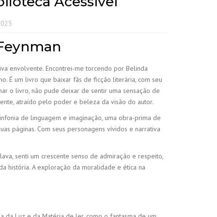
blioteca Acessível
2025
. Feynman
iva envolvente. Encontrei-me torcendo por Belinda
 É um livro que baixar fãs de ficção literária, com seu
r o livro, não pude deixar de sentir uma sensação de
ente, atraído pelo poder e beleza da visão do autor.
a sinfonia de linguagem e imaginação, uma obra-prima de
suas páginas. Com seus personagens vívidos e narrativa
rolava, senti um crescente senso de admiração e respeito,
a história. A exploração da moralidade e ética na
ia da Luz e da Matéria de ler, como o fantasma de um