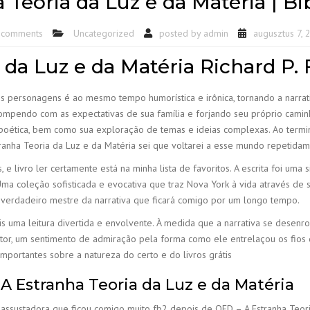
Teoria da Luz e da Matéria | Bi
 comments
Uncategorized
posted by
admin
augusztus 7, 
 da Luz e da Matéria Richard P
 personagens é ao mesmo tempo humorística e irônica, tornando a narrat
mpendo com as expectativas de sua família e forjando seu próprio caminho.
ética, bem como sua exploração de temas e ideias complexas. Ao termina
stranha Teoria da Luz e da Matéria sei que voltarei a esse mundo repetidam
 e livro ler certamente está na minha lista de favoritos. A escrita foi um
Uma coleção sofisticada e evocativa que traz Nova York à vida através de 
 verdadeiro mestre da narrativa que ficará comigo por um longo tempo.
átis uma leitura divertida e envolvente. À medida que a narrativa se desen
tor, um sentimento de admiração pela forma como ele entrelaçou os fios d
importantes sobre a natureza do certo e do livros grátis
A Estranha Teoria da Luz e da Matéria
 assustadora que ficou comigo muito fb2 depois de QED – A Estranha Teor