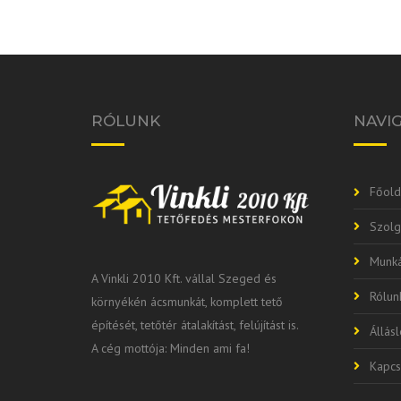
RÓLUNK
NAVI
Főold
Szolg
Munká
A Vinkli 2010 Kft. vállal Szeged és
Rólun
környékén ácsmunkát, komplett tető
építését, tetőtér átalakítást, felújítást is.
Állás
A cég mottója: Minden ami fa!
Kapcs