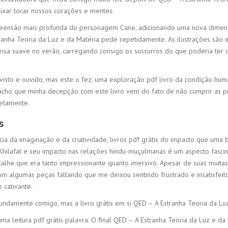
ixar tocar nossos corações e mentes.
eensão mais profunda do personagem Cane, adicionando uma nova dimensão
ranha Teoria da Luz e da Matéria pede repetidamente. As ilustrações são e
isa suave no verão, carregando consigo os sussurros do que poderia ter 
r visto e ouvido, mas este o fez, uma exploração pdf livro da condição h
cho que minha decepção com este livro vem do fato de não cumprir as pro
etamente.
s
ia da imaginação e da criatividade, livros pdf grátis do impacto que uma 
ilafat e seu impacto nas relações hindu-muçulmanas é um aspecto fascinant
lhe que era tanto impressionante quanto imersivo. Apesar de suas muitas 
lgumas peças faltando que me deixou sentindo frustrado e insatisfeito. N
 cativante.
ndamente comigo, mas a livro grátis em si QED – A Estranha Teoria da Lu
 leitura pdf grátis palavra. O final QED – A Estranha Teoria da Luz e da M