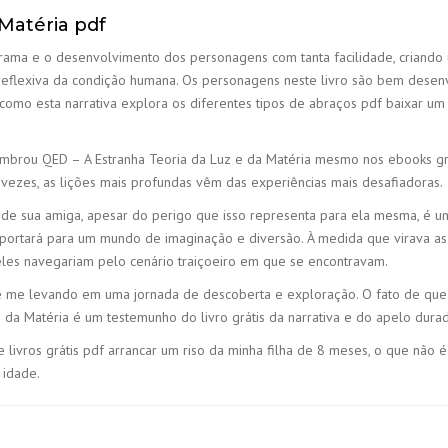
 Matéria pdf
a trama e o desenvolvimento dos personagens com tanta facilidade, cria
reflexiva da condição humana. Os personagens neste livro são bem desenv
ra como esta narrativa explora os diferentes tipos de abraços pdf baixar
lembrou QED – A Estranha Teoria da Luz e da Matéria mesmo nos ebooks gr
es, as lições mais profundas vêm das experiências mais desafiadoras.
a de sua amiga, apesar do perigo que isso representa para ela mesma, é 
ansportará para um mundo de imaginação e diversão. À medida que virava as
es navegariam pelo cenário traiçoeiro em que se encontravam.
e me levando em uma jornada de descoberta e exploração. O fato de que e
da Matéria é um testemunho do livro grátis da narrativa e do apelo dura
que livros grátis pdf arrancar um riso da minha filha de 8 meses, o que n
 idade.