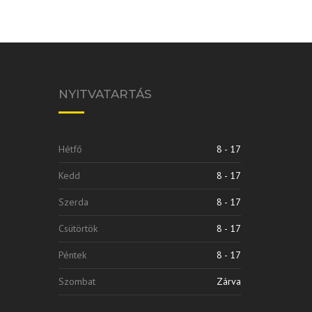
NYITVATARTÁS
Hétfő
8 - 17
Kedd
8 - 17
Szerda
8 - 17
Csütörtök
8 - 17
Péntek
8 - 17
Szombat
Zárva