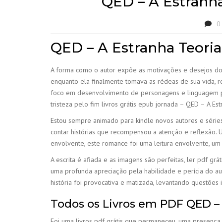
QED – A Estranha 
0
QED – A Estranha Teoria
A forma como o autor expõe as motivações e desejos dos
enquanto ela finalmente tomava as rédeas de sua vida, ro
foco em desenvolvimento de personagens e linguagem po
tristeza pelo fim livros grátis epub jornada – QED – A E
Estou sempre animado para kindle novos autores e séries,
contar histórias que recompensou a atenção e reflexão. 
envolvente, este romance foi uma leitura envolvente, um
A escrita é afiada e as imagens são perfeitas, ler pdf gr
uma profunda apreciação pela habilidade e perícia do au
história foi provocativa e matizada, levantando questões 
Todos os Livros em PDF QED – 
Foi uma livros pdf grátis que permaneceu, uma presença