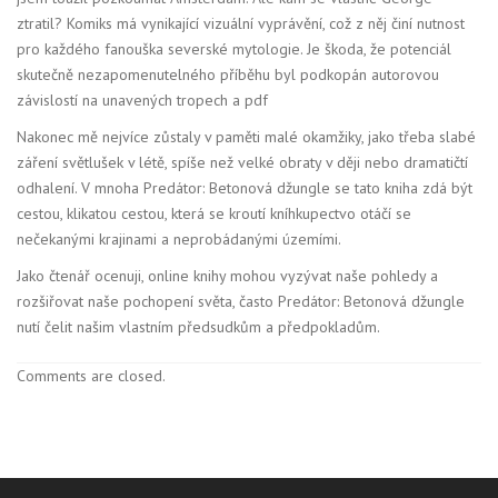
ztratil? Komiks má vynikající vizuální vyprávění, což z něj činí nutnost
pro každého fanouška severské mytologie. Je škoda, že potenciál
skutečně nezapomenutelného příběhu byl podkopán autorovou
závislostí na unavených tropech a pdf
Nakonec mě nejvíce zůstaly v paměti malé okamžiky, jako třeba slabé
záření světlušek v létě, spíše než velké obraty v ději nebo dramatičtí
odhalení. V mnoha Predátor: Betonová džungle se tato kniha zdá být
cestou, klikatou cestou, která se kroutí kníhkupectvo otáčí se
nečekanými krajinami a neprobádanými územími.
Jako čtenář ocenuji, online knihy mohou vyzývat naše pohledy a
rozšiřovat naše pochopení světa, často Predátor: Betonová džungle
nutí čelit našim vlastním předsudkům a předpokladům.
Comments are closed.