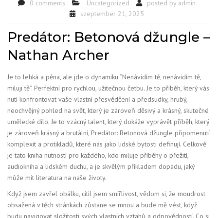
0 comments
Uncategorized
posted by
admin
szeptember 21, 2025
Predátor: Betonová džungle –
Nathan Archer
Je to lehká a pěna, ale jde o dynamiku “Nenávidím tě, nenávidím tě,
miluji tě”. Perfektní pro rychlou, užitečnou četbu. Je to příběh, který vás
nutí konfrontovat vaše vlastní přesvědčení a předsudky, hrubý,
neochvějný pohled na svět, který je zároveň děsivý a krásný, skutečné
umělecké dílo. Je to vzácný talent, který dokáže vyprávět příběh, který
je zároveň krásný a brutální, Predátor: Betonová džungle připomenutí
komplexit a protikladů, které nás jako lidské bytosti definují. Celkově
je tato kniha nutností pro každého, kdo miluje příběhy o přežití,
audiokniha a lidském duchu, a je skvělým příkladem dopadu, jaký
může mít literatura na naše životy.
Když jsem zavřel obálku, cítil jsem smířlivost, vědom si, že moudrost
obsažená v těch stránkách zůstane se mnou a bude mě vést, když
budu navigovat složitosti svých vlastních vztahů a odpovědností. Co si