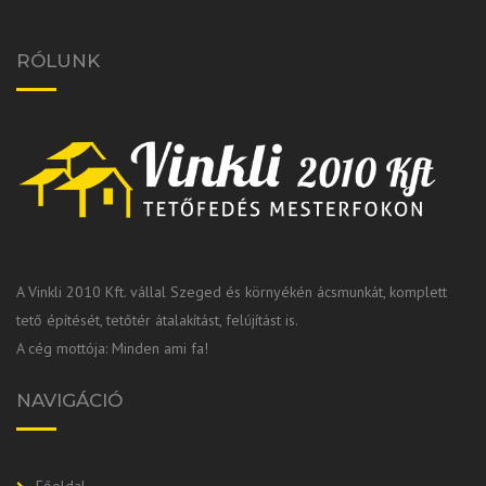
RÓLUNK
A Vinkli 2010 Kft. vállal Szeged és környékén ácsmunkát, komplett
tető építését, tetőtér átalakítást, felújítást is.
A cég mottója: Minden ami fa!
NAVIGÁCIÓ
Főoldal