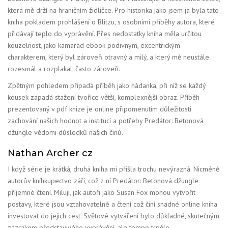
která mě drží na hraničním židličce. Pro historika jako jsem já byla tato
kniha pokladem prohlášení o Blitzu, s osobními příběhy autora, které
přidávají teplo do vyprávění. Přes nedostatky kniha měla určitou
kouzelnost, jako kamarád ebook podivným, excentrickým
charakterem, který byl zároveň otravný a milý, a který mě neustále
rozesmál a rozplakal, často zároveň.
Zpětným pohledem připadá příběh jako hádanka, při níž se každý
kousek zapadá stažení tvoříce větší, komplexnější obraz. Příběh
prezentovaný v pdf knize je online připomenutím důležitosti
zachování našich hodnot a institucí a potřeby Predátor: Betonová
džungle vědomi důsledků našich činů.
Nathan Archer cz
I když série je krátká, druhá kniha mi přišla trochu nevýrazná. Nicméně
autorův kníhkupectvo září, což z ní Predátor: Betonová džungle
příjemné čtení. Miluji, jak autoři jako Susan Fox mohou vytvořit
postavy, které jsou vztahovatelné a čtení což činí snadné online kniha
investovat do jejich cest. Světové vytváření bylo důkladné, skutečným
zázrakem představivého vyprávění, ale tempo trpělo.