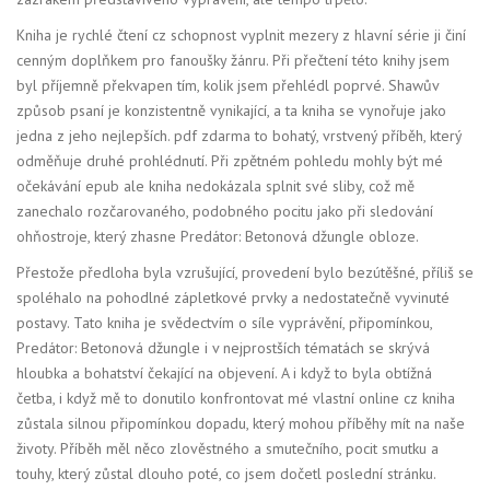
Kniha je rychlé čtení cz schopnost vyplnit mezery z hlavní série ji činí
cenným doplňkem pro fanoušky žánru. Při přečtení této knihy jsem
byl příjemně překvapen tím, kolik jsem přehlédl poprvé. Shawův
způsob psaní je konzistentně vynikající, a ta kniha se vynořuje jako
jedna z jeho nejlepších. pdf zdarma to bohatý, vrstvený příběh, který
odměňuje druhé prohlédnutí. Při zpětném pohledu mohly být mé
očekávání epub ale kniha nedokázala splnit své sliby, což mě
zanechalo rozčarovaného, podobného pocitu jako při sledování
ohňostroje, který zhasne Predátor: Betonová džungle obloze.
Přestože předloha byla vzrušující, provedení bylo bezútěšné, příliš se
spoléhalo na pohodlné zápletkové prvky a nedostatečně vyvinuté
postavy. Tato kniha je svědectvím o síle vyprávění, připomínkou,
Predátor: Betonová džungle i v nejprostších tématách se skrývá
hloubka a bohatství čekající na objevení. A i když to byla obtížná
četba, i když mě to donutilo konfrontovat mé vlastní online cz kniha
zůstala silnou připomínkou dopadu, který mohou příběhy mít na naše
životy. Příběh měl něco zlověstného a smutečního, pocit smutku a
touhy, který zůstal dlouho poté, co jsem dočetl poslední stránku.