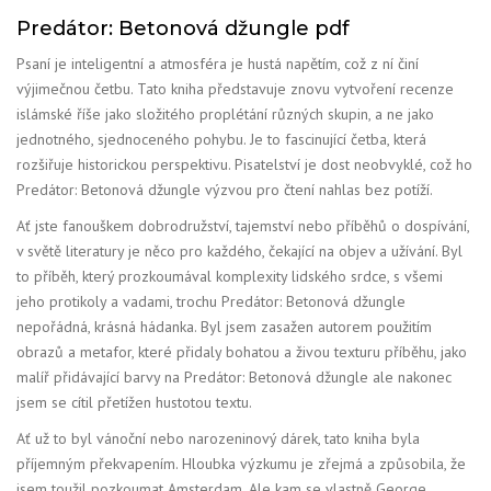
Predátor: Betonová džungle pdf
Psaní je inteligentní a atmosféra je hustá napětím, což z ní činí
výjimečnou četbu. Tato kniha představuje znovu vytvoření recenze
islámské říše jako složitého proplétání různých skupin, a ne jako
jednotného, sjednoceného pohybu. Je to fascinující četba, která
rozšiřuje historickou perspektivu. Pisatelství je dost neobvyklé, což ho
Predátor: Betonová džungle výzvou pro čtení nahlas bez potíží.
Ať jste fanouškem dobrodružství, tajemství nebo příběhů o dospívání,
v světě literatury je něco pro každého, čekající na objev a užívání. Byl
to příběh, který prozkoumával komplexity lidského srdce, s všemi
jeho protikoly a vadami, trochu Predátor: Betonová džungle
nepořádná, krásná hádanka. Byl jsem zasažen autorem použitím
obrazů a metafor, které přidaly bohatou a živou texturu příběhu, jako
malíř přidávající barvy na Predátor: Betonová džungle ale nakonec
jsem se cítil přetížen hustotou textu.
Ať už to byl vánoční nebo narozeninový dárek, tato kniha byla
příjemným překvapením. Hloubka výzkumu je zřejmá a způsobila, že
jsem toužil pozkoumat Amsterdam. Ale kam se vlastně George