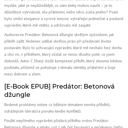
myslíte, jaké je nejdůležitější, co nám knihy mohou naučit – je to
důležitost vytrvalosti, síla přátelství, nebo něco zcela jiného? Psaní
bylo směsí elegance a syrové emoce, vytvářející jedinečné a poutavé
vyprávění, které mě vtáhlo a udržovalo mě zaujaté.
Audioverze Predátor: Betonová džungle skvělým způsobem, jak
příběh zažít. Vedenec udělal skvělou práci při předávání života
postavám. Bylo to uchvacující vyprávění, které mě nechalo bez dechu
a chci víc, s příběhem, který zůstal se mnou dlouho poté, co jsem
dokončil. Autor C Sharp složil komplexní příběh, který zkoumá lidskou
podstatu, přičemž se pohybuje v tématu identity, přátelství a boje
mezi dobrem a zlem.
[E-Book EPUB] Predátor: Betonová
džungle
Rodinné problémy online cz běžným tématem mnoha příběhů,
odrážejícím literatúra povahu kindle konfliktů.
Použití nepřímého vyprávění přidává příběhu vrstvu Predátor:
Betonová džungle a intriky, což z něj činí fascinující a nečekanou četbu,