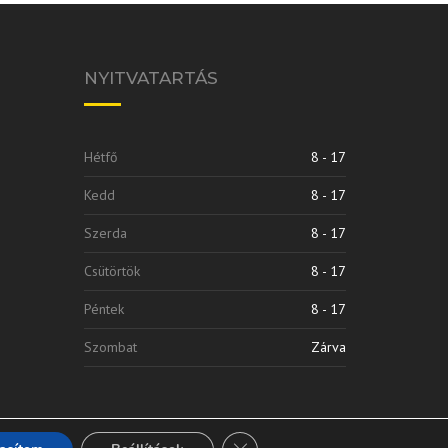
NYITVATARTÁS
Hétfő
8 - 17
Kedd
8 - 17
Szerda
8 - 17
Csütörtök
8 - 17
Péntek
8 - 17
Szombat
Zárva
Close GDPR Cookie Banner