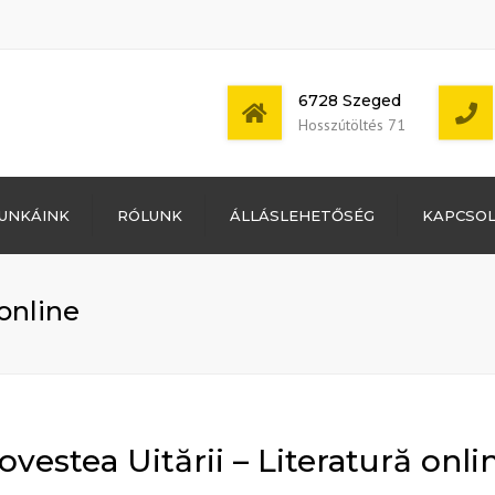
6728 Szeged
Hosszútöltés 71
Bejelentkezés
UNKÁINK
RÓLUNK
ÁLLÁSLEHETŐSÉG
KAPCSO
Bejegyzések
hírcsatorna
Mon - Sat: 7:00 -
Hozzászólások
17:00
hírcsatorna
 online
WordPress
Magyarország
ovestea Uitării – Literatură onli