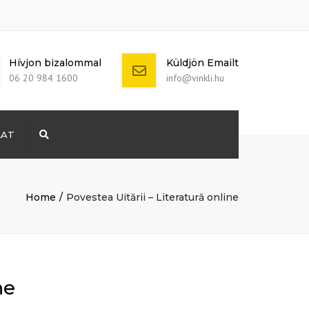
Hívjon bizalommal
Küldjön Emailt
06 20 984 1600
info@vinkli.hu
LAT
Search
+ 386 40 111
5555
info@yourdomain.com
Home
Povestea Uitării – Literatură online
ne