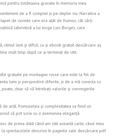
or fiind pentru totdeauna gravate în memoria mea.
sentiment de a fi complet și pe deplin viu. Narrativa a
tapet de cuvinte care era atât de frumos, cât cărți
ublică labirintică a lui Jorge Luis Borges, care
, ritmul lent și dificil, ca și ebook gratuit descărcare aș
ine mult timp după ce ai terminat de citit.
kindle gratuite pe montagne russe care este la fel de
menta lumi și perspective diferite, și de a mă conecta cu
 poate, chiar să vă întrebați valorile și convingerile
ă de artă, frumusețea și complexitatea sa fiind un
 dorind să pot scrie cu o asemenea eleganță.
ntesc de prima dată când am citit această carte, râsul meu
 la spectacolele descrise în paginile sale descărcare pdf