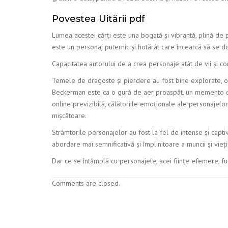
Povestea Uitării pdf
Lumea acestei cărți este una bogată și vibrantă, plină de p
este un personaj puternic și hotărât care încearcă să se do
Capacitatea autorului de a crea personaje atât de vii și co
Temele de dragoste și pierdere au fost bine explorate, o 
Beckerman este ca o gură de aer proaspăt, un memento că
online previzibilă, călătoriile emoționale ale personajelo
mișcătoare.
Strâmtorile personajelor au fost la fel de intense și capti
abordare mai semnificativă și împlinitoare a muncii și vieții
Dar ce se întâmplă cu personajele, acei ființe efemere, f
Comments are closed.