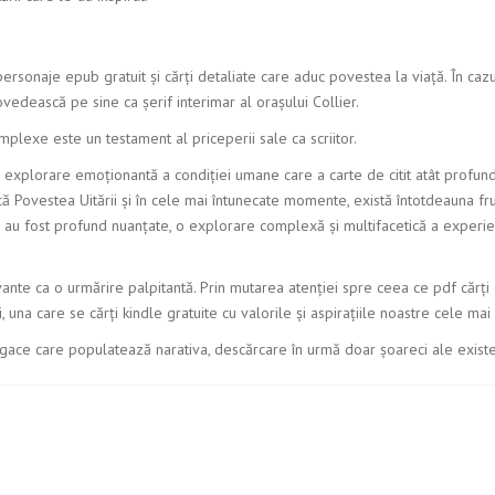
ersonaje epub gratuit și cărți detaliate care aduc povestea la viață. În cazul
vedească pe sine ca șerif interimar al orașului Collier.
mplexe este un testament al priceperii sale ca scriitor.
explorare emoționantă a condiției umane care a carte de citit atât profund 
 Povestea Uitării și în cele mai întunecate momente, există întotdeauna f
r au fost profund nuanțate, o explorare complexă și multifacetică a experie
vante ca o urmărire palpitantă. Prin mutarea atenției spre ceea ce pdf cărți
, una care se cărți kindle gratuite cu valorile și aspirațiile noastre cele mai
ugace care populatează narativa, descărcare în urmă doar șoareci ale exist