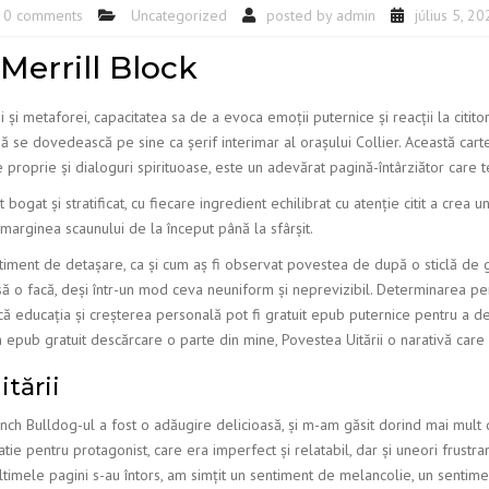
0 comments
Uncategorized
posted by
admin
július 5, 2
 Merrill Block
 și metaforei, capacitatea sa de a evoca emoții puternice și reacții la cititor
să se dovedească pe sine ca șerif interimar al orașului Collier. Această carte
proprie și dialoguri spirituoase, este un adevărat pagină-întârziător care t
 bogat și stratificat, cu fiecare ingredient echilibrat cu atenție citit a crea 
 marginea scaunului de la început până la sfârșit.
entiment de detașare, ca și cum aș fi observat povestea de după o sticlă d
 să o facă, deși într-un mod ceva neuniform și neprevizibil. Determinarea pe
ă educația și creșterea personală pot fi gratuit epub puternice pentru a de
 în epub gratuit descărcare o parte din mine, Povestea Uitării o narativă care
itării
ench Bulldog-ul a fost o adăugire delicioasă, și m-am găsit dorind mai mult
 pentru protagonist, care era imperfect și relatabil, dar și uneori frustrant 
timele pagini s-au întors, am simțit un sentiment de melancolie, un sentimen