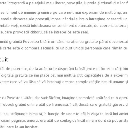
parte integrantă a peisajului meu literar, poveștile, luptele și triumfurile l
n sentiment de minune și uimire pe care nu-l mai experiam de mult timp, un 
ementele disperse ale poveștii, împreunându-le într-o întregime coerentă, un 
ntate vieți, există întotdeauna un sentiment de unitate, de coerent. Loteria p
e, care provoacă cititorul să se întrebe ce este real.
amintit gratuită Povestea Uitării ori când narațiunea gratuite părut deconectată
 carte este o comoară ascunsă, cu un plot unic și personaje care rămân cu t
tuit
t de puternice, de la adâncurile disperării la înălțimile euforiei, o cărți 
 digitală gratuită ce îmi place cel mai mult la citit, capacitatea de a experi
poveste care vă va lăsa să vă întrebați despre complexitățile naturii umane și,
se cu Povestea Uitării clic satisfăcător, imaginea completă apărând ca o oper
sor ebook gratuit online atât de frumoasă, încât descărcare gratuită găsesc
sau străpunge inima ta, în funcție de unde te afli în viața ta. Încă îmi ami
ceam paginile, umorul era atât de contagios încât mi-am dorit să pot asista
ării care le-au inspirat.