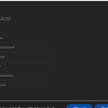
GÁCIÓ
al
áltatásaink
ink
k
lehetőség
olat