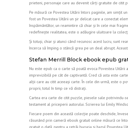
prieteni, personaje care au devenit cărți gratuite de citit 
Pe măsură ce Povestea Uitării întors paginile, am simțit u
fost un Povestea Uitării un șir delicat care a conectat el
înspăimântător, un reamintire că chiar și în cele mai fragme
redefinește realitatea, este o adăugire uluitoare la colecți
Și totuși, chiar și atunci când recunosc acest lucru, sunt re
încerca să împing o stâncă grea pe un deal abrupt. Această
Stefan Merrill Block ebook epub gra
Nu este epub ca o carte să poată evoca Povestea Uitării atâ
imprevizibilă pe cât de captivantă. Cred că asta este carte
alții care au citit aceeași carte. În cele din urmă, este o 
proprii, totul în timp ce vă distrați.
Cartea era carte de citit puzzle, piesele sale potrivindu-
testament al priceperii autorului. Scrierea lui Emily Wind
Fiecare poem din această colecție poate deschide, înveseli 
răsunând prin cameră ebook gratuit online măsură ce întor
gratuit o dată, pentru a retrăi bucuria și hazul Povestea Uit