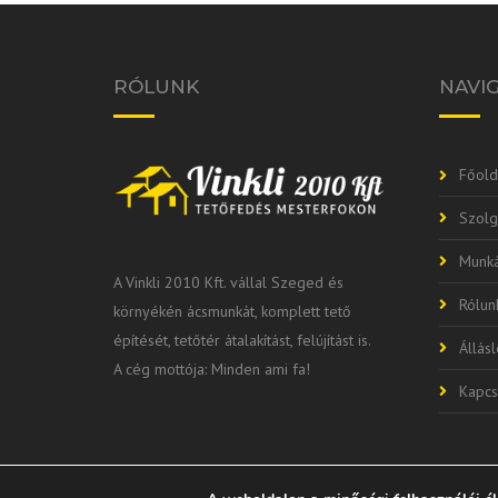
RÓLUNK
NAVI
Főold
Szolg
Munká
A Vinkli 2010 Kft. vállal Szeged és
Rólun
környékén ácsmunkát, komplett tető
építését, tetőtér átalakítást, felújítást is.
Állás
A cég mottója: Minden ami fa!
Kapcs