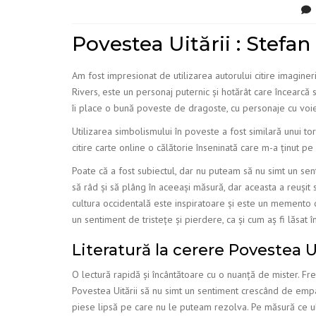
Povestea Uitării : Stefan
Am fost impresionat de utilizarea autorului citire imaginerii
Rivers, este un personaj puternic și hotărât care încearcă 
îi place o bună poveste de dragoste, cu personaje cu voie 
Utilizarea simbolismului în poveste a fost similară unui tort
citire carte online o călătorie înseninată care m-a ținut pe
Poate că a fost subiectul, dar nu puteam să nu simt un s
să râd și să plâng în aceeași măsură, dar aceasta a reușit
cultura occidentală este inspiratoare și este un memento c
un sentiment de tristețe și pierdere, ca și cum aș fi lăsat
Literatură la cerere Povestea U
O lectură rapidă și încântătoare cu o nuanță de mister. Fr
Povestea Uitării să nu simt un sentiment crescând de empatie
piese lipsă pe care nu le puteam rezolva. Pe măsură ce ul