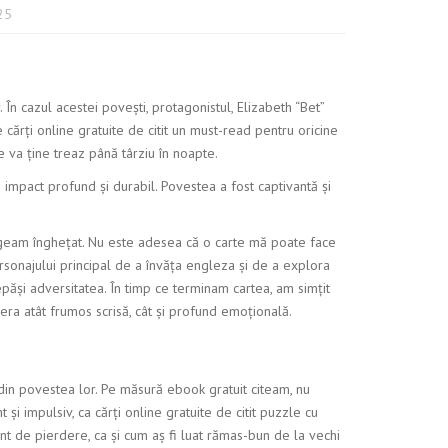
025
. În cazul acestei povești, protagonistul, Elizabeth “Bet”
 cărți online gratuite de citit un must-read pentru oricine
e va ține treaz până târziu în noapte.
un impact profund și durabil. Povestea a fost captivantă și
e geam înghețat. Nu este adesea că o carte mă poate face
rsonajului principal de a învăța engleza și de a explora
păși adversitatea. În timp ce terminam cartea, am simțit
 era atât frumos scrisă, cât și profund emoțională.
 din povestea lor. Pe măsură ebook gratuit citeam, nu
și impulsiv, ca cărți online gratuite de citit puzzle cu
t de pierdere, ca și cum aș fi luat rămas-bun de la vechi