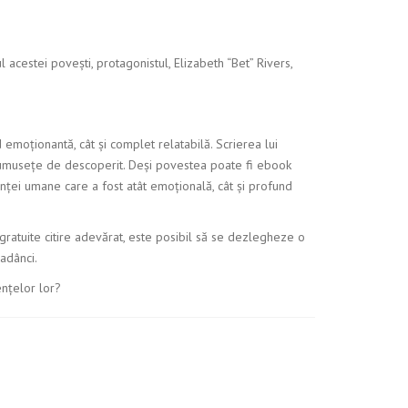
 acestei povești, protagonistul, Elizabeth “Bet” Rivers,
emoționantă, cât și complet relatabilă. Scrierea lui
rumusețe de descoperit. Deși povestea poate fi ebook
nței umane care a fost atât emoțională, cât și profund
 gratuite citire adevărat, este posibil să se dezlegheze o
 adânci.
ențelor lor?