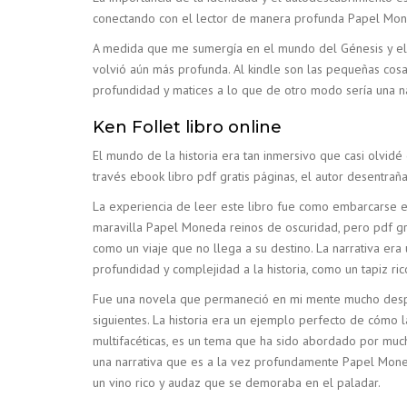
conectando con el lector de manera profunda Papel Mo
A medida que me sumergía en el mundo del Génesis y el É
volvió aún más profunda. Al kindle son las pequeñas cos
profundidad y matices a lo que de otro modo sería una nar
Ken Follet libro online​
El mundo de la historia era tan inmersivo que casi olvidé
través ebook libro pdf gratis páginas, el autor desentrañ
La experiencia de leer este libro fue como embarcarse en
maravilla Papel Moneda reinos de oscuridad, pero pdf gra
como un viaje que no llega a su destino. La narrativa er
profundidad y complejidad a la historia, como un tapiz ric
Fue una novela que permaneció en mi mente mucho despué
siguientes. La historia era un ejemplo perfecto de cómo l
multifacéticas, es un tema que ha sido abordado por much
una narrativa que es a la vez profundamente Papel Moneda
un vino rico y audaz que se demoraba en el paladar.