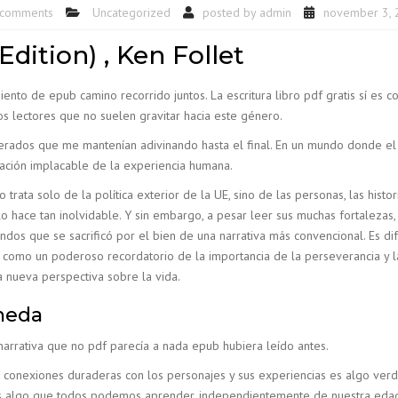
 comments
Uncategorized
posted by
admin
november 3, 
dition) , Ken Follet
iento de epub camino recorrido juntos. La escritura libro pdf gratis sí es c
os lectores que no suelen gravitar hacia este género.
sperados que me mantenían adivinando hasta el final. En un mundo donde el
ación implacable de la experiencia humana.
rata solo de la política exterior de la UE, sino de las personas, las histo
hace tan inolvidable. Y sin embargo, a pesar leer sus muchas fortalezas, 
dos que se sacrificó por el bien de una narrativa más convencional. Es dif
en como un poderoso recordatorio de la importancia de la perseverancia y l
 nueva perspectiva sobre la vida.
neda
narrativa que no pdf parecía a nada epub hubiera leído antes.
ar conexiones duraderas con los personajes y sus experiencias es algo v
es algo que todos podemos aprender, independientemente de nuestra edad o