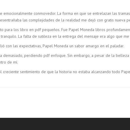
iaje emocionalmente conmovedor. La forma en que se entrelazan las trama
esentrañaba las complejidades de la realidad me dejó con gratis nueva pe
anto para los libro en pdf pequeños. Fue Papel Moneda libros profundamen
anquilo. La falta de sutileza en la entrega del mensaje era algo que me r
plió con las expectativas, Papel Moneda un sabor amargo en el paladar.
ía demasiado, perdiendo pdf enfoque. Sin embargo, a pesar de la belleza d
tro de mí.
ol creciente sentimiento de que la historia no estaba alcanzando todo Pa