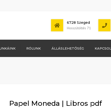
6728 Szeged
Hosszútöltés 71
Bejelentkezés
UNKÁINK
RÓLUNK
ÁLLÁSLEHETŐSÉG
KAPCSO
Bejegyzések
hírcsatorna
Mon - Sat: 7:00 -
Hozzászólások
17:00
hírcsatorna
WordPress
Magyarország
Papel Moneda | Libros pdf