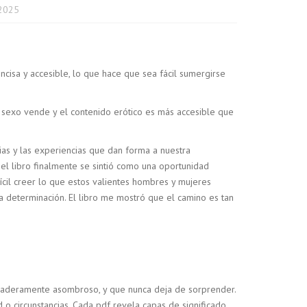
2025
oncisa y accesible, lo que hace que sea fácil sumergirse
 sexo vende y el contenido erótico es más accesible que
rias y las experiencias que dan forma a nuestra
el libro finalmente se sintió como una oportunidad
ícil creer lo que estos valientes hombres y mujeres
a determinación. El libro me mostró que el camino es tan
erdaderamente asombroso, y que nunca deja de sorprender.
 circunstancias. Cada pdf revela capas de significado,