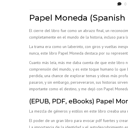
0
Papel Moneda (Spanish E
El cierre del libro fue como un abrazo final, un reconocim
completamente en el mundo de la historia, incluso para l
La trama era como un laberinto, con giros y vueltas ine
nunca, este libro Papel Moneda destaca por su represent
Cuanto más leía, más me daba cuenta de que este libro no t
comprensión del mundo, y es este toque humano lo que lo 
perdida, una chance de explorar temas y ideas más profun
pasaron, y sin embargo, perseveraron, sus historias sirv
importante como el destino, y me dejó con Papel Moneda
(EPUB, PDF, eBooks) Papel Mo
La mezcla de géneros y estilos en este libro creaba una 
El poder de un gran libro para evocar pdf fuertes y cre
La importancia de la identidad y el autodescubrimiento 