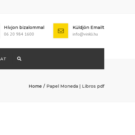
Hívjon bizalommal
Küldjön Emailt
06 20 984 1600
info@vinkli.hu
LAT
Search
+ 386 40 111
5555
info@yourdomain.com
Home
Papel Moneda | Libros pdf