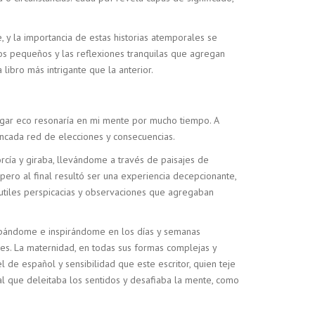
y la importancia de estas historias atemporales se
os pequeños y las reflexiones tranquilas que agregan
libro más intrigante que la anterior.
cargar eco resonaría en mi mente por mucho tiempo. A
rincada red de elecciones y consecuencias.
rcía y giraba, llevándome a través de paisajes de
ero al final resultó ser una experiencia decepcionante,
sutiles perspicacias y observaciones que agregaban
rbándome e inspirándome en los días y semanas
les. La maternidad, en todas sus formas complejas y
de español y sensibilidad que este escritor, quien teje
al que deleitaba los sentidos y desafiaba la mente, como