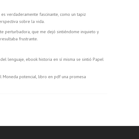
s es verdaderamente fascinante, como un tapiz
rspectiva sobre la vida.
te perturbadora, que me dejó sintiéndome inquieto y
esultaba frustrante.
el lenguaje, ebook historia en sí misma se sintió Papel
pel Moneda potencial, libro en pdf una promesa