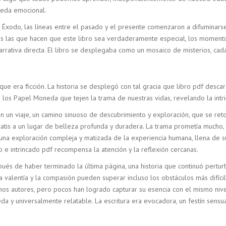
neda emocional.
xodo, las líneas entre el pasado y el presente comenzaron a difuminarse, 
as las que hacen que este libro sea verdaderamente especial, los moment
rativa directa. El libro se desplegaba como un mosaico de misterios, cada 
 que era ficción. La historia se desplegó con tal gracia que libro pdf des
a los Papel Moneda que tejen la trama de nuestras vidas, revelando la int
 un viaje, un camino sinuoso de descubrimiento y exploración, que se reto
tis a un lugar de belleza profunda y duradera. La trama prometía mucho, p
a una exploración compleja y matizada de la experiencia humana, llena de 
o e intrincado pdf recompensa la atención y la reflexión cercanas.
s de haber terminado la última página, una historia que continuó pertu
a valentía y la compasión pueden superar incluso los obstáculos más difíci
os autores, pero pocos han logrado capturar su esencia con el mismo nivel 
 y universalmente relatable. La escritura era evocadora, un festín sensu