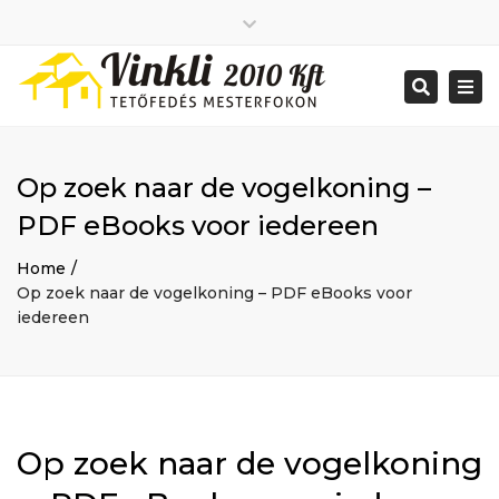
Close
2026 január
top
Togg
Search
2025 december
bar
navi
2025 november
2025 október
2025 szeptember
Op zoek naar de vogelkoning –
2025 augusztus
2025 július
Big buildings
PDF eBooks voor iedereen
2025 június
Home
2020 december
Project
Home
2014 december
Renovations
Op zoek naar de vogelkoning – PDF eBooks voor
2014 november
Uncategorized
iedereen
Bejelentkezés
Bejegyzések hírcsatorna
Hozzászólások hírcsatorna
WordPress Magyarország
Mon - Sat: 7:00 - 17:00
Op zoek naar de vogelkoning
+ 386 40 111 5555
info@yourdomain.com