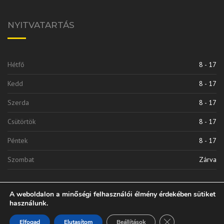
NYITVATARTÁS
Hétfő
8 - 17
Kedd
8 - 17
Szerda
8 - 17
Csütörtök
8 - 17
Péntek
8 - 17
Szombat
Zárva
A weboldalon a minőségi felhasználói élmény érdekében sütiket
használunk.
Close GDPR Cooki
Elfogad
Elutasítom
Beállítások