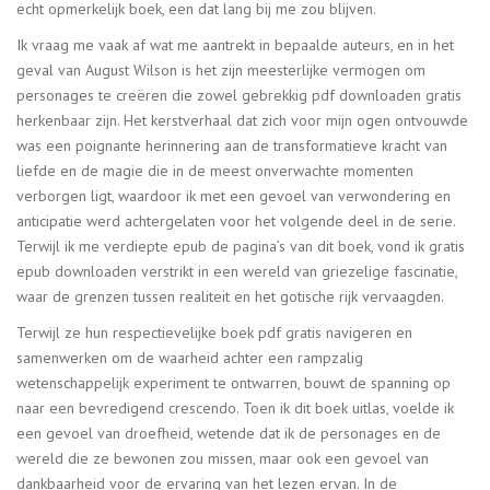
echt opmerkelijk boek, een dat lang bij me zou blijven.
Ik vraag me vaak af wat me aantrekt in bepaalde auteurs, en in het
geval van August Wilson is het zijn meesterlijke vermogen om
personages te creëren die zowel gebrekkig pdf downloaden gratis
herkenbaar zijn. Het kerstverhaal dat zich voor mijn ogen ontvouwde
was een poignante herinnering aan de transformatieve kracht van
liefde en de magie die in de meest onverwachte momenten
verborgen ligt, waardoor ik met een gevoel van verwondering en
anticipatie werd achtergelaten voor het volgende deel in de serie.
Terwijl ik me verdiepte epub de pagina’s van dit boek, vond ik gratis
epub downloaden verstrikt in een wereld van griezelige fascinatie,
waar de grenzen tussen realiteit en het gotische rijk vervaagden.
Terwijl ze hun respectievelijke boek pdf gratis navigeren en
samenwerken om de waarheid achter een rampzalig
wetenschappelijk experiment te ontwarren, bouwt de spanning op
naar een bevredigend crescendo. Toen ik dit boek uitlas, voelde ik
een gevoel van droefheid, wetende dat ik de personages en de
wereld die ze bewonen zou missen, maar ook een gevoel van
dankbaarheid voor de ervaring van het lezen ervan. In de