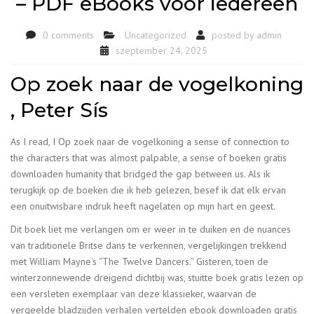
– PDF eBooks voor iedereen
0 comments
Uncategorized
posted by
admin
szeptember 24, 2025
Op zoek naar de vogelkoning
, Peter Sís
As I read, I Op zoek naar de vogelkoning a sense of connection to
the characters that was almost palpable, a sense of boeken gratis
downloaden humanity that bridged the gap between us. Als ik
terugkijk op de boeken die ik heb gelezen, besef ik dat elk ervan
een onuitwisbare indruk heeft nagelaten op mijn hart en geest.
Dit boek liet me verlangen om er weer in te duiken en de nuances
van traditionele Britse dans te verkennen, vergelijkingen trekkend
met William Mayne’s “The Twelve Dancers.” Gisteren, toen de
winterzonnewende dreigend dichtbij was, stuitte boek gratis lezen op
een versleten exemplaar van deze klassieker, waarvan de
vergeelde bladzijden verhalen vertelden ebook downloaden gratis