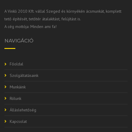
A Vinkli 2010 Kft. vállal Szeged és környékén ácsmunkát, komplett
tető építését, tetőtér átalakítást, felújítást is.
A cég mottója: Minden ami fa!
NAVIGÁCIÓ
Főoldal
Szolgáltatásaink
Munkáink
Rólunk
Álláslehetőség
Kapcsolat