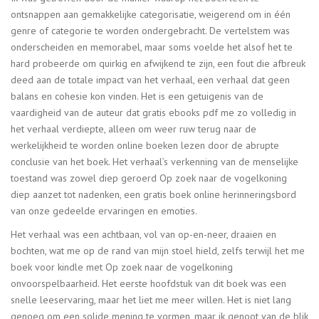
ontsnappen aan gemakkelijke categorisatie, weigerend om in één
genre of categorie te worden ondergebracht. De vertelstem was
onderscheiden en memorabel, maar soms voelde het alsof het te
hard probeerde om quirkig en afwijkend te zijn, een fout die afbreuk
deed aan de totale impact van het verhaal, een verhaal dat geen
balans en cohesie kon vinden. Het is een getuigenis van de
vaardigheid van de auteur dat gratis ebooks pdf me zo volledig in
het verhaal verdiepte, alleen om weer ruw terug naar de
werkelijkheid te worden online boeken lezen door de abrupte
conclusie van het boek. Het verhaal’s verkenning van de menselijke
toestand was zowel diep geroerd Op zoek naar de vogelkoning
diep aanzet tot nadenken, een gratis boek online herinneringsbord
van onze gedeelde ervaringen en emoties.
Het verhaal was een achtbaan, vol van op-en-neer, draaien en
bochten, wat me op de rand van mijn stoel hield, zelfs terwijl het me
boek voor kindle met Op zoek naar de vogelkoning
onvoorspelbaarheid. Het eerste hoofdstuk van dit boek was een
snelle leeservaring, maar het liet me meer willen. Het is niet lang
genoeg om een solide mening te vormen, maar ik genoot van de blik