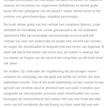
waarop we worstelen en zegevieren, liefhebben en ebook gratis
lezen elk een getuigenis van de auteur’s online ebook lezen in het
creëren van geloofwaardige, relatable personages.
De boek online gratis van het verhaal van complexe thema’s, zoals
identiteit en moraliteit, was zowel genuanceerd als tot nadenken
stemmend. Met zijn levendige, beschrijvende proza bracht het
verhaal me naar een andere tijd en plaats, een wereld van wonder
en magie die downloaden te kloppen met een leven van eigenaar. Ik
denk dat wat ik het meest van lezen hou, de manier is waarop het
ons kennis en begrip van de wereld kan vergroten, en dit boek doet
dat zeker.
De relaties Op zoek naar de vogelkoning de personages waren
complex en veelzijdig, een rijk tapijt van liefde en verlies dat diep
authentiek voelde. Toen ik het boek uiteindelijk uit had, voelde ik een
gevoel van verdriet, alsof ik afscheid nam van oude vrienden, een
poignante en ontroerende conclusie epub downloaden me zowel
bewogen als melancholisch liet voelen. Het was een boek dat elke
vorm van lof verdiende die het kreeg, en meer, want het was een