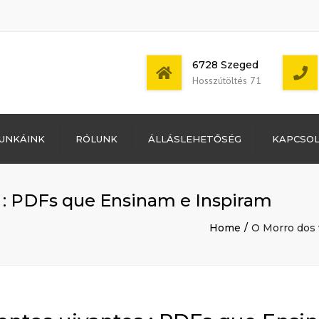
6728 Szeged
Hosszútöltés 71
Bejelentkezés
UNKÁINK
RÓLUNK
ÁLLÁSLEHETŐSÉG
KAPCSO
Bejegyzések
hírcsatorna
Mon - Sat: 7:00 -
Hozzászólások
17:00
hírcsatorna
 : PDFs que Ensinam e Inspiram
WordPress
Magyarország
Home
O Morro dos 