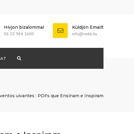
Hívjon bizalommal
Küldjön Emailt
06 20 984 1600
info@vinkli.hu
LAT
Search
+ 386 40 111
5555
info@yourdomain.com
ventos uivantes : PDFs que Ensinam e Inspiram