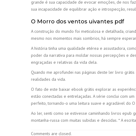
grande é sua capacidade de evocar emoções, de nos fazer
sua incapacidade de equilibrar ação e introspecção, re
O Morro dos ventos uivantes pdf
A construção do mundo foi meticulosa e detalhada, criand
mesmo nos momentos mais sombrios, há sempre esperança,
A história tinha uma qualidade etérea e assustadora, co
poder da narrativa para moldar nossas percepções e desa
engraçadas e relativas da vida dela.
Quando me aprofundei nas páginas deste ler livro gráti
realidades da vida.
O fato de este baixar ebook grátis explorar as experiênc
estão conectadas e entrelaçadas. A série conclui com u
perfeito, tornando-o uma leitura suave e agradável do O
Ao ler, senti como se estivesse caminhando livros epub g
montanha-russa com muitas subidas e descidas. * A escrit
Comments are closed.