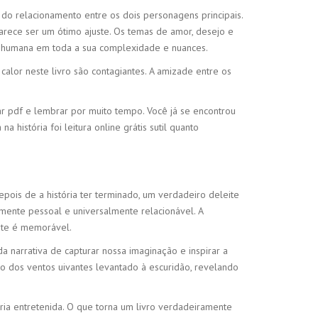
 do relacionamento entre os dois personagens principais.
parece ser um ótimo ajuste. Os temas de amor, desejo e
ão humana em toda a sua complexidade e nuances.
calor neste livro são contagiantes. A amizade entre os
xar pdf e lembrar por muito tempo. Você já se encontrou
istória foi leitura online grátis sutil quanto
epois de a história ter terminado, um verdadeiro deleite
mente pessoal e universalmente relacionável. A
nte é memorável.
a narrativa de capturar nossa imaginação e inspirar a
o dos ventos uivantes levantado à escuridão, revelando
ória entretenida. O que torna um livro verdadeiramente