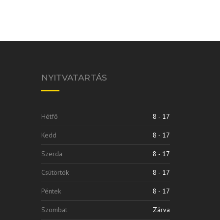
NYITVATARTÁS
Hétfő
8 - 17
Kedd
8 - 17
Szerda
8 - 17
Csütörtök
8 - 17
Péntek
8 - 17
Szombat
Zárva