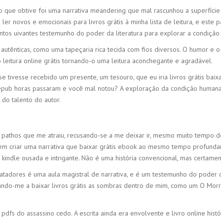
o que obtive foi uma narrativa meandering que mal rascunhou a superfície
 novos e emocionais para livros grátis à minha lista de leitura, e este 
ntos uivantes testemunho do poder da literatura para explorar a condiç
autênticas, como uma tapeçaria rica tecida com fios diversos. O humor e o 
leitura online grátis tornando-o uma leitura aconchegante e agradável.
se tivesse recebido um presente, um tesouro, que eu iria livros grátis bai
ub horas passaram e você mal notou? A exploração da condição humana na h
do talento do autor.
 e pathos que me atraiu, recusando-se a me deixar ir, mesmo muito tempo d
 em criar uma narrativa que baixar grátis ebook ao mesmo tempo profunda
ndle ousada e intrigante. Não é uma história convencional, mas certame
atadores é uma aula magistral de narrativa, e é um testemunho do poder d
ando-me a baixar livros grátis as sombras dentro de mim, como um O Morr
pdfs do assassino cedo. A escrita ainda era envolvente e livro online hist