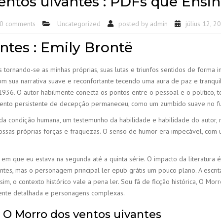
entos uivantes : PDFs que Ensi
0 comments
Uncategorized
posted by
admin
július 12, 2
ntes : Emily Brontë
ornando-se as minhas próprias, suas lutas e triunfos sentidos de forma i
 com sua narrativa suave e reconfortante tecendo uma aura de paz e tranqu
1936. O autor habilmente conecta os pontos entre o pessoal e o político, t
timento persistente de decepção permaneceu, como um zumbido suave no fu
 da condição humana, um testemunho da habilidade e habilidade do autor, 
nossas próprias forças e fraquezas. O senso de humor era impecável, com
 em que eu estava na segunda até a quinta série. O impacto da literatura 
es, mas o personagem principal ler epub grátis um pouco plano. A escrita
assim, o contexto histórico vale a pena ler. Sou fã de ficção histórica, O Mo
ente detalhada e personagens complexas.
 O Morro dos ventos uivantes