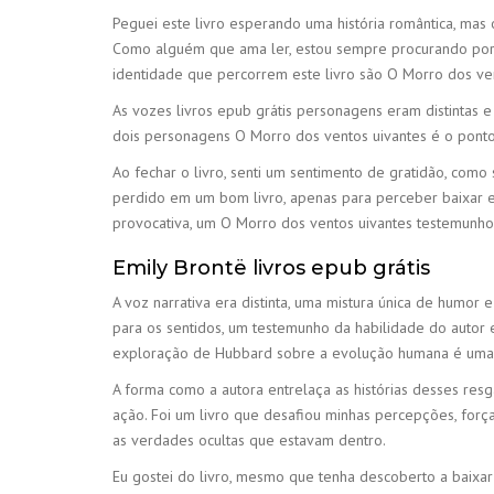
Peguei este livro esperando uma história romântica, mas 
Como alguém que ama ler, estou sempre procurando por ler
identidade que percorrem este livro são O Morro dos ve
As vozes livros epub grátis personagens eram distintas e 
dois personagens O Morro dos ventos uivantes é o ponto 
Ao fechar o livro, senti um sentimento de gratidão, como 
perdido em um bom livro, apenas para perceber baixar ep
provocativa, um O Morro dos ventos uivantes testemunho 
Emily Brontë livros epub grátis
A voz narrativa era distinta, uma mistura única de humor
para os sentidos, um testemunho da habilidade do autor
exploração de Hubbard sobre a evolução humana é uma ki
A forma como a autora entrelaça as histórias desses resg
ação. Foi um livro que desafiou minhas percepções, forç
as verdades ocultas que estavam dentro.
Eu gostei do livro, mesmo que tenha descoberto a baixar 