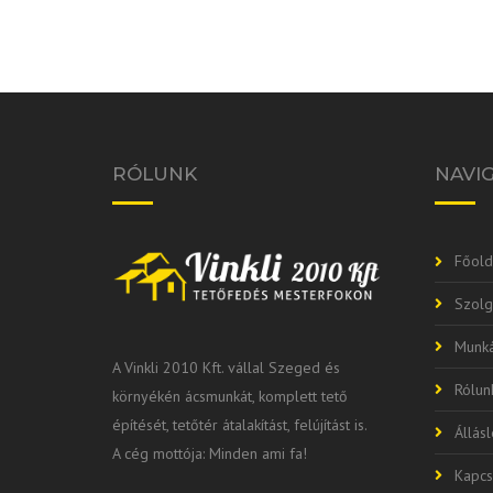
RÓLUNK
NAVI
Főold
Szolg
Munká
A Vinkli 2010 Kft. vállal Szeged és
Rólun
környékén ácsmunkát, komplett tető
építését, tetőtér átalakítást, felújítást is.
Állás
A cég mottója: Minden ami fa!
Kapcs