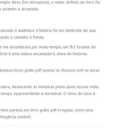
plo disso. Em retrospecto, o maior defeito do livro foi
uivantes e arrastada.
lizado e autêntico. A história foi um lembrete de que
ando o caminho à frente.
que me assombrará por muito tempo, um fb2 tocante do
ck é uma leitura encantadora, cheia de histórias
eleza livros grátis pdf poesia se chocava com as duras
rativa, destacando as maneiras pelas quais nossas vidas
tempo surpreendente e inevitável. O ritmo do livro é
itmo parecia um livro grátis pdf irregular, como uma
elegância notável.