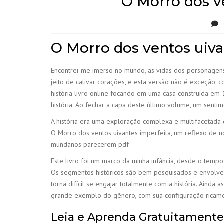
O Morro dos v
O Morro dos ventos uiva
Encontrei-me imerso no mundo, as vidas dos personagens t
jeito de cativar corações, e esta versão não é exceção,
história livro online focando em uma casa construída em 
história. Ao fechar a capa deste último volume, um sen
A história era uma exploração complexa e multifacetada
O Morro dos ventos uivantes imperfeita, um reflexo de 
mundanos parecerem pdf
Este livro foi um marco da minha infância, desde o tempo
Os segmentos históricos são bem pesquisados e envolvent
torna difícil se engajar totalmente com a história. Ainda 
grande exemplo do gênero, com sua configuração ricam
Leia e Aprenda Gratuitamente