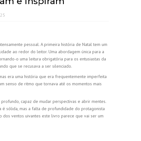
nam e Inspiram
025
ntensamente pessoal. A primeira história de Natal tem um
ilidade ao redor do leitor. Uma abordagem única para a
ornando-o uma leitura obrigatória para os entusiastas da
ndo que se recusava a ser silenciado.
mas era uma história que era frequentemente imperfeita
 um senso de ritmo que tornava até os momentos mais
é profundo, capaz de mudar perspectivas e abrir mentes.
 é sólida, mas a falta de profundidade do protagonista
rro dos ventos uivantes este livro parece que vai ser um