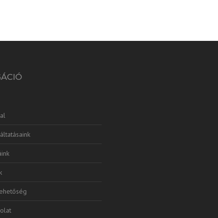
GÁCIÓ
al
áltatásaink
ink
k
lehetőség
olat