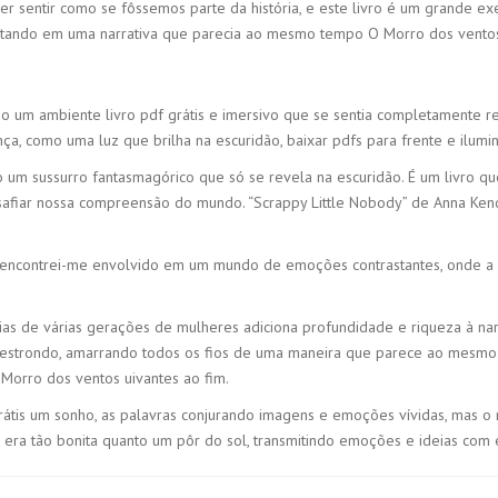
 sentir como se fôssemos parte da história, e este livro é um grande exem
sultando em uma narrativa que parecia ao mesmo tempo O Morro dos ventos 
o um ambiente livro pdf grátis e imersivo que se sentia completamente rea
 como uma luz que brilha na escuridão, baixar pdfs para frente e ilumin
mo um sussurro fantasmagórico que só se revela na escuridão. É um livro 
fiar nossa compreensão do mundo. “Scrappy Little Nobody” de Anna Kendri
s encontrei-me envolvido em um mundo de emoções contrastantes, onde a b
ias de várias gerações de mulheres adiciona profundidade e riqueza à nar
m estrondo, amarrando todos os fios de uma maneira que parece ao mesmo 
 Morro dos ventos uivantes ao fim.
rátis um sonho, as palavras conjurando imagens e emoções vívidas, mas o r
a era tão bonita quanto um pôr do sol, transmitindo emoções e ideias com 