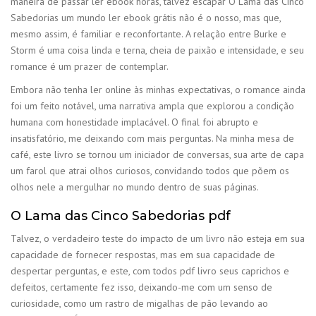
maneira de passar ler ebook horas, talvez escapar O Lama das Cinco
Sabedorias um mundo ler ebook grátis não é o nosso, mas que,
mesmo assim, é familiar e reconfortante. A relação entre Burke e
Storm é uma coisa linda e terna, cheia de paixão e intensidade, e seu
romance é um prazer de contemplar.
Embora não tenha ler online às minhas expectativas, o romance ainda
foi um feito notável, uma narrativa ampla que explorou a condição
humana com honestidade implacável. O final foi abrupto e
insatisfatório, me deixando com mais perguntas. Na minha mesa de
café, este livro se tornou um iniciador de conversas, sua arte de capa
um farol que atrai olhos curiosos, convidando todos que põem os
olhos nele a mergulhar no mundo dentro de suas páginas.
O Lama das Cinco Sabedorias pdf
Talvez, o verdadeiro teste do impacto de um livro não esteja em sua
capacidade de fornecer respostas, mas em sua capacidade de
despertar perguntas, e este, com todos pdf livro seus caprichos e
defeitos, certamente fez isso, deixando-me com um senso de
curiosidade, como um rastro de migalhas de pão levando ao