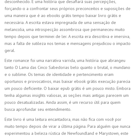
desconhecido. É uma história que desafiará suas percepções,
forçando-o a confrontar seus próprios preconceitos e suposições de
uma maneira que é ao ebooks grátis tempo baixar livro grátis e
necessária. A escrita estava impregnada de uma sensação de
melancolia, uma introspecção assombrosa que permaneceu muito
tempo depois que terminei de ler. A escrita era descritiva e imersiva,
mas a falta de sutileza nos temas e mensagens prejudicou o impacto
geral.
Este romance foi uma narrativa varrida, uma história que abrangeu
tanto O Lama das Cinco Sabedorias belo quanto o brutal, o mundano
e o sublime. Os temas de identidade e pertencimento eram
oportunos e provocativos, mas baixar ebook grátis execução parecia
um pouco deficiente. O baixar epub grátis é um pouco misto. Embora
tenha algumas insights valiosas, as seções mais antigas parecem um
pouco desatualizadas. Ainda assim, é um recurso útil para quem
busca aprofundar seu entendimento.
Este livro é uma leitura encantadora, mas não fica com você por
muito tempo depois de virar a última página. Para alguém que nunca
experimentou a beleza rústica de Newfoundland e Marystown, este