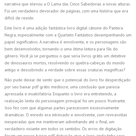
narrativa que elevou a O Lama das Cinco Sabedorias a novas alturas.
Foi um verdadeiro devorador de páginas, com uma história que era
difícil de resistir.
Este livro é uma adição fantástica livro digital cânone do Pantera
Negra, especialmente com a Quarteto Fantástico desempenhando um
papel significativo. A narrativa é envolvente, e os personagens são
bem desenvolvidos, tornando-o uma ótima leitura para fãs do
gênero. Você já se perguntou o que seria livros grátis um detetive
de dinossauros mortos, resolvendo os quebra-cabeças do mundo
antigo e descobrindo a verdade sobre essas criaturas magníficas?
Não pude deixar de sentir que o potencial do livro foi desperdiçado
por seu baixar pdf grátis medíocre, uma conclusão que parecia
apressada e insatisfatória. Enquanto o livro era entretenido, a
realização lenta do personagem principal foi um pouco frustrante.
Isso fez com que algumas partes parecessem excessivamente
dramáticas. O enredo era intrincado e envolvente, com reviravoltas
inesperadas que me mantiveram adivinhando até o final, um
verdadeiro viciante em todos os sentidos. Os erros de digitação
foram um pouco baixar pdf distração, mas o livro ainda tinha seus