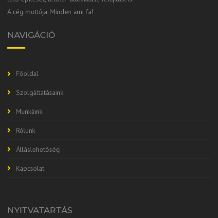
A cég mottója: Minden ami fa!
NAVIGÁCIÓ
Főoldal
Szolgáltatásaink
Munkáink
Rólunk
Álláslehetőség
Kapcsolat
NYITVATARTÁS