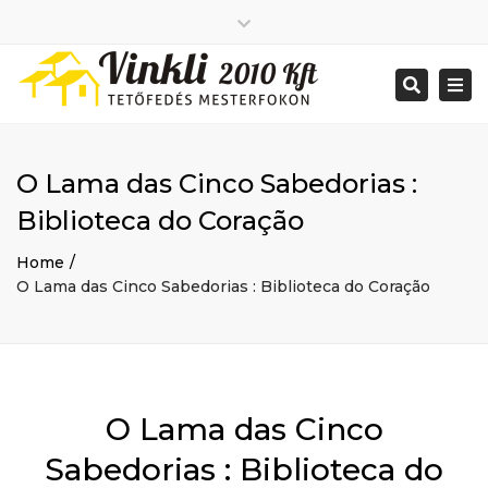
Close
2026 január
top
Togg
Search
2025 december
bar
navi
2025 november
2025 október
2025 szeptember
O Lama das Cinco Sabedorias :
2025 augusztus
2025 július
Big buildings
Biblioteca do Coração
2025 június
Home
2020 december
Project
Home
2014 december
Renovations
O Lama das Cinco Sabedorias : Biblioteca do Coração
2014 november
Uncategorized
Bejelentkezés
Bejegyzések hírcsatorna
Hozzászólások hírcsatorna
WordPress Magyarország
Mon - Sat: 7:00 - 17:00
O Lama das Cinco
+ 386 40 111 5555
info@yourdomain.com
Sabedorias : Biblioteca do