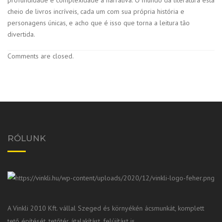
cheio de livros incríveis, cada um com sua própria história e
personagens únicas, e acho que é isso que torna a leitura tão
divertida.
Comments are closed.
RÓLUNK
A Vinkli 2010 Kft. vállal Szeged és környékén ácsmunkát, komplett
tető építését, tetőtér átalakítást, felújítást is.