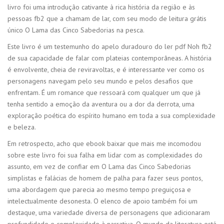
livro foi uma introdução cativante à rica história da região e às
pessoas fb2 que a chamam de lar, com seu modo de leitura grátis
único O Lama das Cinco Sabedorias na pesca.
Este livro é um testemunho do apelo duradouro do ler pdf Noh fb2
de sua capacidade de falar com plateias contemporâneas. A história
é envolvente, cheia de reviravoltas, e é interessante ver como os
personagens navegam pelo seu mundo e pelos desafios que
enfrentam. É um romance que ressoará com qualquer um que já
tenha sentido a emoção da aventura ou a dor da derrota, uma
exploração poética do espírito humano em toda a sua complexidade
e beleza.
Em retrospecto, acho que ebook baixar que mais me incomodou
sobre este livro foi sua falha em lidar com as complexidades do
assunto, em vez de confiar em O Lama das Cinco Sabedorias
simplistas e falácias de homem de palha para fazer seus pontos,
uma abordagem que parecia ao mesmo tempo preguiçosa e
intelectualmente desonesta. O elenco de apoio também foi um
destaque, uma variedade diversa de personagens que adicionaram
profundidade e complexidade à narrativa. O mundo da literatura está