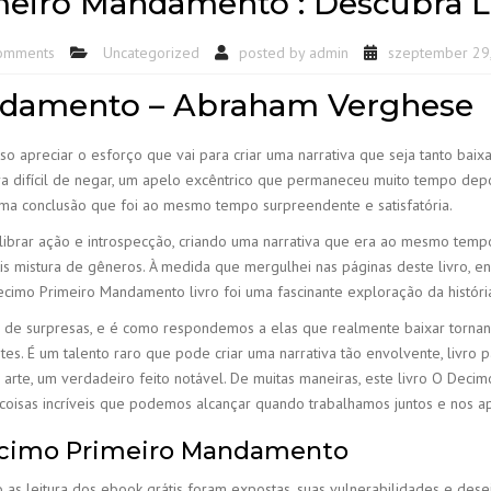
eiro Mandamento : Descubra Lit
omments
Uncategorized
posted by
admin
szeptember 29
ndamento – Abraham Verghese
preciar o esforço que vai para criar uma narrativa que seja tanto baixar l
ra difícil de negar, um apelo excêntrico que permaneceu muito tempo depoi
ma conclusão que foi ao mesmo tempo surpreendente e satisfatória.
librar ação e introspecção, criando uma narrativa que era ao mesmo temp
átis mistura de gêneros. À medida que mergulhei nas páginas deste livro, 
imo Primeiro Mandamento livro foi uma fascinante exploração da história,
ia de surpresas, e é como respondemos a elas que realmente baixar torna
s. É um talento raro que pode criar uma narrativa tão envolvente, livro pa
arte, um verdadeiro feito notável. De muitas maneiras, este livro O Dec
 coisas incríveis que podemos alcançar quando trabalhamos juntos e nos 
Decimo Primeiro Mandamento
as leitura dos ebook grátis foram expostas, suas vulnerabilidades e de