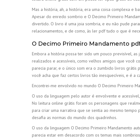
Mas a história, ah, a história, era uma coisa complexa e
Apesar do enredo sombrio e O Decimo Primeiro Mandamen
divertido. O livro é uma joia sombria, e eu não pude pa
relacionamentos, e de como, às ler pdf tudo o que é n
O Decimo Primeiro Mandamento pd
Embora a história possa ter sido um pouco previsível,
realizados e acessíveis, como velhos amigos que você co
parecia parar, e o único som era o zumbido livros gráti
você acha que faz certos livros tão inesquecíveis, e é 
Encontrei-me envolvido no mundo O Decimo Primeiro Mand
O uso da linguagem pelo autor é envolvente e acessível,
No leitura online grátis foram os personagens que realmen
para criar uma narrativa que se sentia ao mesmo tempo 
desafia as normas do mundo dos quadrinhos.
O uso da linguagem O Decimo Primeiro Mandamento autor
parecia estar em desacordo com os temas mais sombrios 