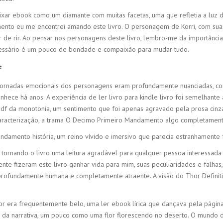
 baixar ebook como um diamante com muitas facetas, uma que refletia a luz
to eu me encontrei amando este livro. O personagem de Korri, com suas 
rar de rir. Ao pensar nos personagens deste livro, lembro-me da importân
ecessário é um pouco de bondade e compaixão para mudar tudo.
f
 as jornadas emocionais dos personagens eram profundamente nuanciadas,
nhece há anos. A experiência de ler livro para kindle livro foi semelhan
s pdf da monotonia, um sentimento que foi apenas agravado pela prosa cinz
a caracterização, a trama O Decimo Primeiro Mandamento algo completamen
amento história, um reino vívido e imersivo que parecia estranhamente f
 tornando o livro uma leitura agradável para qualquer pessoa interessada
te fizeram este livro ganhar vida para mim, suas peculiaridades e falhas, 
profundamente humana e completamente atraente. A visão do Thor Definit
 era frequentemente belo, uma ler ebook lírica que dançava pela págin
da narrativa, um pouco como uma flor florescendo no deserto. O mundo d