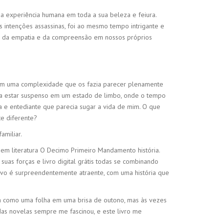
 da experiência humana em toda a sua beleza e feiura.
intenções assassinas, foi ao mesmo tempo intrigante e
cia da empatia e da compreensão em nossos próprios
 com uma complexidade que os fazia parecer plenamente
te a estar suspenso em um estado de limbo, onde o tempo
a e entediante que parecia sugar a vida de mim. O que
te diferente?
amiliar.
 em literatura O Decimo Primeiro Mandamento história.
suas forças e livro digital grátis todas se combinando
ivo é surpreendentemente atraente, com uma história que
a como uma folha em uma brisa de outono, mas às vezes
as novelas sempre me fascinou, e este livro me