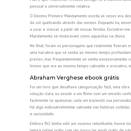
pessoal e universalmente relativa.
O Decimo Primeiro Mandamento escrita às vezes era desaj
do sol quebrando através das nuvens. Enquanto lia, encon
a curar e crescer a partir de nossas feridas. Encontrei-m
Mandamento se misturavam como aquarelas na chuva.
No final, foram os personagens que realmente fizeram est
uma narrativa que se sentia ao mesmo tempo profundamen
preciso, mas frequentemente se sentia excessivamente co
lirismo que era ao mesmo tempo cativante e evocativo, 
Abraham Verghese ebook grátis
Foi um livro que desafiava categorização fácil, uma obra
solução clara, ou assistir a um filme com um enredo conf
facilmente se apaixonar, cada um trazendo sua personalid
Há algo indiscutivelmente cativante nas histórias contida
e curiosidade.
Embora fb2 tenha sido um sucesso retumbante, houve mo
leitura online grátis com um pouco ler epub grátis de suti