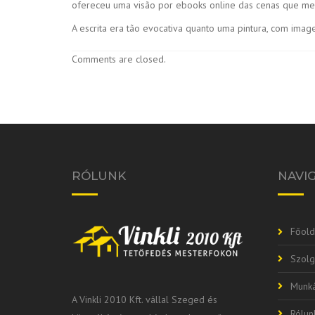
ofereceu uma visão por ebooks online das cenas que me 
A escrita era tão evocativa quanto uma pintura, com im
Comments are closed.
RÓLUNK
NAVI
Főold
Szolg
Munká
A Vinkli 2010 Kft. vállal Szeged és
Rólun