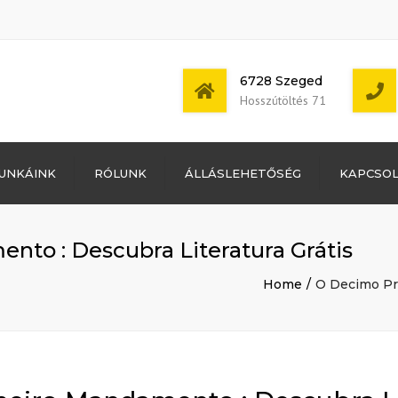
6728 Szeged
Hosszútöltés 71
Bejelentkezés
UNKÁINK
RÓLUNK
ÁLLÁSLEHETŐSÉG
KAPCSO
Bejegyzések
hírcsatorna
Mon - Sat: 7:00 -
Hozzászólások
17:00
hírcsatorna
to : Descubra Literatura Grátis
WordPress
Magyarország
Home
O Decimo Pri