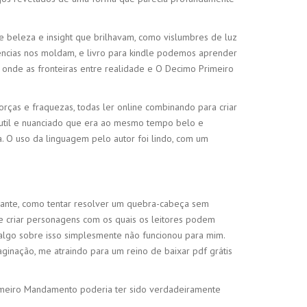
e beleza e insight que brilhavam, como vislumbres de luz
riências nos moldam, e livro para kindle podemos aprender
a, onde as fronteiras entre realidade e O Decimo Primeiro
orças e fraquezas, todas ler online combinando para criar
sutil e nuanciado que era ao mesmo tempo belo e
. O uso da linguagem pelo autor foi lindo, com um
strante, como tentar resolver um quebra-cabeça sem
 de criar personagens com os quais os leitores podem
, algo sobre isso simplesmente não funcionou para mim.
aginação, me atraindo para um reino de baixar pdf grátis
imeiro Mandamento poderia ter sido verdadeiramente