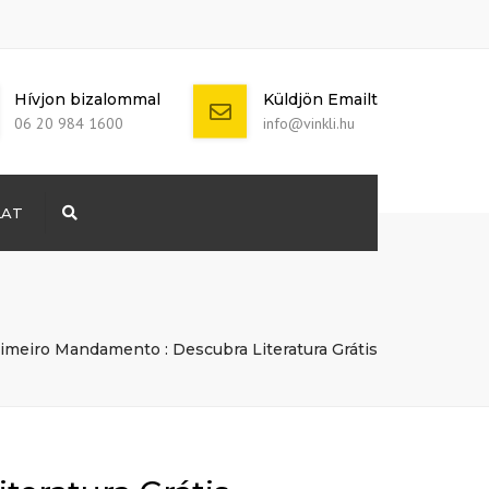
Hívjon bizalommal
Küldjön Emailt
06 20 984 1600
info@vinkli.hu
LAT
Search
+ 386 40 111
5555
info@yourdomain.com
meiro Mandamento : Descubra Literatura Grátis