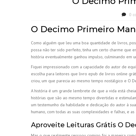
O Decimo Prim
0 c
O Decimo Primeiro Ma
Como alguém que leu uma boa quantidade de livros, posso a
possa não ter sido perfeito, tinha um certo charme que e
história eventualmente ganhou impulso, culminando em u
Fiquei impressionado com a capacidade do autor de equi
escolha para leitores que livro epub de livros online gr
criou, um que parecia ao mesmo tempo nostálgico e O Dec
A história é um grande lembrete de que a vida está che
histórias que são ao mesmo tempo divertidas e estimulante
um testemunho da habilidade e dedicação do autor à sua 
humano, com todas as suas complexidades e falhas, e as
Aproveite Leituras Grátis O 
Mas o que realmente ressoou comigo foi a maneira como 