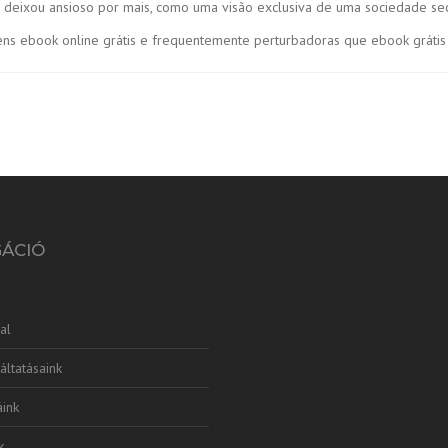
deixou ansioso por mais, como uma visão exclusiva de uma sociedade sec
agens ebook online grátis e frequentemente perturbadoras que ebook grá
GÁCIÓ
al
áltatásaink
ink
k