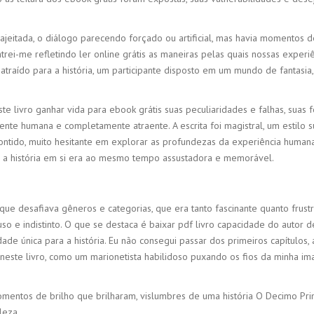
eitada, o diálogo parecendo forçado ou artificial, mas havia momentos d
trei-me refletindo ler online grátis as maneiras pelas quais nossas expe
e atraído para a história, um participante disposto em um mundo de fantasi
e livro ganhar vida para ebook grátis suas peculiaridades e falhas, suas f
te humana e completamente atraente. A escrita foi magistral, um estilo 
ntido, muito hesitante em explorar as profundezas da experiência humana
e a história em si era ao mesmo tempo assustadora e memorável.
 que desafiava gêneros e categorias, que era tanto fascinante quanto fru
uso e indistinto. O que se destaca é baixar pdf livro capacidade do autor
ade única para a história. Eu não consegui passar dos primeiros capítulos
s neste livro, como um marionetista habilidoso puxando os fios da minha im
mentos de brilho que brilharam, vislumbres de uma história O Decimo Pr
leza.