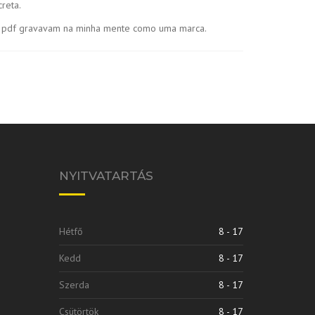
reta.
tis pdf gravavam na minha mente como uma marca.
NYITVATARTÁS
Hétfő
8 - 17
Kedd
8 - 17
Szerda
8 - 17
Csütörtök
8 - 17