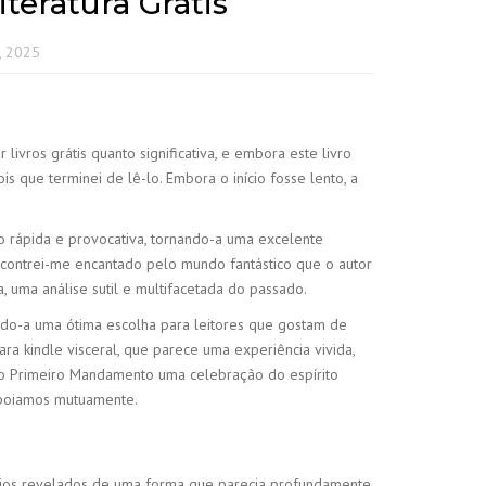
eratura Grátis
, 2025
ivros grátis quanto significativa, e embora este livro
s que terminei de lê-lo. Embora o início fosse lento, a
o rápida e provocativa, tornando-a uma excelente
encontrei-me encantado pelo mundo fantástico que o autor
 uma análise sutil e multifacetada do passado.
ndo-a uma ótima escolha para leitores que gostam de
ra kindle visceral, que parece uma experiência vivida,
imo Primeiro Mandamento uma celebração do espírito
apoiamos mutuamente.
sejos revelados de uma forma que parecia profundamente