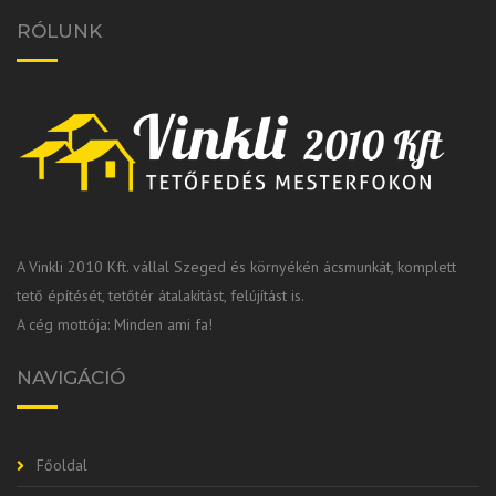
RÓLUNK
A Vinkli 2010 Kft. vállal Szeged és környékén ácsmunkát, komplett
tető építését, tetőtér átalakítást, felújítást is.
A cég mottója: Minden ami fa!
NAVIGÁCIÓ
Főoldal