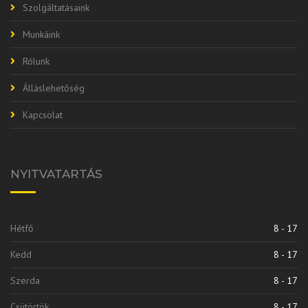
Szolgáltatásaink
Munkáink
Rólunk
Álláslehetőség
Kapcsolat
NYITVATARTÁS
Hétfő
8 - 17
Kedd
8 - 17
Szerda
8 - 17
Csütörtök
8 - 17