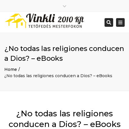
Close
2026 január
top
Togg
Search
2025 december
bar
navi
2025 november
2025 október
2025 szeptember
¿No todas las religiones conducen
2025 augusztus
2025 július
Big buildings
a Dios? – eBooks
2025 június
Home
2020 december
Project
Home
2014 december
Renovations
¿No todas las religiones conducen a Dios? – eBooks
2014 november
Uncategorized
Bejelentkezés
Bejegyzések hírcsatorna
Hozzászólások hírcsatorna
WordPress Magyarország
Mon - Sat: 7:00 - 17:00
¿No todas las religiones
+ 386 40 111 5555
info@yourdomain.com
conducen a Dios? – eBooks