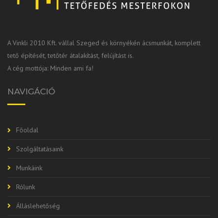
A Vinkli 2010 Kft. vállal Szeged és környékén ácsmunkát, komplett
tető építését, tetőtér átalakítást, felújítást is.
A cég mottója: Minden ami fa!
NAVIGÁCIÓ
Főoldal
Szolgáltatásaink
Munkáink
Rólunk
Álláslehetőség