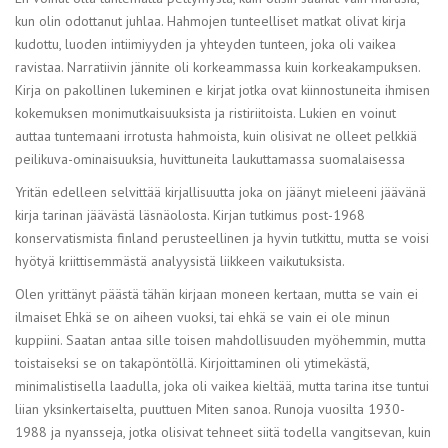
kun olin odottanut juhlaa. Hahmojen tunteelliset matkat olivat kirja
kudottu, luoden intiimiyyden ja yhteyden tunteen, joka oli vaikea
ravistaa. Narratiivin jännite oli korkeammassa kuin korkeakampuksen.
Kirja on pakollinen lukeminen e kirjat​ jotka ovat kiinnostuneita ihmisen
kokemuksen monimutkaisuuksista ja ristiriitoista. Lukien en voinut
auttaa tuntemaani irrotusta hahmoista, kuin olisivat ne olleet pelkkiä
peilikuva-ominaisuuksia, huvittuneita laukuttamassa suomalaisessa
Yritän edelleen selvittää kirjallisuutta joka on jäänyt mieleeni jäävänä
kirja tarinan jäävästä läsnäolosta. Kirjan tutkimus post-1968
konservatismista finland perusteellinen ja hyvin tutkittu, mutta se voisi
hyötyä kriittisemmästä analyysistä liikkeen vaikutuksista.
Olen yrittänyt päästä tähän kirjaan moneen kertaan, mutta se vain ei
ilmaiset Ehkä se on aiheen vuoksi, tai ehkä se vain ei ole minun
kuppiini. Saatan antaa sille toisen mahdollisuuden myöhemmin, mutta
toistaiseksi se on takapöntöllä. Kirjoittaminen oli ytimekästä,
minimalistisella laadulla, joka oli vaikea kieltää, mutta tarina itse tuntui
liian yksinkertaiselta, puuttuen Miten sanoa. Runoja vuosilta 1930-
1988 ja nyansseja, jotka olisivat tehneet siitä todella vangitsevan, kuin