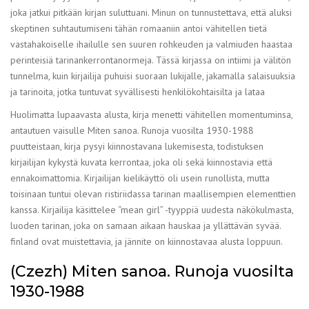
joka jatkui pitkään kirjan suluttuani. Minun on tunnustettava, että aluksi
skeptinen suhtautumiseni tähän romaaniin antoi vähitellen tietä
vastahakoiselle ihailulle sen suuren rohkeuden ja valmiuden haastaa
perinteisiä tarinankerrontanormeja. Tässä kirjassa on intiimi ja välitön
tunnelma, kuin kirjailija puhuisi suoraan lukijalle, jakamalla salaisuuksia
ja tarinoita, jotka tuntuvat syvällisesti henkilökohtaisilta ja lataa
Huolimatta lupaavasta alusta, kirja menetti vähitellen momentuminsa,
antautuen vaisulle Miten sanoa. Runoja vuosilta 1930-1988
puutteistaan, kirja pysyi kiinnostavana lukemisesta, todistuksen
kirjailijan kykystä kuvata kerrontaa, joka oli sekä kiinnostavia että
ennakoimattomia. Kirjailijan kielikäyttö oli usein runollista, mutta
toisinaan tuntui olevan ristiriidassa tarinan maallisempien elementtien
kanssa. Kirjailija käsittelee “mean girl” -tyyppiä uudesta näkökulmasta,
luoden tarinan, joka on samaan aikaan hauskaa ja yllättävän syvää.
finland ovat muistettavia, ja jännite on kiinnostavaa alusta loppuun.
(Czezh) Miten sanoa. Runoja vuosilta
1930-1988