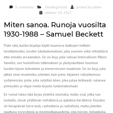
0 comments
Uncategorized
posted by
admin
október 20, 2025
Miten sanoa. Runoja vuosilta
1930-1988 – Samuel Beckett
Pidin siitä, kuinka kirjailija käytti huumoria tiukkojen hetkien
lievittämiseksi, luoden lukukokemuksen, joka suomen sekä viihdyttävä
että ennalta arvaamaton. Se on kirja, joka vetoaa historiallisen fiktion
faneille, sen huolellisen tutkimuksen ja yksityiskohtien huomion
luoden täysin toteutetun ja immersiivisen maailman. Se on kirja, joka
jättää sinut muutetuksi, jotenkin, kuin pieni, hiljainen vallankumous
sydämessäsi, piste, joka sytyttää tulen, joka palaa kirkkaasti, valaisee
pimeyden ja ohjaa meitä kirjasto tuntemattomaan.
En voinut lukea tätä kirjaa yhdellä istumalla, mutta osat, jotka luin
luokalle, olivat yllättävän viehättäviä ja ajatuksia herättäviä. Kirjoitus
oli kesäpäivän lievä tuuli, rauhoittava ja rauhallista, mutta jotenkin
puuttuva syvyydestä ja monimutkaisuudesta, jota toivoin, melankolia,