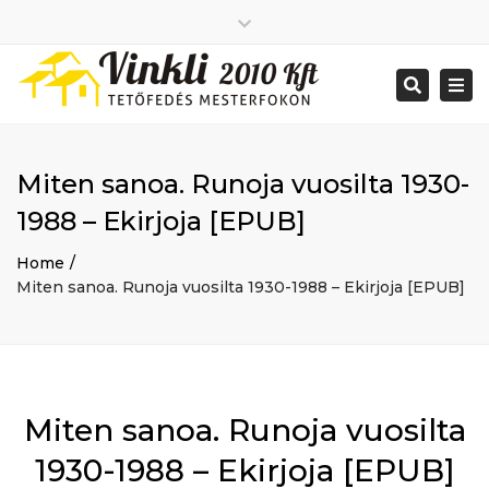
Close
2026 január
top
Togg
Search
2025 december
bar
navi
2025 november
2025 október
2025 szeptember
Miten sanoa. Runoja vuosilta 1930-
2025 augusztus
2025 július
Big buildings
1988 – Ekirjoja [EPUB]
2025 június
Home
2020 december
Project
Home
2014 december
Renovations
Miten sanoa. Runoja vuosilta 1930-1988 – Ekirjoja [EPUB]
2014 november
Uncategorized
Bejelentkezés
Bejegyzések hírcsatorna
Hozzászólások hírcsatorna
WordPress Magyarország
Mon - Sat: 7:00 - 17:00
Miten sanoa. Runoja vuosilta
+ 386 40 111 5555
info@yourdomain.com
1930-1988 – Ekirjoja [EPUB]