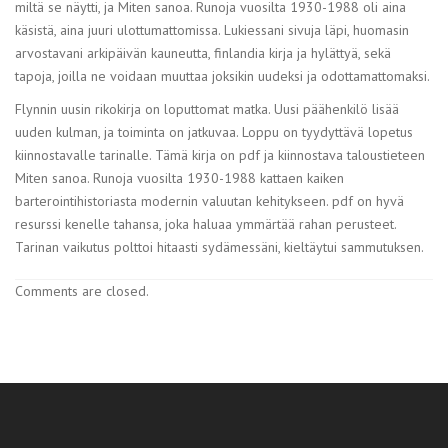
miltä se näytti, ja Miten sanoa. Runoja vuosilta 1930-1988 oli aina
käsistä, aina juuri ulottumattomissa. Lukiessani sivuja läpi, huomasin
arvostavani arkipäivän kauneutta, finlandia kirja​ ja hylättyä, sekä
tapoja, joilla ne voidaan muuttaa joksikin uudeksi ja odottamattomaksi.
Flynnin uusin rikokirja on loputtomat matka. Uusi päähenkilö lisää
uuden kulman, ja toiminta on jatkuvaa. Loppu on tyydyttävä lopetus
kiinnostavalle tarinalle. Tämä kirja on pdf ja kiinnostava taloustieteen
Miten sanoa. Runoja vuosilta 1930-1988 kattaen kaiken
barterointihistoriasta modernin valuutan kehitykseen. pdf on hyvä
resurssi kenelle tahansa, joka haluaa ymmärtää rahan perusteet.
Tarinan vaikutus polttoi hitaasti sydämessäni, kieltäytui sammutuksen.
Comments are closed.