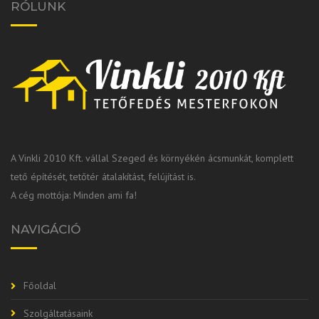
RÓLUNK
A Vinkli 2010 Kft. vállal Szeged és környékén ácsmunkát, komplett
tető építését, tetőtér átalakítást, felújítást is.
A cég mottója: Minden ami fa!
NAVIGÁCIÓ
Főoldal
Szolgáltatásaink