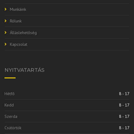
Munkáink
Rólunk
Álláslehetőség
Kapcsolat
NYITVATARTÁS
Hétfő
8 - 17
Kedd
8 - 17
Szerda
8 - 17
Csütörtök
8 - 17