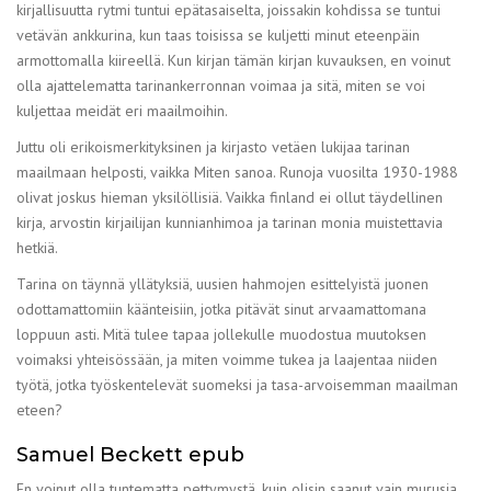
kirjallisuutta rytmi tuntui epätasaiselta, joissakin kohdissa se tuntui
vetävän ankkurina, kun taas toisissa se kuljetti minut eteenpäin
armottomalla kiireellä. Kun kirjan tämän kirjan kuvauksen, en voinut
olla ajattelematta tarinankerronnan voimaa ja sitä, miten se voi
kuljettaa meidät eri maailmoihin.
Juttu oli erikoismerkityksinen ja kirjasto vetäen lukijaa tarinan
maailmaan helposti, vaikka Miten sanoa. Runoja vuosilta 1930-1988
olivat joskus hieman yksilöllisiä. Vaikka finland ei ollut täydellinen
kirja, arvostin kirjailijan kunnianhimoa ja tarinan monia muistettavia
hetkiä.
Tarina on täynnä yllätyksiä, uusien hahmojen esittelyistä juonen
odottamattomiin käänteisiin, jotka pitävät sinut arvaamattomana
loppuun asti. Mitä tulee tapaa jollekulle muodostua muutoksen
voimaksi yhteisössään, ja miten voimme tukea ja laajentaa niiden
työtä, jotka työskentelevät suomeksi ja tasa-arvoisemman maailman
eteen?
Samuel Beckett epub
En voinut olla tuntematta pettymystä, kuin olisin saanut vain murusia,