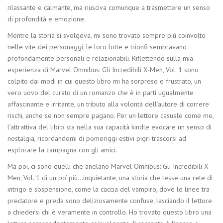
rilassante e calmante, ma riusciva comunque a trasmettere un senso
di profondità e emozione.
Mentre la storia si svolgeva, mi sono trovato sempre più coinvolto
nelle vite dei personaggi, le loro lotte e trionfi sembravano
profondamente personali e relazionabili. Riflettendo sulla mia
esperienza di Marvel Omnibus: Gli Incredibili X-Men, Vol. 1 sono
colpito dai modi in cui questo libro mi ha sorpreso e frustrato, un
vero uovo del curato di un romanzo che è in parti ugualmente
affascinante e irritante, un tributo alla volontà dell’autore di correre
rischi, anche se non sempre pagano. Per un lettore casuale come me,
l’attrattiva del libro sta nella sua capacità kindle evocare un senso di
nostalgia, ricordandomi di pomeriggi estivi pigri trascorsi ad
esplorare la campagna con gli amici.
Ma poi, ci sono quelli che anelano Marvel Omnibus: Gli Incredibili X-
Men, Vol. 1 di un po’ più…inquietante, una storia che tesse una rete di
intrigo e sospensione, come la caccia del vampiro, dove le linee tra
predatore e preda sono deliziosamente confuse, lasciando il lettore
a chiedersi chi è veramente in controllo. Ho trovato questo libro una