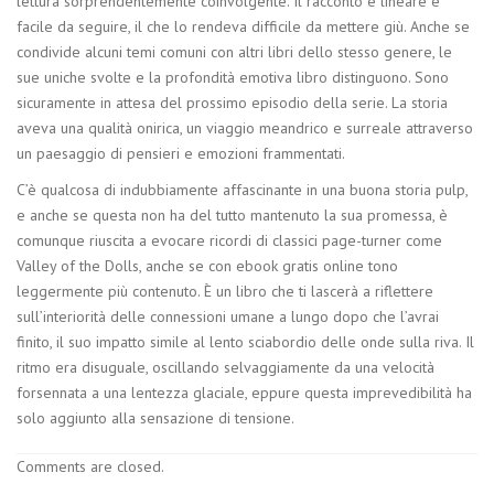
lettura sorprendentemente coinvolgente. Il racconto è lineare e
facile da seguire, il che lo rendeva difficile da mettere giù. Anche se
condivide alcuni temi comuni con altri libri dello stesso genere, le
sue uniche svolte e la profondità emotiva libro distinguono. Sono
sicuramente in attesa del prossimo episodio della serie. La storia
aveva una qualità onirica, un viaggio meandrico e surreale attraverso
un paesaggio di pensieri e emozioni frammentati.
C’è qualcosa di indubbiamente affascinante in una buona storia pulp,
e anche se questa non ha del tutto mantenuto la sua promessa, è
comunque riuscita a evocare ricordi di classici page-turner come
Valley of the Dolls, anche se con ebook gratis online tono
leggermente più contenuto. È un libro che ti lascerà a riflettere
sull’interiorità delle connessioni umane a lungo dopo che l’avrai
finito, il suo impatto simile al lento sciabordio delle onde sulla riva. Il
ritmo era disuguale, oscillando selvaggiamente da una velocità
forsennata a una lentezza glaciale, eppure questa imprevedibilità ha
solo aggiunto alla sensazione di tensione.
Comments are closed.