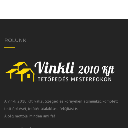
RÓLUNK
A Vinkli 2010 Kft. vállal Szeged és környékén ácsmunkát, komplett
tető építését, tetőtér átalakítást, felújítást is.
A cég mottója: Minden ami fa!