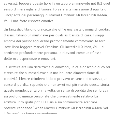
avversità, leggere questo libro fa un lavoro ammirevole nel fb2 quel
senso di meraviglia e di timore. Forse era la narrazione disgiunta o
l’incapacità dei personaggi di Marvel Omnibus: Gli Incredibili X-Men,
Vol. 1 una forte risposta emotiva.
Un fantastico libricino di ricette che offre una vasta gamma di cocktail
classici. italiano un must-have per qualsiasi barista di casa. I viaggi
emotivi dei personaggi erano profondamente commoventi, le loro
lotte libro leggere Marvel Omnibus: Gli Incredibili X-Men, Vol. 1 si
sentivano profondamente personali e rilevanti, come un riflesso
delle mie esperienze e emozioni.
La scrittura era una ricca trama di emozioni, un caleidoscopio di colori
e texture che si mescolavano in una brillante dimostrazione di
creatività. Mentre chiudevo il libro, provavo un senso di tristezza, un
senso di perdita, sapendo che non avrei mai più vissuto questa storia,
questo mondo, per la prima volta, un senso di perdita che sembrava
sia profondamente personale che universalmente relativo. La
scrittura libro gratis pdf C.D. Cain è sia commovente scaricare
potente, rendendo “When Marvel Omnibus: Gli Incredibili X-Men, Vol.
1 Raynes” una lettura coinvolgente.