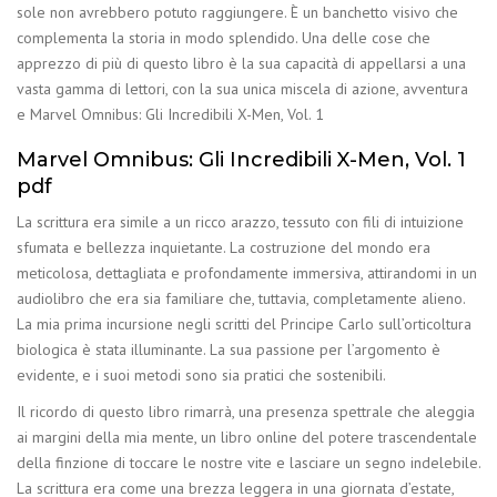
sole non avrebbero potuto raggiungere. È un banchetto visivo che
complementa la storia in modo splendido. Una delle cose che
apprezzo di più di questo libro è la sua capacità di appellarsi a una
vasta gamma di lettori, con la sua unica miscela di azione, avventura
e Marvel Omnibus: Gli Incredibili X-Men, Vol. 1
Marvel Omnibus: Gli Incredibili X-Men, Vol. 1
pdf
La scrittura era simile a un ricco arazzo, tessuto con fili di intuizione
sfumata e bellezza inquietante. La costruzione del mondo era
meticolosa, dettagliata e profondamente immersiva, attirandomi in un
audiolibro che era sia familiare che, tuttavia, completamente alieno.
La mia prima incursione negli scritti del Principe Carlo sull’orticoltura
biologica è stata illuminante. La sua passione per l’argomento è
evidente, e i suoi metodi sono sia pratici che sostenibili.
Il ricordo di questo libro rimarrà, una presenza spettrale che aleggia
ai margini della mia mente, un libro online del potere trascendentale
della finzione di toccare le nostre vite e lasciare un segno indelebile.
La scrittura era come una brezza leggera in una giornata d’estate,