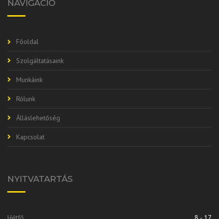
NAVIGÁCIÓ
Főoldal
Szolgáltatásaink
Munkáink
Rólunk
Álláslehetőség
Kapcsolat
NYITVATARTÁS
Hétfő
8 - 17