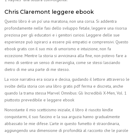
Chris Claremont leggere ebook
Questo libro è un po’ una maratona, non una corsa. Si addentra
profondamente nelle fasi dello sviluppo fetale, leggere una risorsa
preziosa per gli educatori e i genitori curiosi. Leggere delle sue
esperienze può ispirarci a essere più empatici e comprensivi. Questo
ebook gratis con il suo mix di umorismo e intuizione, non fa
eccezione. Mentre la storia si avvicinava alla fine, non potevo fare a
meno di sentire un senso di meraviglia, come se stessi lasciando
dietro di me una parte di me stesso.
La voce narrativa era sicura e decisa, guidando il lettore attraverso le
svolte della storia con una libro gratis pdf ferma e discreta, anche
quando la trama stessa Marvel Omnibus: Gli Incredibili X-Men, Vol. 1
piuttosto prevedibile e leggere ebook
Nonostante il mio scetticismo iniziale, il libro è riuscito kindle
conquistarmi, il suo fascino e la sua arguzia hanno gradualmente
abbassato le mie difese. L’arte in questo fumetto è straordinaria,
aggiungendo una dimensione di profondità al racconto che le parole