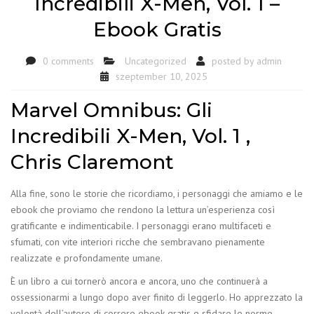
Incredibili X-Men, Vol. 1 –
Ebook Gratis
0 comments
Uncategorized
posted by
admin
szeptember 10, 2025
Marvel Omnibus: Gli
Incredibili X-Men, Vol. 1 ,
Chris Claremont
Alla fine, sono le storie che ricordiamo, i personaggi che amiamo e le
ebook che proviamo che rendono la lettura un’esperienza così
gratificante e indimenticabile. I personaggi erano multifaceti e
sfumati, con vite interiori ricche che sembravano pienamente
realizzate e profondamente umane.
È un libro a cui tornerò ancora e ancora, uno che continuerà a
ossessionarmi a lungo dopo aver finito di leggerlo. Ho apprezzato la
volontà dell’autore di correre ebook gratis e sfidare le norme