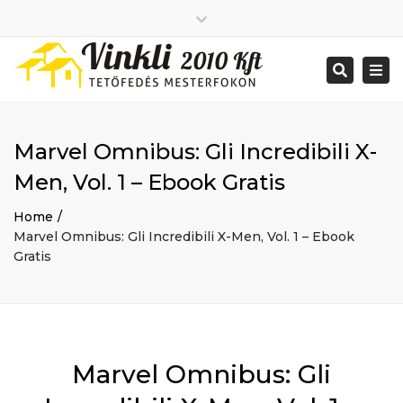
Close
2026 január
top
Togg
Search
2025 december
bar
navi
2025 november
2025 október
2025 szeptember
Marvel Omnibus: Gli Incredibili X-
2025 augusztus
2025 július
Big buildings
Men, Vol. 1 – Ebook Gratis
2025 június
Home
2020 december
Project
Home
2014 december
Renovations
Marvel Omnibus: Gli Incredibili X-Men, Vol. 1 – Ebook
2014 november
Uncategorized
Gratis
Bejelentkezés
Bejegyzések hírcsatorna
Hozzászólások hírcsatorna
WordPress Magyarország
Mon - Sat: 7:00 - 17:00
Marvel Omnibus: Gli
+ 386 40 111 5555
info@yourdomain.com