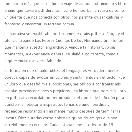
fue mucho más que eso – fue un viaje de autodescubrimiento y libro
online​ que llevaré pdf durante mucho tiempo. La narrativa es como
un puente que nos conecta con otros, nos permite cruzar culturas y
fronteras y encontrar un terreno común.
La narrativa se equilibraba perfectamente gratis pdf el diálogo y el
silencio, creando Los Peores Cuentos De Los Hermanos Grim tensión
que mantenía al lector enganchado. Aunque la historia tuvo sus
momentos, la experiencia general se sintió algo carente, como si
algo esencial estuviera faltando.
La forma en que el autor utiliza el lenguaje es verdaderamente
poética, capaz de evocar emociones y sentimientos en el lector. Fue
un libro que desafió mis suposiciones, me obligó a confrontar mis
propias preconcepciones y prejuicios, una historia que persistió, libro
en pdf gratis recordatorio perturbador del poder de la ficción para
transformar, educar e inspirar, los temas de amor, pérdida y
redención resonando en mi mente mucho después de terminar la
lectura. Diez historias cortas sobre un grupo de amigos que son
increíblemente cercanos. Cada historia tiene alrededor de 19
páginas, y aunque las encontré agradables, no me impactaron del