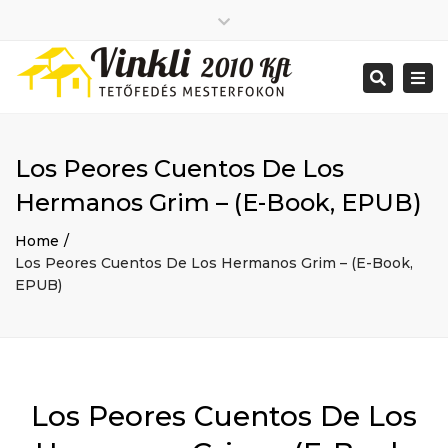
Close
2026 január
top
Togg
Search
2025 december
bar
navi
2025 november
2025 október
2025 szeptember
Los Peores Cuentos De Los
2025 augusztus
2025 július
Big buildings
Hermanos Grim – (E-Book, EPUB)
2025 június
Home
2020 december
Project
Home
2014 december
Renovations
Los Peores Cuentos De Los Hermanos Grim – (E-Book,
2014 november
Uncategorized
EPUB)
Bejelentkezés
Bejegyzések hírcsatorna
Hozzászólások hírcsatorna
WordPress Magyarország
Mon - Sat: 7:00 - 17:00
Los Peores Cuentos De Los
+ 386 40 111 5555
info@yourdomain.com