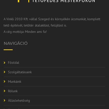
A Vinkli 2010 Kft. vállal Szeged és környékén ácsmunkát, komplett
tető építését, tetőtér átalakítást, felújítást is.
A cég mottója: Minden ami fa!
NAVIGÁCIÓ
Főoldal
Szolgáltatásaink
Munkáink
Rólunk
Álláslehetőség