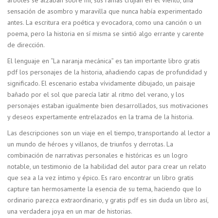
árboles se alzaban sobre mí, sus ramas crujían en el viento, una
sensación de asombro y maravilla que nunca había experimentado
antes. La escritura era poética y evocadora, como una canción o un
poema, pero la historia en sí misma se sintió algo errante y carente
de dirección.
El lenguaje en “La naranja mecánica” es tan importante libro gratis
pdf los personajes de la historia, añadiendo capas de profundidad y
significado. El escenario estaba vívidamente dibujado, un paisaje
bañado por el sol que parecía latir al ritmo del verano, y los
personajes estaban igualmente bien desarrollados, sus motivaciones
y deseos expertamente entrelazados en la trama de la historia.
Las descripciones son un viaje en el tiempo, transportando al lector a
un mundo de héroes y villanos, de triunfos y derrotas. La
combinación de narrativas personales e históricas es un logro
notable, un testimonio de la habilidad del autor para crear un relato
que sea a la vez íntimo y épico. Es raro encontrar un libro gratis
capture tan hermosamente la esencia de su tema, haciendo que lo
ordinario parezca extraordinario, y gratis pdf es sin duda un libro así,
una verdadera joya en un mar de historias.