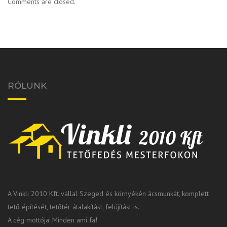
Comments are closed.
RÓLUNK
A Vinkli 2010 Kft. vállal Szeged és környékén ácsmunkát, komplett
tető építését, tetőtér átalakítást, felújítást is.
A cég mottója: Minden ami fa!