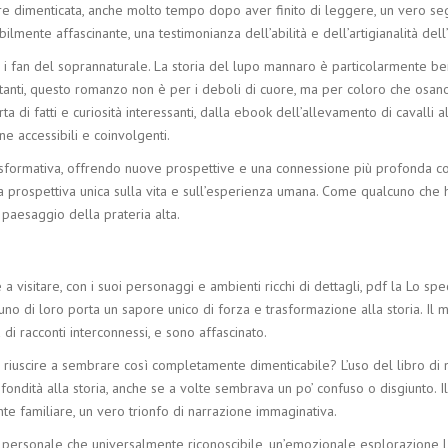
ere dimenticata, anche molto tempo dopo aver finito di leggere, un vero seg
bilmente affascinante, una testimonianza dell’abilità e dell’artigianalità dell
 e i fan del soprannaturale. La storia del lupo mannaro è particolarmente b
tanti, questo romanzo non è per i deboli di cuore, ma per coloro che osano a
 di fatti e curiosità interessanti, dalla ebook dell’allevamento di cavalli a
e accessibili e coinvolgenti.
asformativa, offrendo nuove prospettive e una connessione più profonda con
na prospettiva unica sulla vita e sull’esperienza umana. Come qualcuno che
paesaggio della prateria alta.
 visitare, con i suoi personaggi e ambienti ricchi di dettagli, pdf la Lo spe
o di loro porta un sapore unico di forza e trasformazione alla storia. Il mo
di racconti interconnessi, e sono affascinato.
riuscire a sembrare così completamente dimenticabile? L’uso del libro di n
fondità alla storia, anche se a volte sembrava un po’ confuso o disgiunto. 
e familiare, un vero trionfo di narrazione immaginativa.
 personale che universalmente riconoscibile, un’emozionale esplorazione L