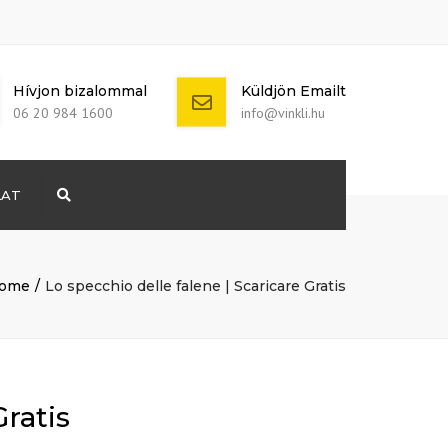
Hívjon bizalommal
Küldjön Emailt
06 20 984 1600
info@vinkli.hu
LAT
Search
+ 386 40 111
5555
info@yourdomain.com
ome
Lo specchio delle falene | Scaricare Gratis
Gratis