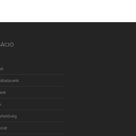
GÁCIÓ
al
áltatásaink
ink
k
lehetőség
olat