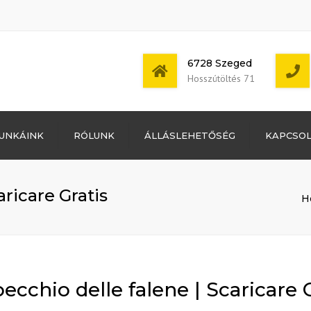
6728 Szeged
Hosszútöltés 71
Bejelentkezés
UNKÁINK
RÓLUNK
ÁLLÁSLEHETŐSÉG
KAPCSO
Bejegyzések
hírcsatorna
Mon - Sat: 7:00 -
Hozzászólások
17:00
hírcsatorna
aricare Gratis
H
WordPress
Magyarország
ecchio delle falene | Scaricare 