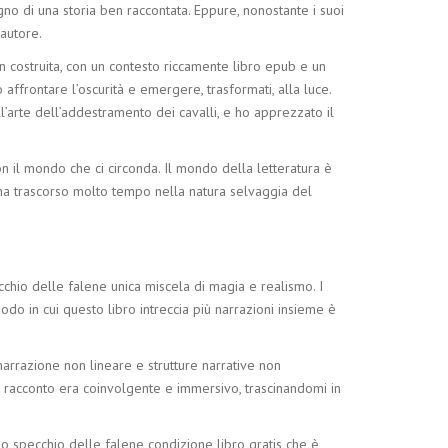
no di una storia ben raccontata. Eppure, nonostante i suoi
’autore.
en costruita, con un contesto riccamente libro epub e un
ffrontare l’oscurità e emergere, trasformati, alla luce.
ll’arte dell’addestramento dei cavalli, e ho apprezzato il
 il mondo che ci circonda. Il mondo della letteratura è
 ha trascorso molto tempo nella natura selvaggia del
cchio delle falene unica miscela di magia e realismo. I
do in cui questo libro intreccia più narrazioni insieme è
arrazione non lineare e strutture narrative non
Il racconto era coinvolgente e immersivo, trascinandomi in
o specchio delle falene condizione libro gratis che è