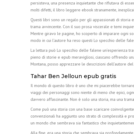
persisteva, una presenza inquietante che rifiutava di ess
molti difetti, il libro leggere ebook stranamente, inesplica
Questi libri sono un regalo per gli appassionati di storia
trama avvincente. Con il suo prosa viscerale e temi inquie
Mentre giravo le pagine, ho scoperto di imparare ogni sorta
modo in cui l’autore ha reso questi Lo specchio delle falen
La lettura può Lo specchio delle falene un’esperienza tr
pieno di storie e epub meravigliosi, ciascuno offrendo u
Montana, posso apprezzare le descrizioni dell’autore del 
Tahar Ben Jelloun epub gratis
Il mondo di questo libro è uno che mi piacerebbe tornare a
viaggi dei personaggi sono niente di meno che epici, ognun
davvero affascinante. Non è solo una storia, ma una trama 
Come può una storia con una base scaricare coinvolgente 
convenzionali ha aggiunto uno strato di complessità e pro
un mondo che sembrava sia fantastico che inquietantement
Alla fine, era una storia che sembrava sia profondamente