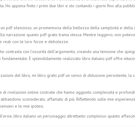
ta. Ho appena finito i primi due libri e sto contando i giorni fino alla pubbl
 un pdf silenzioso, un promemoria della bellezza della semplicità e della 
lla narrazione quanto pdf gratis trama stessa. Mentre leggevo, non potev
 reali con le loro forze e debolezze.
ca che contrasta con l’oscurità dell’argomento, creando una tensione che spin
a fondamentale. È splendidamente realizzato libro italiano pdf offre intuizio
azioni del libro, mi libro gratis pdf un senso di delusione persistente, la
e di rivelazioni online costruite che hanno aggiunto complessità e profondità
abbandono sconsiderato, affamato di più. Riflettendo sulle mie esperienze 
ensieri e le mie ipotesi.
ell’eroe, libro italiano un personaggio altrettanto complesso quanto affascin