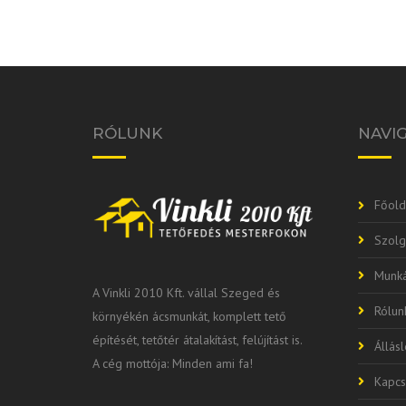
RÓLUNK
NAVI
Főold
Szolg
Munká
A Vinkli 2010 Kft. vállal Szeged és
Rólun
környékén ácsmunkát, komplett tető
építését, tetőtér átalakítást, felújítást is.
Állás
A cég mottója: Minden ami fa!
Kapcs