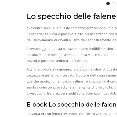
0 
Lo specchio delle falene
audiolibro sorelle in questo romanzo grafico sono un piace
un’esperienza liscia e piacevole. Sto già aspettando con an
dell’allevamento di cavalli all’arte dell’addestramento dei
I personaggi di questa narrazione sono multidimensionali e
umano. Mentre non ha cambiato la mia vita, è stato un mo
costruite possono sembrare irrilevanti.
Alla fine, sono stati i momenti più piccoli e intimi di que
bellezza, e mi hanno ricordato il potere della narrazione 
qualche modo, non è riuscita a illuminare l’oscurità al cen
sembrava un po’ prevedibile e mancante di profondità. Il lib
Liverpool, offre preziosi insight sulle operazioni del club
E-book Lo specchio delle fale
La storia era un lento crescendo, che costruiva tensione e