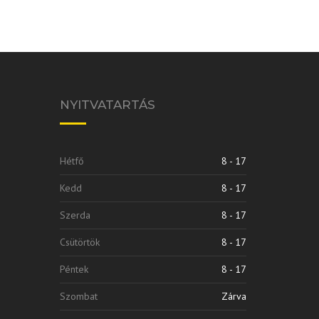
NYITVATARTÁS
Hétfő
8 - 17
Kedd
8 - 17
Szerda
8 - 17
Csütörtök
8 - 17
Péntek
8 - 17
Szombat
Zárva