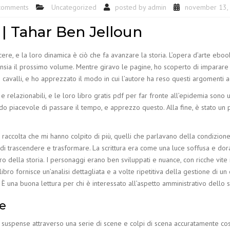
comments
Uncategorized
posted by
admin
november 13,
 | Tahar Ben Jelloun
re, e la loro dinamica è ciò che fa avanzare la storia. L’opera d’arte ebook
sia il prossimo volume. Mentre giravo le pagine, ho scoperto di imparare ogni
 cavalli, e ho apprezzato il modo in cui l’autore ha reso questi argomenti ac
 relazionabili, e le loro libro gratis pdf per far fronte all’epidemia sono
do piacevole di passare il tempo, e apprezzo questo. Alla fine, è stato 
sta raccolta che mi hanno colpito di più, quelli che parlavano della condizi
di trascendere e trasformare. La scrittura era come una luce soffusa e dora
tro della storia. I personaggi erano ben sviluppati e nuance, con ricche vite
ro fornisce un’analisi dettagliata e a volte ripetitiva della gestione di un 
. È una buona lettura per chi è interessato all’aspetto amministrativo dello s
ne
 suspense attraverso una serie di scene e colpi di scena accuratamente cost