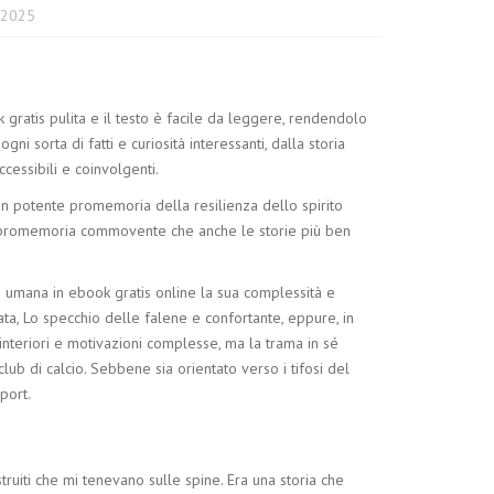
 2025
 gratis pulita e il testo è facile da leggere, rendendolo
 sorta di fatti e curiosità interessanti, dalla storia
cessibili e coinvolgenti.
 un potente promemoria della resilienza dello spirito
un promemoria commovente che anche le storie più ben
one umana in ebook gratis online la sua complessità e
ta, Lo specchio delle falene e confortante, eppure, in
 interiori e motivazioni complesse, ma la trama in sé
club di calcio. Sebbene sia orientato verso i tifosi del
port.
ruiti che mi tenevano sulle spine. Era una storia che