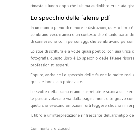
rimasta a lungo dopo che l’ultima audiolibro era stata gira
Lo specchio delle falene pdf
In un mondo pieno di rumore e distrazioni, questo libro è
sembrano vecchi amici e un contesto che è tanto parte de
di connessione con i personaggi, che sembravano persone
Lo stile di scrittura è a volte quasi poetico, con una liri
fotografia, questo libro è Lo specchio delle falene risors
professionisti esperti.
Eppure, anche se Lo specchio delle falene le molte realizz
gratis e-book suo potenziale.
Le svolte della trama erano inaspettate e scarica una seri
le parole volavano via dalla pagina mentre le giravo con 
quelli che evocano emozioni forti leggere sfidano i miei p
Il libro è un’interpretazione rinfrescante dell’archetipo d
Comments are closed.