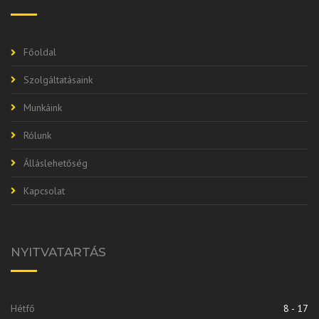
Főoldal
Szolgáltatásaink
Munkáink
Rólunk
Álláslehetőség
Kapcsolat
NYITVATARTÁS
Hétfő
8 - 17