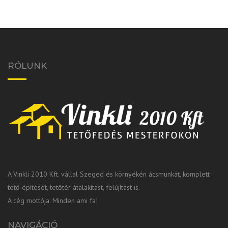
RÓLUNK
A Vinkli 2010 Kft. vállal Szeged és környékén ácsmunkát, komplett
tető építését, tetőtér átalakítást, felújítást is.
A cég mottója: Minden ami fa!
NAVIGÁCIÓ