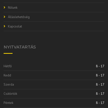
Rólunk
Álláslehetőség
Kapcsolat
NYITVATARTÁS
Hétfő
8 - 17
Kedd
8 - 17
Szerda
8 - 17
Csütörtök
8 - 17
Péntek
8 - 17