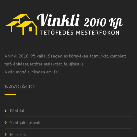
A Vinkli 2010 Kft. vállal Szeged és környékén ácsmunkát, komplett
tető építését, tetőtér átalakítást, felújítást is.
A cég mottója: Minden ami fa!
NAVIGÁCIÓ
Főoldal
Szolgáltatásaink
Munkáink