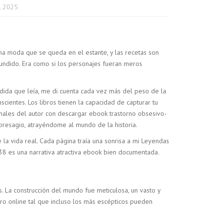
, 2025
na moda que se queda en el estante, y las recetas son
fundido. Era como si los personajes fueran meros
medida que leía, me di cuenta cada vez más del peso de la
ientes. Los libros tienen la capacidad de capturar tu
onales del autor con descargar ebook trastorno obsesivo-
 presagio, atrayéndome al mundo de la historia.
la vida real. Cada página traía una sonrisa a mi Leyendas
38 es una narrativa atractiva ebook bien documentada.
. La construcción del mundo fue meticulosa, un vasto y
ro online​ tal que incluso los más escépticos pueden