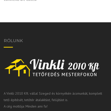
RÓLUNK
A Vinkli 2010 Kft. vállal Szeged és környékén ácsmunkát, komplett
tető építését, tetőtér átalakítást, felújítást is.
A cég mottója: Minden ami fa!