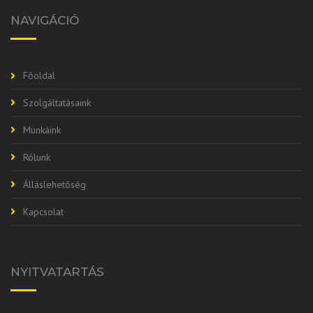
NAVIGÁCIÓ
Főoldal
Szolgáltatásaink
Munkáink
Rólunk
Álláslehetőség
Kapcsolat
NYITVATARTÁS