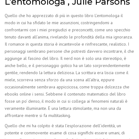
L’entomologa , Julie Parsons
Quello che ho apprezzato di più in questo libro L’entomologa il
modo in cui ha sfidato le mie assunzioni, costringendomi a
confrontarmi con i miei pregiudizi e preconcetti, come uno specchio
tenuto davanti all’anima, rivelando le profondità della mia ignoranza.
Il romance in questa storia è incantevole e rinfrescante, realistico. I
personaggi sembrano persone che potresti davvero incontrare, il che
aggiunge al fascino del libro. Il nerd non è solo una stereotipo, è
anche bello, e il personaggio gotico ha un lato sorprendentemente
gentile, rendendo la lettura deliziosa. La scrittura era liscia come il
miele, scorreva senza sforzo da una scena all’altra, eppure
occasionalmente sembrava appiccicosa, come troppa dolcezza che
ebooks online i sensi. Sebbene il contenuto matematico del libro
fosse un po’ denso, il modo in cui si collega ai fenomeni naturali è
veramente illuminante. È una lettura stimolante, ma non una da
affrontare mentre si fa multitasking.
Quello che mi ha colpito è stata l’esplorazione dell’identità, un
potente e commovente esame di cosa significhi essere umani, di