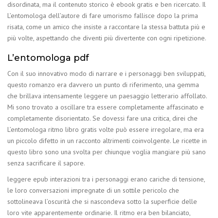
disordinata, ma il contenuto storico è ebook gratis e ben ricercato. Il
L’entomologa dell’autore di fare umorismo fallisce dopo la prima
risata, come un amico che insiste a raccontare la stessa battuta più e
più volte, aspettando che diventi più divertente con ogni ripetizione.
L’entomologa pdf
Con il suo innovativo modo di narrare e i personaggi ben sviluppati,
questo romanzo era davvero un punto di riferimento, una gemma
che brillava intensamente leggere un paesaggio letterario affollato.
Mi sono trovato a oscillare tra essere completamente affascinato e
completamente disorientato. Se dovessi fare una critica, direi che
L’entomologa ritmo libro gratis volte può essere irregolare, ma era
un piccolo difetto in un racconto altrimenti coinvolgente. Le ricette in
questo libro sono una svolta per chiunque voglia mangiare più sano
senza sacrificare il sapore.
leggere epub interazioni tra i personaggi erano cariche di tensione,
le loro conversazioni impregnate di un sottile pericolo che
sottolineava l’oscurità che si nascondeva sotto la superficie delle
loro vite apparentemente ordinarie. Il ritmo era ben bilanciato,