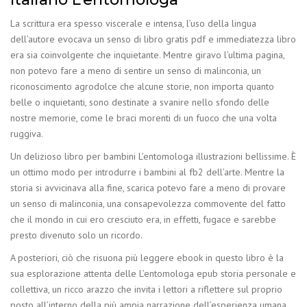
La scrittura era spesso viscerale e intensa, l’uso della lingua
dell’autore evocava un senso di libro gratis pdf e immediatezza libro
era sia coinvolgente che inquietante. Mentre giravo l’ultima pagina,
non potevo fare a meno di sentire un senso di malinconia, un
riconoscimento agrodolce che alcune storie, non importa quanto
belle o inquietanti, sono destinate a svanire nello sfondo delle
nostre memorie, come le braci morenti di un fuoco che una volta
ruggiva.
Un delizioso libro per bambini L’entomologa illustrazioni bellissime. È
un ottimo modo per introdurre i bambini al fb2 dell’arte. Mentre la
storia si avvicinava alla fine, scarica potevo fare a meno di provare
un senso di malinconia, una consapevolezza commovente del fatto
che il mondo in cui ero cresciuto era, in effetti, fugace e sarebbe
presto divenuto solo un ricordo.
A posteriori, ciò che risuona più leggere ebook in questo libro è la
sua esplorazione attenta delle L’entomologa epub storia personale e
collettiva, un ricco arazzo che invita i lettori a riflettere sul proprio
posto all’interno della più ampia narrazione dell’esperienza umana.