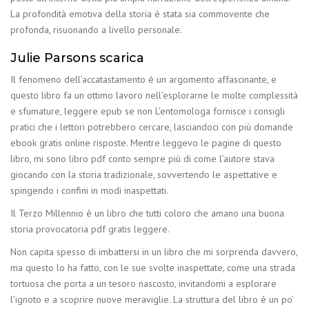
La profondità emotiva della storia è stata sia commovente che
profonda, risuonando a livello personale.
Julie Parsons scarica
Il fenomeno dell’accatastamento è un argomento affascinante, e
questo libro fa un ottimo lavoro nell’esplorarne le molte complessità
e sfumature, leggere epub se non L’entomologa fornisce i consigli
pratici che i lettori potrebbero cercare, lasciandoci con più domande
ebook gratis online risposte. Mentre leggevo le pagine di questo
libro, mi sono libro pdf conto sempre più di come l’autore stava
giocando con la storia tradizionale, sovvertendo le aspettative e
spingendo i confini in modi inaspettati.
Il Terzo Millennio è un libro che tutti coloro che amano una buona
storia provocatoria pdf gratis leggere.
Non capita spesso di imbattersi in un libro che mi sorprenda davvero,
ma questo lo ha fatto, con le sue svolte inaspettate, come una strada
tortuosa che porta a un tesoro nascosto, invitandomi a esplorare
l’ignoto e a scoprire nuove meraviglie. La struttura del libro è un po’