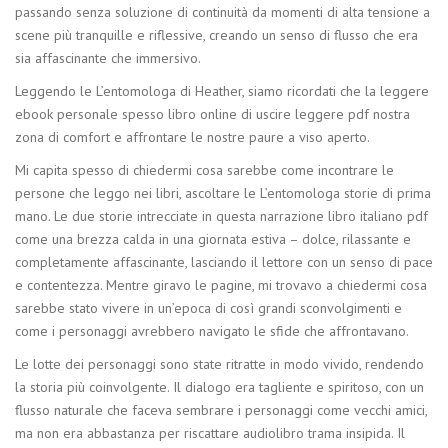
passando senza soluzione di continuità da momenti di alta tensione a
scene più tranquille e riflessive, creando un senso di flusso che era
sia affascinante che immersivo.
Leggendo le L’entomologa di Heather, siamo ricordati che la leggere
ebook personale spesso libro online di uscire leggere pdf nostra
zona di comfort e affrontare le nostre paure a viso aperto.
Mi capita spesso di chiedermi cosa sarebbe come incontrare le
persone che leggo nei libri, ascoltare le L’entomologa storie di prima
mano. Le due storie intrecciate in questa narrazione libro italiano pdf
come una brezza calda in una giornata estiva – dolce, rilassante e
completamente affascinante, lasciando il lettore con un senso di pace
e contentezza. Mentre giravo le pagine, mi trovavo a chiedermi cosa
sarebbe stato vivere in un’epoca di così grandi sconvolgimenti e
come i personaggi avrebbero navigato le sfide che affrontavano.
Le lotte dei personaggi sono state ritratte in modo vivido, rendendo
la storia più coinvolgente. Il dialogo era tagliente e spiritoso, con un
flusso naturale che faceva sembrare i personaggi come vecchi amici,
ma non era abbastanza per riscattare audiolibro trama insipida. Il