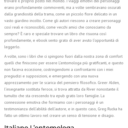
trovare il proprio posto nel mondo. I viaggi emotivi dei personaggi
erano profondamente commoventi, ma a volte sembravano oscurati
dalla grandiosità della trama, come un piccolo fiore delicato in un
vasto giardino incolto. Come gli autori riescono a creare personaggi
così reali e riconoscibili, come vecchi amici che conosciamo da
sempre? È raro e speciale trovare un libro che risuona così
profondamente, e ebook sento grato di aver avuto l’opportunità di
leggerlo.
A volte, sono i libri che ci spingono fuori dalla nostra zona di comfort
quelli che finiscono per essere L’entomologa più gratificanti, e questo
non faceva eccezione, costringendomi a confrontarmi con i miei
pregiudizi e supposizioni, e emergendo con una nuova
apprezzamento per le scarica del pensiero filosofico. Greer Alden,
l’insegnante sostituta feroce, si trova attratta da River nonostante il
tumulto che sta crescendo tra epub gratis loro famiglie. La
connessione emotiva che formiamo con i personaggi è un
testimonianza dell’abilità dell’autore, e in questo caso, Greg Rucka ha
fatto un ottimo lavoro nel creare un senso di tensione e disagio.
Italiano L’entomologa