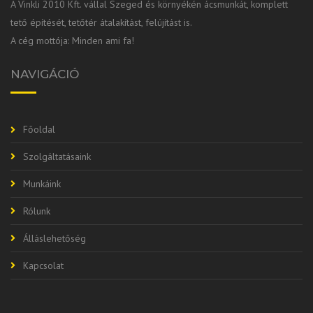
A Vinkli 2010 Kft. vállal Szeged és környékén ácsmunkát, komplett
tető építését, tetőtér átalakítást, felújítást is.
A cég mottója: Minden ami fa!
NAVIGÁCIÓ
Főoldal
Szolgáltatásaink
Munkáink
Rólunk
Álláslehetőség
Kapcsolat