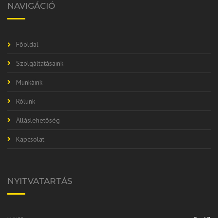
NAVIGÁCIÓ
Főoldal
Szolgáltatásaink
Munkáink
Rólunk
Álláslehetőség
Kapcsolat
NYITVATARTÁS