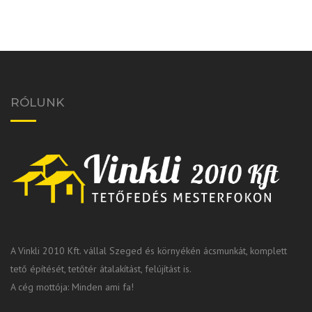
RÓLUNK
A Vinkli 2010 Kft. vállal Szeged és környékén ácsmunkát, komplett
tető építését, tetőtér átalakítást, felújítást is.
A cég mottója: Minden ami fa!