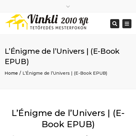
Close
2026 január
top
Togg
Search
2025 december
bar
navi
2025 november
2025 október
2025 szeptember
L’Énigme de l’Univers | (E-Book
2025 augusztus
2025 július
Big buildings
EPUB)
2025 június
Home
2020 december
Project
Home
L’Énigme de l’Univers | (E-Book EPUB)
2014 december
Renovations
2014 november
Uncategorized
Bejelentkezés
Bejegyzések hírcsatorna
Hozzászólások hírcsatorna
L’Énigme de l’Univers | (E-
WordPress Magyarország
Mon - Sat: 7:00 - 17:00
Book EPUB)
+ 386 40 111 5555
info@yourdomain.com