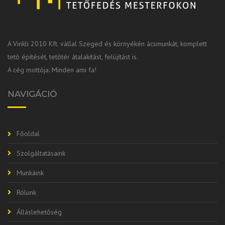
A Vinkli 2010 Kft. vállal Szeged és környékén ácsmunkát, komplett
tető építését, tetőtér átalakítást, felújítást is.
A cég mottója: Minden ami fa!
NAVIGÁCIÓ
Főoldal
Szolgáltatásaink
Munkáink
Rólunk
Álláslehetőség