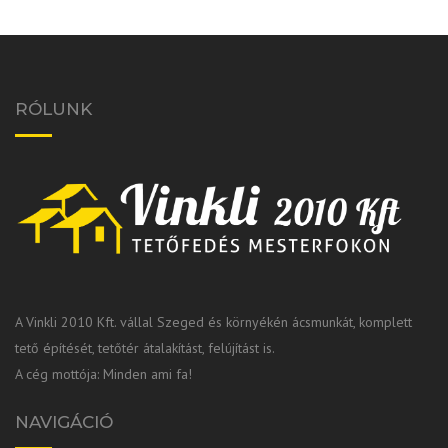
RÓLUNK
A Vinkli 2010 Kft. vállal Szeged és környékén ácsmunkát, komplett
tető építését, tetőtér átalakítást, felújítást is.
A cég mottója: Minden ami fa!
NAVIGÁCIÓ