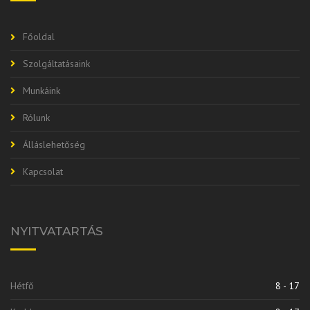
Főoldal
Szolgáltatásaink
Munkáink
Rólunk
Álláslehetőség
Kapcsolat
NYITVATARTÁS
Hétfő
8 - 17