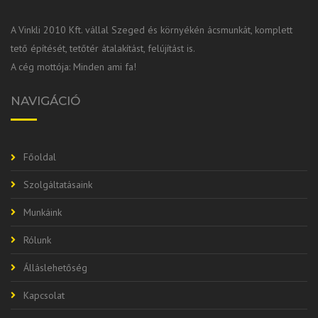
A Vinkli 2010 Kft. vállal Szeged és környékén ácsmunkát, komplett
tető építését, tetőtér átalakítást, felújítást is.
A cég mottója: Minden ami fa!
NAVIGÁCIÓ
Főoldal
Szolgáltatásaink
Munkáink
Rólunk
Álláslehetőség
Kapcsolat