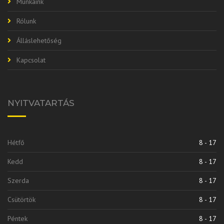
Munkáink
Rólunk
Álláslehetőség
Kapcsolat
NYITVATARTÁS
Hétfő
8 - 17
Kedd
8 - 17
Szerda
8 - 17
Csütörtök
8 - 17
Péntek
8 - 17