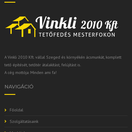
A Vinkli 2010 Kft. vállal Szeged és környékén ácsmunkát, komplett
tető építését, tetőtér átalakítást, felújítást is.
A cég mottója: Minden ami fa!
NAVIGÁCIÓ
Főoldal
Szolgáltatásaink