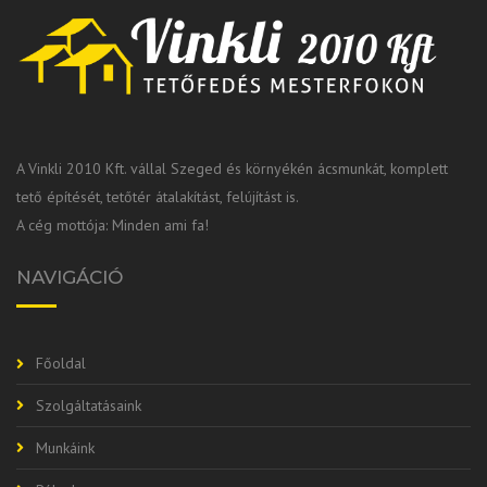
A Vinkli 2010 Kft. vállal Szeged és környékén ácsmunkát, komplett
tető építését, tetőtér átalakítást, felújítást is.
A cég mottója: Minden ami fa!
NAVIGÁCIÓ
Főoldal
Szolgáltatásaink
Munkáink