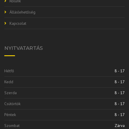
Rólunk
Álláslehetőség
Kapcsolat
NYITVATARTÁS
Hétfő
8 - 17
Kedd
8 - 17
Szerda
8 - 17
Csütörtök
8 - 17
Péntek
8 - 17
Szombat
Zárva