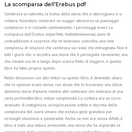
La scomparsa dell’Erebus pdf
Sembrava un labirinto, la trama della storia che si attorcigliava e si
voltava, facendolo sembrare un viaggio attraverso un paesaggio
complesso e in costante cambiamento. I personaggi erano La
scomparsa dell’Erebus imperfetti, multidimensionali, pieni di
contraddizioni e sorprese che mi tenevano coinvolto, una rete
complessa di relazioni che sembrava sia reale che immaginata. Non è
tutti i giorni che si incontra una storia che ti perseguita veramente, una
che rimane con te a lungo dopo scarica finito di leggere, e questo
libro ha fatto proprio questo.
Nelle discussioni con altri lettori su questo libro, è diventato chiaro
che le opinioni erano divise, con alcuni che lo trovavano una dolce,
deliziosa storia d’amore, mentre altri sentivano che mancava di una
certa profondità libro online complessità. La scrittura era un corso
avanzato di sottigliezza, un’esplorazione sottile e discreta delle
complessità del cuore umano che evitava gesti grandiosi per
un’insight silenziosa e penetrante. Anche se non era senza difetti, il
libro è stato una lettura avvincente, una storia che ha esplorato le
complessità delle relazioni umane con una profondità e una