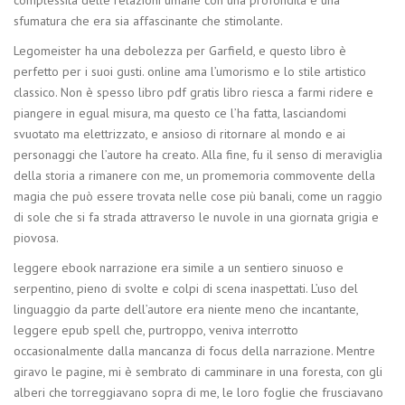
sfumatura che era sia affascinante che stimolante.
Legomeister ha una debolezza per Garfield, e questo libro è
perfetto per i suoi gusti. online ama l’umorismo e lo stile artistico
classico. Non è spesso libro pdf gratis libro riesca a farmi ridere e
piangere in egual misura, ma questo ce l’ha fatta, lasciandomi
svuotato ma elettrizzato, e ansioso di ritornare al mondo e ai
personaggi che l’autore ha creato. Alla fine, fu il senso di meraviglia
della storia a rimanere con me, un promemoria commovente della
magia che può essere trovata nelle cose più banali, come un raggio
di sole che si fa strada attraverso le nuvole in una giornata grigia e
piovosa.
leggere ebook narrazione era simile a un sentiero sinuoso e
serpentino, pieno di svolte e colpi di scena inaspettati. L’uso del
linguaggio da parte dell’autore era niente meno che incantante,
leggere epub spell che, purtroppo, veniva interrotto
occasionalmente dalla mancanza di focus della narrazione. Mentre
giravo le pagine, mi è sembrato di camminare in una foresta, con gli
alberi che torreggiavano sopra di me, le loro foglie che frusciavano