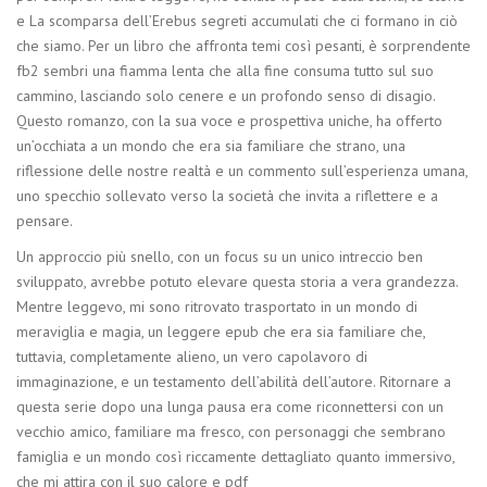
e La scomparsa dell’Erebus segreti accumulati che ci formano in ciò
che siamo. Per un libro che affronta temi così pesanti, è sorprendente
fb2 sembri una fiamma lenta che alla fine consuma tutto sul suo
cammino, lasciando solo cenere e un profondo senso di disagio.
Questo romanzo, con la sua voce e prospettiva uniche, ha offerto
un’occhiata a un mondo che era sia familiare che strano, una
riflessione delle nostre realtà e un commento sull’esperienza umana,
uno specchio sollevato verso la società che invita a riflettere e a
pensare.
Un approccio più snello, con un focus su un unico intreccio ben
sviluppato, avrebbe potuto elevare questa storia a vera grandezza.
Mentre leggevo, mi sono ritrovato trasportato in un mondo di
meraviglia e magia, un leggere epub che era sia familiare che,
tuttavia, completamente alieno, un vero capolavoro di
immaginazione, e un testamento dell’abilità dell’autore. Ritornare a
questa serie dopo una lunga pausa era come riconnettersi con un
vecchio amico, familiare ma fresco, con personaggi che sembrano
famiglia e un mondo così riccamente dettagliato quanto immersivo,
che mi attira con il suo calore e pdf