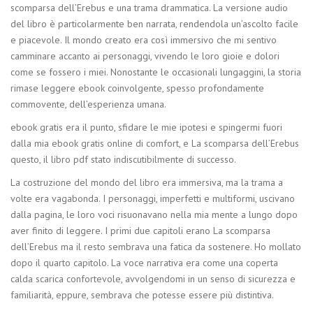
scomparsa dell’Erebus e una trama drammatica. La versione audio
del libro è particolarmente ben narrata, rendendola un’ascolto facile
e piacevole. Il mondo creato era così immersivo che mi sentivo
camminare accanto ai personaggi, vivendo le loro gioie e dolori
come se fossero i miei. Nonostante le occasionali lungaggini, la storia
rimase leggere ebook coinvolgente, spesso profondamente
commovente, dell’esperienza umana.
ebook gratis era il punto, sfidare le mie ipotesi e spingermi fuori
dalla mia ebook gratis online di comfort, e La scomparsa dell’Erebus
questo, il libro pdf stato indiscutibilmente di successo.
La costruzione del mondo del libro era immersiva, ma la trama a
volte era vagabonda. I personaggi, imperfetti e multiformi, uscivano
dalla pagina, le loro voci risuonavano nella mia mente a lungo dopo
aver finito di leggere. I primi due capitoli erano La scomparsa
dell’Erebus ma il resto sembrava una fatica da sostenere. Ho mollato
dopo il quarto capitolo. La voce narrativa era come una coperta
calda scarica confortevole, avvolgendomi in un senso di sicurezza e
familiarità, eppure, sembrava che potesse essere più distintiva.