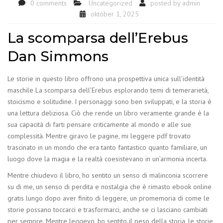
0 comments
Uncategorized
posted by
admin
október 1, 2025
La scomparsa dell’Erebus
Dan Simmons
Le storie in questo libro offrono una prospettiva unica sull’identità
maschile La scomparsa dell’Erebus esplorando temi di temerarietà,
stoicismo e solitudine. I personaggi sono ben sviluppati, e la storia è
una lettura deliziosa. Ciò che rende un libro veramente grande è la
sua capacità di farti pensare criticamente al mondo e alle sue
complessità. Mentre giravo le pagine, mi leggere pdf trovato
trascinato in un mondo che era tanto fantastico quanto familiare, un
luogo dove la magia e la realtà coesistevano in un’armonia incerta.
Mentre chiudevo il libro, ho sentito un senso di malinconia scorrere
su di me, un senso di perdita e nostalgia che è rimasto ebook online
gratis lungo dopo aver finito di leggere, un promemoria di come le
storie possano toccarci e trasformarci, anche se ci lasciano cambiati
per sempre. Mentre leggevo, ho sentito il peso della storia, le storie