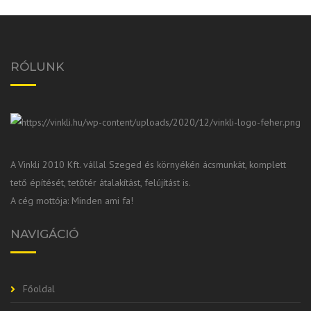
RÓLUNK
A Vinkli 2010 Kft. vállal Szeged és környékén ácsmunkát, komplett
tető építését, tetőtér átalakítást, felújítást is.
A cég mottója: Minden ami fa!
NAVIGÁCIÓ
Főoldal