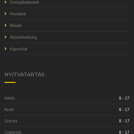
Szolgáltatásaink
Munkáink
Rólunk
Álláslehetőség
Kapcsolat
NYITVATARTÁS
Hétfő
8 - 17
Kedd
8 - 17
Szerda
8 - 17
Csütörtök
8 - 17