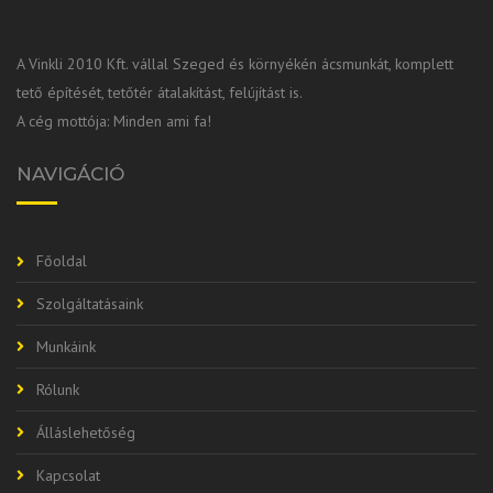
A Vinkli 2010 Kft. vállal Szeged és környékén ácsmunkát, komplett
tető építését, tetőtér átalakítást, felújítást is.
A cég mottója: Minden ami fa!
NAVIGÁCIÓ
Főoldal
Szolgáltatásaink
Munkáink
Rólunk
Álláslehetőség
Kapcsolat