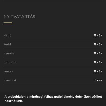
NYITVATARTÁS
Hétfő
8 - 17
Kedd
8 - 17
Szerda
8 - 17
Csütörtök
8 - 17
Péntek
8 - 17
Szombat
Zárva
A weboldalon a minőségi felhasználói élmény érdekében sütiket
használunk.