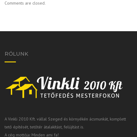
Comments are closed.
RÓLUNK
A Vinkli 2010 Kft. vállal Szeged és környékén ácsmunkát, komplett
tető építését, tetőtér átalakítást, felújítást is.
A cég mottója: Minden ami fa!