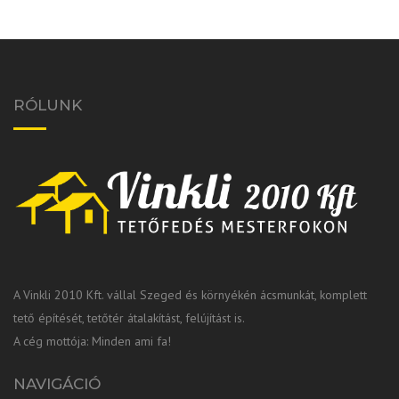
RÓLUNK
A Vinkli 2010 Kft. vállal Szeged és környékén ácsmunkát, komplett
tető építését, tetőtér átalakítást, felújítást is.
A cég mottója: Minden ami fa!
NAVIGÁCIÓ