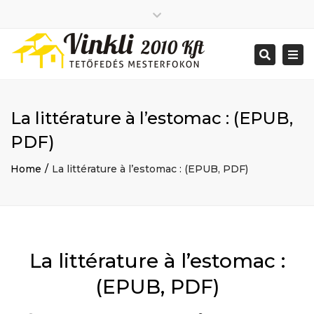
Close
2026 január
top
Togg
Search
2025 december
bar
navi
2025 november
2025 október
2025 szeptember
La littérature à l’estomac : (EPUB,
2025 augusztus
2025 július
Big buildings
PDF)
2025 június
Home
2020 december
Project
Home
La littérature à l’estomac : (EPUB, PDF)
2014 december
Renovations
2014 november
Uncategorized
Bejelentkezés
Bejegyzések hírcsatorna
Hozzászólások hírcsatorna
La littérature à l’estomac :
WordPress Magyarország
Mon - Sat: 7:00 - 17:00
(EPUB, PDF)
+ 386 40 111 5555
info@yourdomain.com