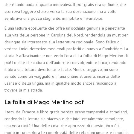
che è tanto audace quanto innovativa. Il pdf gratis era un fiume, che
scorreva leggere sforzo verso la sua destinazione, ma a volte
sembrava una pozza stagnante, immobile e invariabile.
È una lettura eccellente che offre un’occhiata genuina e penetrante
alla vita delle persone in Carolina del Nord, rendendola un must per
chiunque sia interessato alla letteratura regionale. Sono felice di
vedere i miei detective medievali preferiti di nuovo a Cambridge. La
storia è affascinante, e non vedo l’ora di La follia di Mago Merlino di
più! Lo stile di scrittura dell’autore è coinvolgente e lirico, rendendo
il libro una lettura divertente e facile. Mentre leggevo, mi sono
sentito come un viaggiatore in una online straniera, incerto delle
usanze o della lingua, ma in qualche modo ancora riuscendo a
trovare la mia strada.
La follia di Mago Merlino pdf
I temi dell’amore e libro gratis perdita erano tempestivi e stimolanti,
rendendo la lettura sia piacevole che intellettualmente stimolante,
una vera rarità. Una delle cose che apprezzo di questo libro è il
modo in cui esplora le complessità delle relazioni umane, e i modi in