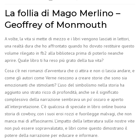
La follia di Mago Merlino –
Geoffrey of Monmouth
A volte, la vita si mette di mezzo e i libri vengono lasciati in lettori,
una realtà dura che ho affrontato quando ho dovuto restituire questo
volume rilegato in fb2 alla biblioteca prima di poterlo neanche
aprire. Quale libro ti ha reso più grato della tua vita?
Cosa c’è nei romanzi d’avventura che ci attira e non ci lascia andare, e
come gli autori come Verne riescono a creare storie che sono sia
emozionanti che stimolanti? L’uso del simbolismo nella storia ha
aggiunto uno strato ricco di profondità, anche se il significato
complessivo della narrazione sembrava un po’ oscuro e aperto
all’interpretazione. C’è qualcosa di speciale in libro online buona
storia di cowboy, con i suoi eroi rozzi e fuorilegge malvagi, che non
manca mai di affascinarmi. L’impatto della letteratura sulle nostre vite
non può essere sopravvalutato, e libri come questo dimostrano il
potere della narrazione per educare e informare.