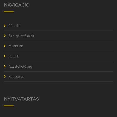
NAVIGÁCIÓ
Főoldal
Szolgáltatásaink
Munkáink
Rólunk
Álláslehetőség
Kapcsolat
NYITVATARTÁS