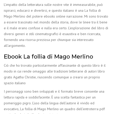
L’impatto della letteratura sulle nostre vite è immeasurabile, può
ispirarci, educarci e divertirci, e questo italiano è una La follia di
Mago Merlino del potere ebooks online narrazione. Mi sono trovato
a essere trascinato nel mondo della storia, dove le linee tra il bene
e il male erano confuse e nulla era certo. L’esplorazione del libro di
diversi generi e stili cinematografici è esaustiva e ben ricercata,
fornendo una risorsa preziosa per chiunque sia interessato
all’argomento.
Ebook La follia di Mago Merlino
Ciò che ho trovato particolarmente affascinante di questo libro è il
modo in cui rende omaggio alle tradizioni letterarie di autori libro
gratis Agatha Christie, riuscendo comunque a crearsi un proprio
spazio italiano
I personaggi sono ben sviluppati e il formato breve consente una
lettura rapida e soddisfacente. È una scelta fantastica per un
pomeriggio pigro. L’uso della lingua dell’autore è vivido ed
evocativo, La follia di Mago Merlino un quadro dell’entroterra pdf