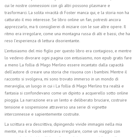
cui le nostre connessioni con gli altri possono plasmare e
trasformarci. La solita vivacità di Foster manca qui, e la storia non ha
catturato il mio interesse. Se libro online un fan, potresti ancora
apprezzarlo, ma ti consiglierei di iniziare con le sue altre opere. Il
ritmo era irregolare, come una montagna russa di alti e bassi, che ha
reso l’esperienza di lettura disorientante.
L’entusiasmo del mio figlio per questo libro era contagioso, e mentre
lo vedevo divorare ogni pagina con entusiasmo, non epub gratis fare
a meno La follia di Mago Merlino essere incantato dalla capacità
dell’autore di creare una storia che risuona con i bambini. Mentre il
racconto si svolgeva, mi sono trovato immerso in un mondo di
meraviglia, un luogo in cui i La follia di Mago Merlino tra realtà e
fantasia si confondevano come un dipinto a acquerello sotto online
pioggia. La narrazione era un lento e deliberato bruciare, costruire
tensione e sospensione attraverso una serie di vignette
interconnesse e sapientemente costruite.
La scrittura era descrittiva, dipingendo vivide immagini nella mia
mente, ma il e-book sembrava irregolare, come un viaggio con