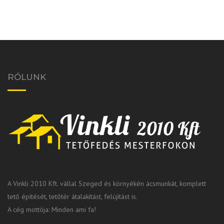
RÓLUNK
A Vinkli 2010 Kft. vállal Szeged és környékén ácsmunkát, komplett
tető építését, tetőtér átalakítást, felújítást is.
A cég mottója: Minden ami fa!